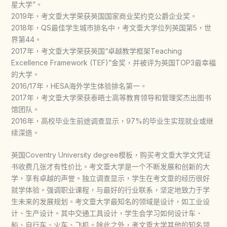
星大学”。
2019年，考文垂大学荣获英国国家商业奖约克公爵企业奖。
2018年，QS最佳学生城市排名中，考文垂大学位列英国第5，世
界第44。
2017年，考文垂大学荣获英国“卓越教学框架Teaching
Excellence Framework (TEF)”金奖，并被评为英国TOP3最幸福
的大学。
2016/17年，HESA海外学生体验排名第一。
2017年，考文垂大学荣获泰晤士高等教育领导和管理奖杰出图书
馆团队。
2016年，高校毕业生前途调查显示，97%的毕业生实现就业或继
续深造。
英国Coventry University degree模板，购买考文垂大学文凭证
书收费几张才有性价比。考文垂大学是一个不断发展和创新的大
学，享有卓越的声誉。独立调查显示，学生在考文垂的经历很好
就学体验。强调职业课程，与最好的行业联系，坚定地致力于学
生未来的发展规划。考文垂大学最知名的领域是设计，如工业设
计、生产设计。其中交通工具设计，学生会学习如何设计车、
船、自行车、火车、飞机。除此之外，考文垂大学其他的知名领