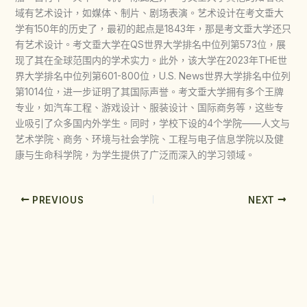
域有艺术设计，如媒体、制片、剧场表演。艺术设计在考文垂大
学有150年的历史了，最初的起点是1843年，那是考文垂大学还只
有艺术设计。考文垂大学在QS世界大学排名中位列第573位，展
现了其在全球范围内的学术实力。此外，该大学在2023年THE世
界大学排名中位列第601-800位，U.S. News世界大学排名中位列
第1014位，进一步证明了其国际声誉。考文垂大学拥有多个王牌
专业，如汽车工程、游戏设计、服装设计、国际商务等，这些专
业吸引了众多国内外学生。同时，学校下设的4个学院——人文与
艺术学院、商务、环境与社会学院、工程与电子信息学院以及健
康与生命科学院，为学生提供了广泛而深入的学习领域。
PREVIOUS
NEXT