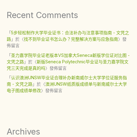
Recent Comments
「
5步轻松制作大学毕业证书：合法补办与注意事项指南 - 文凭之
路
」於〈
找不到毕业证书怎么办？完整解决方案与应急指南
〉發
佈留言
「
圣力嘉学院毕业证老版本VS加拿大Seneca新版学位证对比图 -
文凭之路
」於〈
新版Seneca Polytechnic毕业证与圣力嘉学院文
凭三天完成是真的吗
〉發佈留言
「
认识澳洲UNSW毕业证合理补办新南威尔士大学学位证服务指
南 - 文凭之路
」於〈
澳洲UNSW纸质版成绩单与新南威尔士大学
电子图成绩单修改
〉發佈留言
Archives