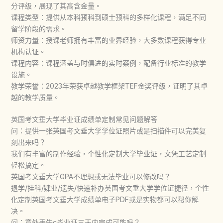
分评级，展现了其高含金量。
课程类型：提供从本科预科到硕士预科的多样化课程，满足不同
留学阶段的需求。
师资力量：授课老师拥有丰富的业界经验，大多数课程获得专业
机构认证。
课程内容：课程涵盖与时俱进的实时案例，配备行业标准的教学
设施。
教学荣誉：2023年荣获卓越教学框架TEF金奖评级，证明了其卓
越的教学质量。
英国考文垂大学毕业证成绩单定制常见问题解答
问：提供一张英国考文垂大学学位证照片或是扫描件可以完美复
刻出来吗？
我们有丰富的制作经验，个性化定制大学毕业证，文凭工艺定制
轻松搞定。
英国考文垂大学GPA不理想或无法毕业可以修改吗？
退学/挂科/肄业/遗失/快速补办英国考文垂大学学位证捷径，个性
化定制英国考文垂大学成绩单电子PDF或是实物都可以帮你解
决。
问：意外丢失c毕业证三天内完成可能吗？