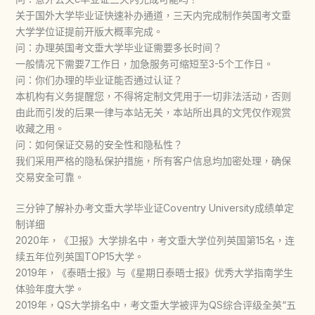
关于国外大学毕业证快速补办通道，三天内完成制作英国考文垂
大学学位证提前开版大概率完成。
问：办理英国考文垂大学毕业证需要多长时间？
一般情况下需要7工作日，加急服务可缩短至3-5个工作日。
问：你们办理的毕业证能否通过认证？
本机构有义务提醒您，不得将定制文凭用于一切非法活动，否则
由此而引发的后果一律与本站无关，本站所出具的文凭仅作观赏
收藏之用。
问：如何保证交易的安全性和隐私性？
我们采用严格的隐私保护措施，所有客户信息均加密处理，确保
交易安全可靠。
三分钟了解补办考文垂大学毕业证Coventry University成绩单定
制详细
2020年，《卫报》大学排名中，考文垂大学位列英国第15名，连
续五年位列英国TOP15大学。
2019年，《泰晤士报》与《星期日泰晤士报》优秀大学指南学生
体验年度大学。
2019年，QS大学排名中，考文垂大学被评为QS综合评级全英“五