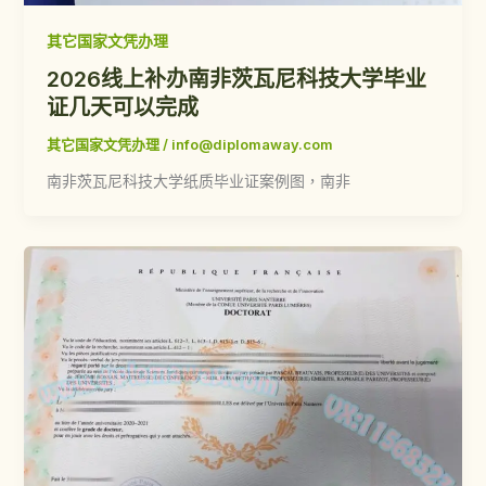
其它国家文凭办理
2026线上补办南非茨瓦尼科技大学毕业
证几天可以完成
其它国家文凭办理
/
info@diplomaway.com
南非茨瓦尼科技大学纸质毕业证案例图，南非