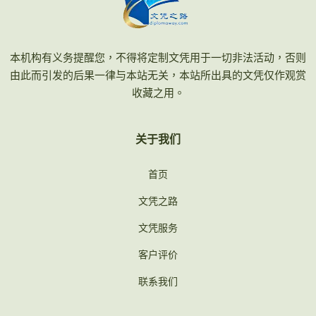
本机构有义务提醒您，不得将定制文凭用于一切非法活动，否则
由此而引发的后果一律与本站无关，本站所出具的文凭仅作观赏
收藏之用。
关于我们
首页
文凭之路
文凭服务
客户评价
联系我们