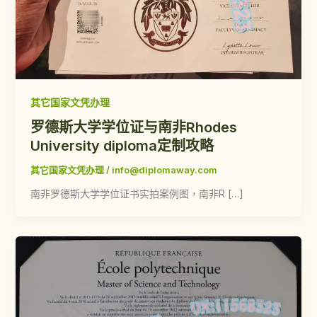
其它国家文凭办理
罗德斯大学学位证与南非Rhodes
University diploma定制攻略
其它国家文凭办理
/
info@diplomaway.com
南非罗德斯大学学位证书实拍案例图，南非R […]