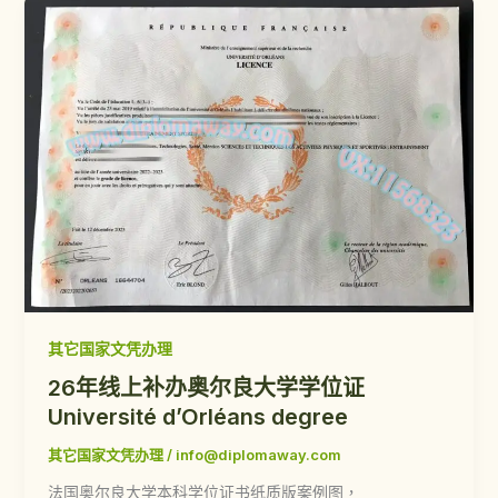
其它国家文凭办理
26年线上补办奥尔良大学学位证
Université d’Orléans degree
其它国家文凭办理
/
info@diplomaway.com
法国奥尔良大学本科学位证书纸质版案例图，