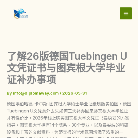
Skip
to
content
了解26版德国Tuebingen U
文凭证书与图宾根大学毕业
证补办事项
By
info@diplomaway.com
/
2026-05-31
德国埃伯哈德-卡尔斯-图宾根大学硕士毕业证纸质版实拍图，德国
Tuebingen U文凭意外丢失如何三天补办回来蒂宾根大学学位证
才有性价比。2026年线上购买图宾根大学文凭证书最稳妥的方案
指导。图宾根大学拥有14个院系、30个专业，以及最尖端的科研
设备和丰富的文献资料，为蒂宾根的学术氛围增添了浓重的一