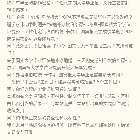
我们有丰富的制作经验，个性化定制大学毕业证，文凭工艺定制
轻松搞定。
埃伯哈德-卡尔斯-图宾根大学GPA不理想或无法毕业可以修改吗？
退学/挂科/肄业/遗失/快速补办埃伯哈德-卡尔斯-图宾根大学学位
证捷径，个性化定制埃伯哈德-卡尔斯-图宾根大学成绩单电子PDF
或是实物都可以帮你解决。
问：意外丢失埃伯哈德-卡尔斯-图宾根大学毕业证三天内完成可能
吗？
关于国外大学毕业证快速补办通道，三天内完成制作埃伯哈德-卡
尔斯-图宾根大学学位证提前开版大概率完成。
问：办理埃伯哈德-卡尔斯-图宾根大学毕业证需要多长时间？
一般情况下需要7工作日，加急服务可缩短至3-5个工作日。
问：你们办理的毕业证能否通过认证？
本机构有义务提醒您，不得将定制文凭用于一切非法活动，否则
由此而引发的后果一律与本站无关，本站所出具的文凭仅作观赏
收藏之用。
问：如何保证交易的安全性和隐私性？
我们采用严格的隐私保护措施，所有客户信息均加密处理，确保
交易安全可靠。