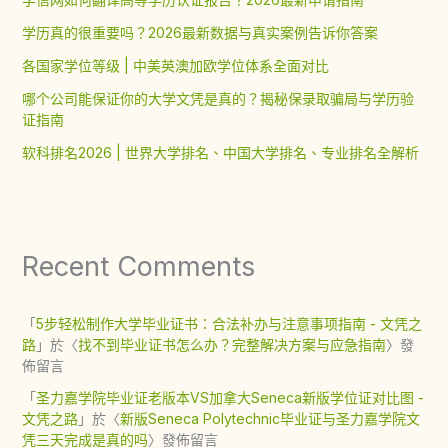
学历真的很重要吗？2026最新数据与真实案例告诉你答案
各国家学位等级 | 中美英澳加欧学位体系全面对比
哪个公司能保证你的大学文凭是真的？揭秘保录取骗局与学历验
证指南
软科排名2026 | 世界大学排名、中国大学排名、专业排名全解析
Recent Comments
「
5步轻松制作大学毕业证书：合法补办与注意事项指南 - 文凭之
路
」於〈
找不到毕业证书怎么办？完整解决方案与应急指南
〉發
佈留言
「
圣力嘉学院毕业证老版本VS加拿大Seneca新版学位证对比图 -
文凭之路
」於〈
新版Seneca Polytechnic毕业证与圣力嘉学院文
凭三天完成是真的吗
〉發佈留言