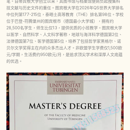
笔。自蒂宾根大学创立以来，其图书馆与档案馆便肩负起搜集科
技文献与历史文件的重任。图宾根大学在2026年QS世界大学排名
中位列第177-215位，泰晤士高等教育（THE）排名第98位。学校
位于巴登-符腾堡州的图宾根市（德国最小大学城），拥有约
28,500名学生，师生比仅1:3，提供优质的小班教学。图宾根大学
以医学、自然科学、人文科学著称，地球与海洋科学德国第2位、
法律德国第7位、医学德国第5位，培养了包括哲学家黑格尔、诺
贝尔文学奖得主在内的众多杰出人才。非欧盟学生学费仅1,500欧
元/学期，生活费约950欧元/月，是追求顶尖学术和深厚人文底蕴
的优选。