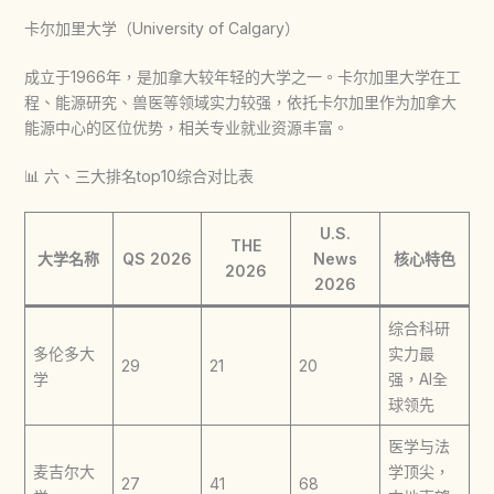
卡尔加里大学（University of Calgary）
成立于1966年，是加拿大较年轻的大学之一。卡尔加里大学在工
程、能源研究、兽医等领域实力较强，依托卡尔加里作为加拿大
能源中心的区位优势，相关专业就业资源丰富。
📊 六、三大排名top10综合对比表
U.S.
THE
大学名称
QS 2026
News
核心特色
2026
2026
综合科研
多伦多大
实力最
29
21
20
学
强，AI全
球领先
医学与法
麦吉尔大
学顶尖，
27
41
68