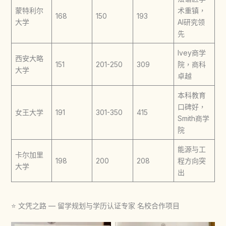
蒙特利尔
术重镇，
168
150
193
大学
AI研究领
先
Ivey商学
西安大略
151
201-250
309
院，商科
大学
卓越
本科教育
口碑好，
女王大学
191
301-350
415
Smith商学
院
能源与工
卡尔加里
198
200
208
程方向突
大学
出
⭐ 文凭之路 — 留学规划与学历认证专家 名校合作项目