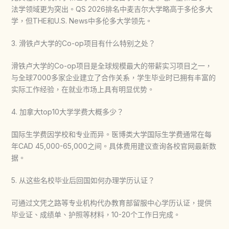
法学领域更为突出。QS 2026排名中麦吉尔大学略高于多伦多大
学，但THE和U.S. News中多伦多大学领先。
3. 滑铁卢大学的Co-op项目有什么特别之处？
滑铁卢大学的Co-op项目是全球规模最大的带薪实习项目之一，
与全球7000多家企业建立了合作关系，学生毕业时已拥有丰富的
实际工作经验，在就业市场上具有明显优势。
4. 加拿大top10大学学费大概多少？
国际生学费因学校和专业而异。医博类大学国际生学费通常在每
年CAD 45,000-65,000之间。具体费用建议查询各校官网最新数
据。
5. 从这些名校毕业后回国如何办理学历认证？
可通过文凭之路等专业机构代办教育部留服中心学历认证，提供
毕业证、成绩单、护照等材料，10-20个工作日完成。