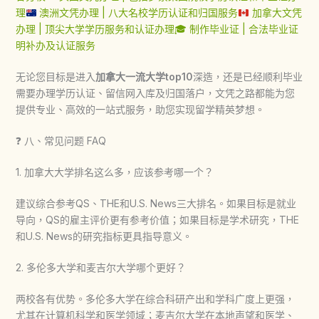
理
澳洲文凭办理 | 八大名校学历认证和归国服务
加拿大文凭
办理 | 顶尖大学学历服务和认证办理
🎓 制作毕业证 | 合法毕业证
明补办及认证服务
无论您目标是进入
加拿大一流大学top10
深造，还是已经顺利毕业
需要办理学历认证、留信网入库及归国落户，文凭之路都能为您
提供专业、高效的一站式服务，助您实现留学精英梦想。
❓ 八、常见问题 FAQ
1. 加拿大大学排名这么多，应该参考哪一个？
建议综合参考QS、THE和U.S. News三大排名。如果目标是就业
导向，QS的雇主评价更有参考价值；如果目标是学术研究，THE
和U.S. News的研究指标更具指导意义。
2. 多伦多大学和麦吉尔大学哪个更好？
两校各有优势。多伦多大学在综合科研产出和学科广度上更强，
尤其在计算机科学和医学领域；麦吉尔大学在本地声望和医学、