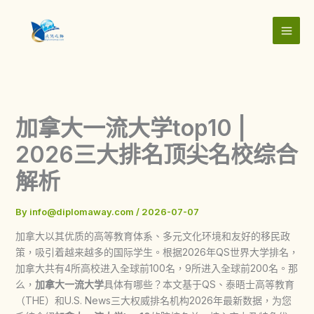
Skip
to
content
加拿大一流大学top10 |
2026三大排名顶尖名校综合
解析
By
info@diplomaway.com
/
2026-07-07
加拿大以其优质的高等教育体系、多元文化环境和友好的移民政
策，吸引着越来越多的国际学生。根据2026年QS世界大学排名，
加拿大共有4所高校进入全球前100名，9所进入全球前200名。那
么，
加拿大一流大学
具体有哪些？本文基于QS、泰晤士高等教育
（THE）和U.S. News三大权威排名机构2026年最新数据，为您