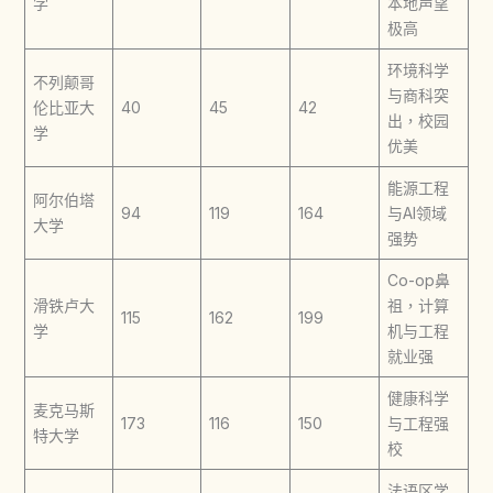
学
本地声望
极高
环境科学
不列颠哥
与商科突
伦比亚大
40
45
42
出，校园
学
优美
能源工程
阿尔伯塔
94
119
164
与AI领域
大学
强势
Co-op鼻
滑铁卢大
祖，计算
115
162
199
学
机与工程
就业强
健康科学
麦克马斯
173
116
150
与工程强
特大学
校
法语区学