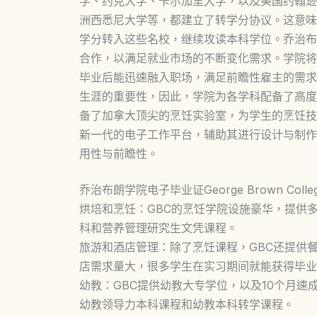
学、约克大学、卡尔加里大学，以及美国约翰逊
洲西悉尼大学等，都建立了转学分协议。这意味
学分转入这些名校，继续攻读本科学位。乔治布
合作，以满足就业市场的不断变化需求。学院将
毕业后能迅速融入职场，满足前瞻性雇主的需求
生涯的重要性，因此，学院为各学科配备了高度
备了加拿大顶尖的烹饪实验室，为学生的烹饪技
新一代的电子工作平台，辅助其进行设计与制作
用性与前瞻性。
乔治布朗学院电子毕业证George Brown Colle
烘培和烹饪：GBC的烹饪学院设施豪华，提供
科和营养管理研究生文凭课程。
旅游和酒店管理：除了烹饪课程，GBC还提供
店需求量大，很多学生在实习期间就能获得毕业
幼教：GBC提供幼教大专学位，以及10个月速
幼教领导力本科课程和幼教本科转学课程。