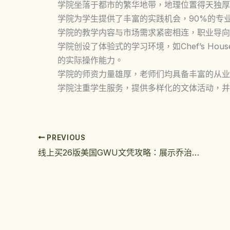
学院坐落于都市的繁华地带，地理位置得天独厚
学院为学生提供了丰富的实践机会，90%的专
学院的教学内容与市场需求紧密相连，职业导向
学院创设了体验式的学习环境，如Chef’s H
的实际操作能力。
学院的师资力量雄厚，老师们均具备丰富的从业
学院注重学生服务，提供多样化的文体活动，并
PREVIOUS
线上买26版美国GWU文凭攻略：展示乔治华盛顿大学学位证工艺品