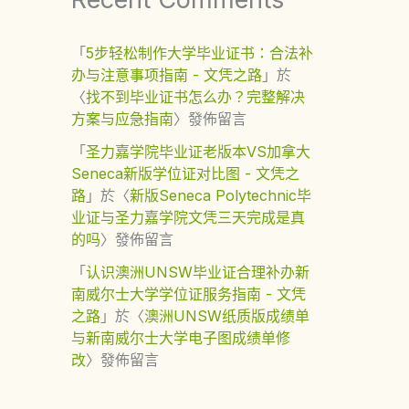
「
5步轻松制作大学毕业证书：合法补
办与注意事项指南 - 文凭之路
」於
〈
找不到毕业证书怎么办？完整解决
方案与应急指南
〉發佈留言
「
圣力嘉学院毕业证老版本VS加拿大
Seneca新版学位证对比图 - 文凭之
路
」於〈
新版Seneca Polytechnic毕
业证与圣力嘉学院文凭三天完成是真
的吗
〉發佈留言
「
认识澳洲UNSW毕业证合理补办新
南威尔士大学学位证服务指南 - 文凭
之路
」於〈
澳洲UNSW纸质版成绩单
与新南威尔士大学电子图成绩单修
改
〉發佈留言