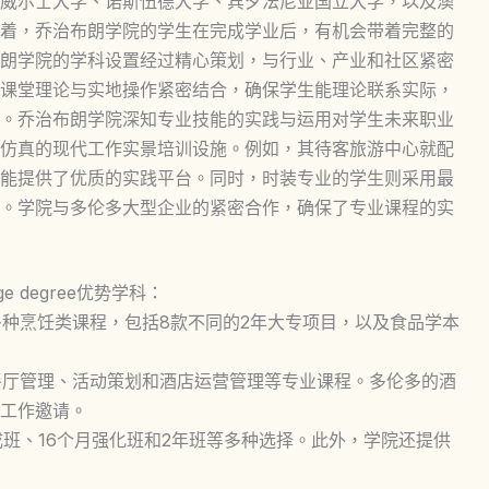
威尔士大学、诺斯伍德大学、宾夕法尼亚国立大学，以及澳
着，乔治布朗学院的学生在完成学业后，有机会带着完整的
朗学院的学科设置经过精心策划，与行业、产业和社区紧密
课堂理论与实地操作紧密结合，确保学生能理论联系实际，
。乔治布朗学院深知专业技能的实践与运用对学生未来职业
仿真的现代工作实景培训设施。例如，其待客旅游中心就配
能提供了优质的实践平台。同时，时装专业的学生则采用最
。学院与多伦多大型企业的紧密合作，确保了专业课程的实
ge degree优势学科：
多种烹饪类课程，包括8款不同的2年大专项目，以及食品学本
餐厅管理、活动策划和酒店运营管理等专业课程。多伦多的酒
工作邀请。
成班、16个月强化班和2年班等多种选择。此外，学院还提供