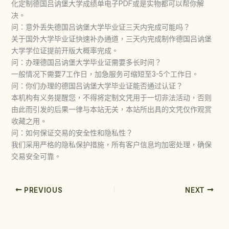
化定制德国吕讷堡大学成绩单电子PDF或是实物都可以帮你解
决。
问：意外丢失德国吕讷堡大学毕业证三天内完成可能吗？
关于国外大学毕业证快速补办通道，三天内完成制作德国吕讷堡
大学学位证提前开版大概率完成。
问：办理德国吕讷堡大学毕业证需要多长时间？
一般情况下需要7工作日，加急服务可缩短至3-5个工作日。
问：你们办理的德国吕讷堡大学毕业证能否通过认证？
本机构有义务提醒您，不得将定制文凭用于一切非法活动，否则
由此而引发的后果一律与本站无关，本站所出具的文凭仅作观赏
收藏之用。
问：如何保证交易的安全性和隐私性？
我们采用严格的隐私保护措施，所有客户信息均加密处理，确保
交易安全可靠。
PREVIOUS
NEXT