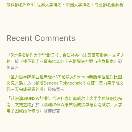
软科排名2026 | 世界大学排名、中国大学排名、专业排名全解析
Recent Comments
「
5步轻松制作大学毕业证书：合法补办与注意事项指南 - 文凭之
路
」於〈
找不到毕业证书怎么办？完整解决方案与应急指南
〉發
佈留言
「
圣力嘉学院毕业证老版本VS加拿大Seneca新版学位证对比图 -
文凭之路
」於〈
新版Seneca Polytechnic毕业证与圣力嘉学院文
凭三天完成是真的吗
〉發佈留言
「
认识澳洲UNSW毕业证合理补办新南威尔士大学学位证服务指
南 - 文凭之路
」於〈
澳洲UNSW纸质版成绩单与新南威尔士大学
电子图成绩单修改
〉發佈留言