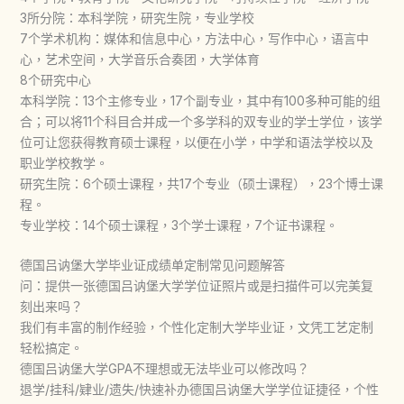
3所分院：本科学院，研究生院，专业学校
7个学术机构：媒体和信息中心，方法中心，写作中心，语言中
心，艺术空间，大学音乐合奏团，大学体育
8个研究中心
本科学院：13个主修专业，17个副专业，其中有100多种可能的组
合；可以将11个科目合并成一个多学科的双专业的学士学位，该学
位可让您获得教育硕士课程，以便在小学，中学和语法学校以及
职业学校教学。
研究生院：6个硕士课程，共17个专业（硕士课程），23个博士课
程。
专业学校：14个硕士课程，3个学士课程，7个证书课程。
德国吕讷堡大学毕业证成绩单定制常见问题解答
问：提供一张德国吕讷堡大学学位证照片或是扫描件可以完美复
刻出来吗？
我们有丰富的制作经验，个性化定制大学毕业证，文凭工艺定制
轻松搞定。
德国吕讷堡大学GPA不理想或无法毕业可以修改吗？
退学/挂科/肄业/遗失/快速补办德国吕讷堡大学学位证捷径，个性