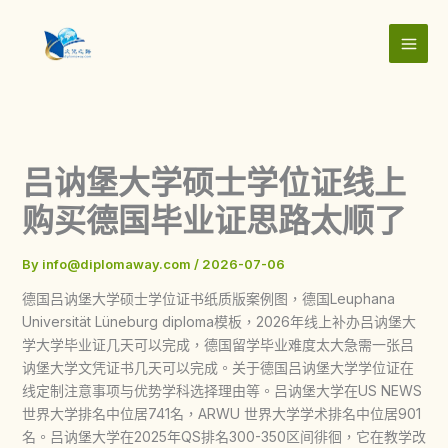
Skip
to
content
吕讷堡大学硕士学位证线上
购买德国毕业证思路太顺了
By
info@diplomaway.com
/
2026-07-06
德国吕讷堡大学硕士学位证书纸质版案例图，德国Leuphana
Universität Lüneburg diploma模板，2026年线上补办吕讷堡大
学大学毕业证几天可以完成，德国留学毕业难度太大急需一张吕
讷堡大学文凭证书几天可以完成。关于德国吕讷堡大学学位证在
线定制注意事项与优势学科选择理由等。吕讷堡大学在US NEWS
世界大学排名中位居741名，ARWU 世界大学学术排名中位居901
名。吕讷堡大学在2025年QS排名300-350区间徘徊，它在教学改