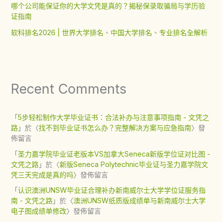
哪个公司能保证你的大学文凭是真的？揭秘保录取骗局与学历验
证指南
软科排名2026 | 世界大学排名、中国大学排名、专业排名全解析
Recent Comments
「
5步轻松制作大学毕业证书：合法补办与注意事项指南 - 文凭之
路
」於〈
找不到毕业证书怎么办？完整解决方案与应急指南
〉發
佈留言
「
圣力嘉学院毕业证老版本VS加拿大Seneca新版学位证对比图 -
文凭之路
」於〈
新版Seneca Polytechnic毕业证与圣力嘉学院文
凭三天完成是真的吗
〉發佈留言
「
认识澳洲UNSW毕业证合理补办新南威尔士大学学位证服务指
南 - 文凭之路
」於〈
澳洲UNSW纸质版成绩单与新南威尔士大学
电子图成绩单修改
〉發佈留言