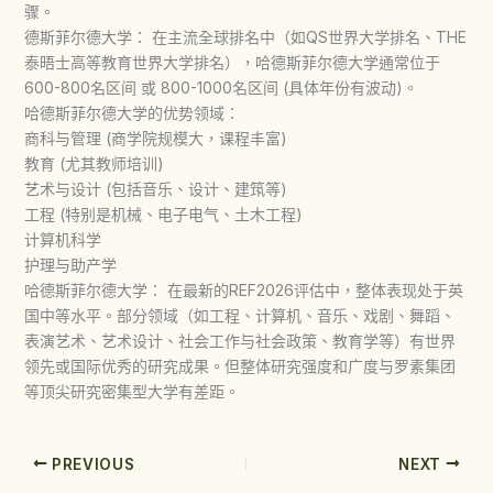
骤。
德斯菲尔德大学： 在主流全球排名中（如QS世界大学排名、THE
泰晤士高等教育世界大学排名），哈德斯菲尔德大学通常位于
600-800名区间 或 800-1000名区间 (具体年份有波动)。
哈德斯菲尔德大学的优势领域：
商科与管理 (商学院规模大，课程丰富)
教育 (尤其教师培训)
艺术与设计 (包括音乐、设计、建筑等)
工程 (特别是机械、电子电气、土木工程)
计算机科学
护理与助产学
哈德斯菲尔德大学： 在最新的REF2026评估中，整体表现处于英
国中等水平。部分领域（如工程、计算机、音乐、戏剧、舞蹈、
表演艺术、艺术设计、社会工作与社会政策、教育学等）有世界
领先或国际优秀的研究成果。但整体研究强度和广度与罗素集团
等顶尖研究密集型大学有差距。
PREVIOUS
NEXT