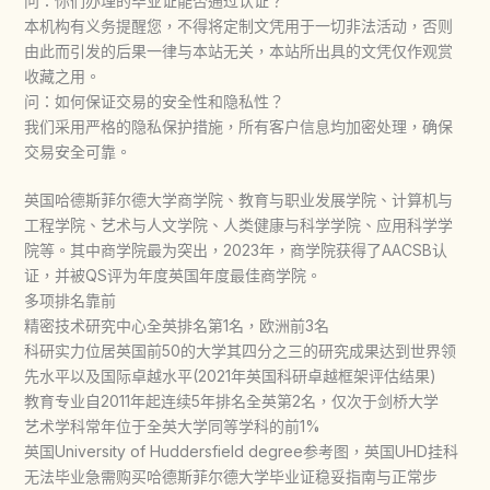
问：你们办理的毕业证能否通过认证？
本机构有义务提醒您，不得将定制文凭用于一切非法活动，否则
由此而引发的后果一律与本站无关，本站所出具的文凭仅作观赏
收藏之用。
问：如何保证交易的安全性和隐私性？
我们采用严格的隐私保护措施，所有客户信息均加密处理，确保
交易安全可靠。
英国哈德斯菲尔德大学商学院、教育与职业发展学院、计算机与
工程学院、艺术与人文学院、人类健康与科学学院、应用科学学
院等。其中商学院最为突出，2023年，商学院获得了AACSB认
证，并被QS评为年度英国年度最佳商学院。
多项排名靠前
精密技术研究中心全英排名第1名，欧洲前3名
科研实力位居英国前50的大学其四分之三的研究成果达到世界领
先水平以及国际卓越水平(2021年英国科研卓越框架评估结果)
教育专业自2011年起连续5年排名全英第2名，仅次于剑桥大学
艺术学科常年位于全英大学同等学科的前1%
英国University of Huddersfield degree参考图，英国UHD挂科
无法毕业急需购买哈德斯菲尔德大学毕业证稳妥指南与正常步