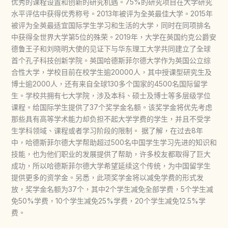
优秀的课程设置和创新的研究机遇。75%的研究项目在大学研究
水平评估中获得优秀称号。2013年被评为全英最佳大学。2015年
被评为全英最适宜国际学生学习和生活的大学，同时在同项排名
中获得全世界大学第5位的殊荣。2019年，大学在英国约克公爵安
德鲁王子和刘晓明大使的见证下与华东理工大学共同建立了全球
首个孔子科技创新学院。英国哈德斯菲尔德大学作为英国公立综
合性大学，学校目前在校学生逾20000人，其中授课型研究生及
博士逾2000人，还有来自全球130多个国家的4500名国际留学
生。学校共拥有七大学院，涉及本科、硕士及博士等多层级学位
课程。给国际学生提供了37个奖学金名额。该奖学金将优先考虑
那些具有高等学术能力却负担不起大学学费的学生，并且不受学
生学科领域、课程或者学习阶段的限制。 据了解，在过去8年
中，哈德斯菲尔德大学帮助超过500名中国学生学习先进的知识和
技能，也为他们职业的发展提供了帮助，许多校友都取得了巨大
成功，所以哈德斯菲尔德大学希望延续这个传统，为中国留学生
提供更多的资学金。另悉，此项奖学金将以减免学费的形式发
放，奖学金名额为37个，其中2个学生减免全部学费，5个学生减
免50%学费，10个学生减免25%学费，20个学生减免12.5%学
费。