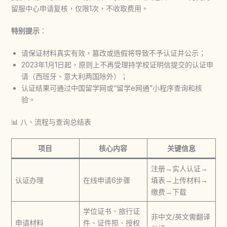
留服中心申请复核，仅限1次，不收取费用。
特别提示
：
请保证材料真实有效，篡改或造假将导致不予认证并公示；
2023年1月1日起，原则上不再受理持学校证明信提交的认证申
请（西班牙、意大利两国除外）；
认证结果可通过中国留学网或“留学e网通”小程序查询和核
验。
📊 八、流程与查询总结表
项目
核心内容
关键信息
注册→实人认证→
认证办理
在线申请6步骤
填表→上传材料→
缴费→下载
学位证书、旅行证
非中文/英文需翻译
申请材料
件、证件照、授权