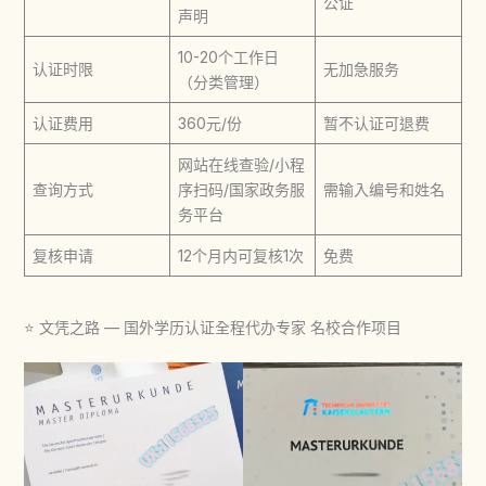
公证
声明
10-20个工作日
认证时限
无加急服务
（分类管理）
认证费用
360元/份
暂不认证可退费
网站在线查验/小程
查询方式
序扫码/国家政务服
需输入编号和姓名
务平台
复核申请
12个月内可复核1次
免费
⭐ 文凭之路 — 国外学历认证全程代办专家 名校合作项目