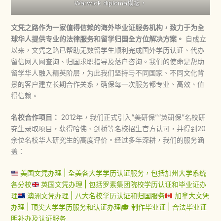
Warwick diploma模板，
文凭之路作为一家值得信赖的海外毕业证服务机构，致力于为全
球华人提供专业的法律服务和留学归国全方位解决方案。
自成立
以来，文凭之路已帮助无数留学生顺利完成国外学历认证、代办
留信网入网查询、归国求职指导及落户咨询。我们的使命是帮助
留学华人融入精英阶层，为此我们坚持与不同国家、不同文化背
景的客户建立长期合作关系，确保每一次服务都专业、高效、值
得信赖。
名校合作项目：
2012年，我们正式引入“美研保”“英研保”名校研
究生录取项目，获得哈佛、剑桥等名校招生官方认可，并得到20
余位名校华人研究生的高度评价。经过多年深耕，我们的服务涵
盖：
美国文凭办理 | 全美各大学学历认证服务，包括加州大学系统
各分校
英国文凭办理 | 包括罗素集团院校学历认证和毕业证办
理
澳洲文凭办理 | 八大名校学历认证和归国服务
加拿大文凭
办理 | 顶尖大学学历服务和认证办理
🎓 制作毕业证 | 合法毕业证
明补办及认证服务