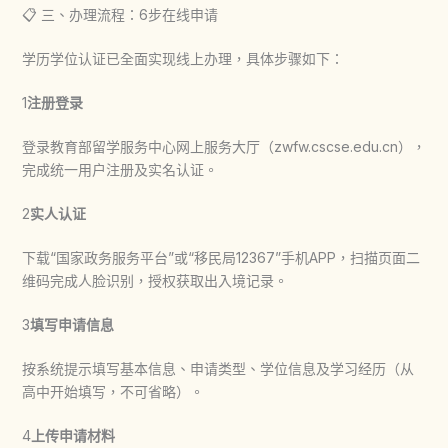
📋 三、办理流程：6步在线申请
学历学位认证已全面实现线上办理，具体步骤如下：
1
注册登录
登录教育部留学服务中心网上服务大厅（zwfw.cscse.edu.cn），
完成统一用户注册及实名认证。
2
实人认证
下载“国家政务服务平台”或“移民局12367”手机APP，扫描页面二
维码完成人脸识别，授权获取出入境记录。
3
填写申请信息
按系统提示填写基本信息、申请类型、学位信息及学习经历（从
高中开始填写，不可省略）。
4
上传申请材料