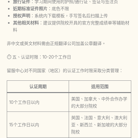
旅行证件
：学习期间使用的护照/通行证、签证与签注页
近期标准证件照片
：底色不限
授权声明
：系统内下载模板，手写签名后扫描上传
其他相关材料
：建议提供院校开具的官方完整成绩单等辅助材
料
非中文或英文材料需由正规翻译公司加盖公章翻译。
⏱️ 五、认证时限：10-20个工作日
留服中心对不同国家（地区）的认证工作时限采取分类管理：
认证周期
适用范围
美国、加拿大、中外合作办学
10个工作日以内
的大部分院校
英国、法国、意大利、澳大利
15个工作日以内
亚、新西兰、新加坡的大部分
院校