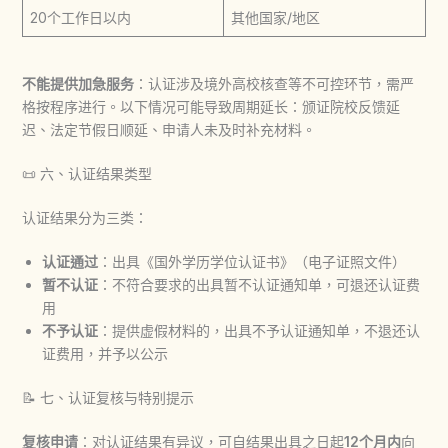
20个工作日以内
其他国家/地区
不能提供加急服务
：认证涉及境外高校核查等不可控环节，需严
格按程序进行。以下情况可能导致周期延长：颁证院校反馈延
迟、法定节假日顺延、申请人未及时补充材料。
📜 六、认证结果类型
认证结果分为三类：
认证通过
：出具《国外学历学位认证书》（电子证照文件）
暂不认证
：不符合要求的出具暂不认证通知单，可退还认证费
用
不予认证
：提供虚假材料的，出具不予认证通知单，不退还认
证费用，并予以公示
📝 七、认证复核与特别提示
复核申请
：对认证结果有异议，可自结果出具之日起
12个月内
向