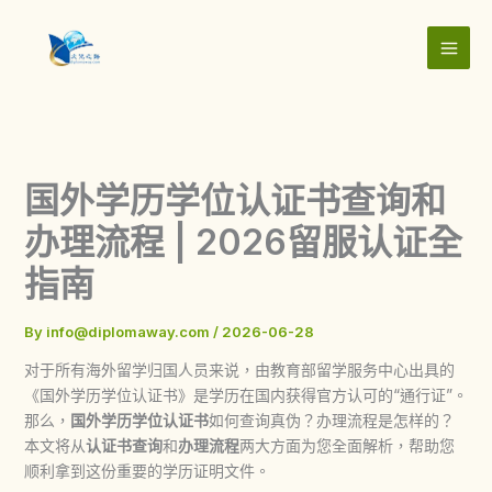
Skip
to
content
国外学历学位认证书查询和
办理流程 | 2026留服认证全
指南
By
info@diplomaway.com
/
2026-06-28
对于所有海外留学归国人员来说，由教育部留学服务中心出具的
《国外学历学位认证书》是学历在国内获得官方认可的“通行证”。
那么，
国外学历学位认证书
如何查询真伪？办理流程是怎样的？
本文将从
认证书查询
和
办理流程
两大方面为您全面解析，帮助您
顺利拿到这份重要的学历证明文件。