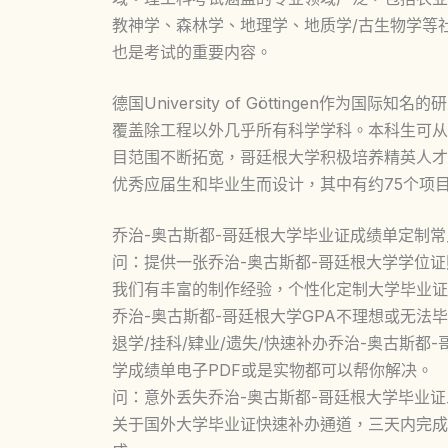
教神学、森林学、地理学、地质学/古生物学等
也是考试的重要内容。
德国University of Göttingen作为
覆盖除工程以外几乎所有科学学科。本科生可从8
目范围不断拓宽，哥廷根大学积极培养精英人才
优秀应届生和毕业生而设计，其中有约75个项
乔治-奥古斯都-哥廷根大学毕业证成绩单定制
问：提供一张乔治-奥古斯都-哥廷根大学学位
我们有丰富的制作经验，个性化定制大学毕业证
乔治-奥古斯都-哥廷根大学GPA不理想或无法
退学/挂科/肄业/遗失/快速补办乔治-奥古斯都
学成绩单电子PDF或是实物都可以帮你解决。
问：意外丢失乔治-奥古斯都-哥廷根大学毕业
关于国外大学毕业证快速补办通道，三天内完成