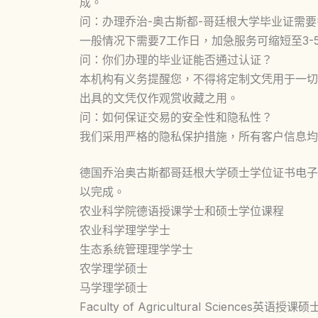
成。
问：办理乔治-奥古斯都-哥廷根大学毕业证需
一般情况下需要7工作日，加急服务可缩短至3-
问：你们办理的毕业证能否通过认证？
本机构有义务提醒您，不得将定制文凭用于一切
出具的文凭仅作观赏收藏之用。
问：如何保证交易的安全性和隐私性？
我们采用严格的隐私保护措施，所有客户信息均
德国乔治奥古斯都哥廷根大学硕士学位证书电子
以完成。
农业科学院德语授课学士和硕士学位课程
农业科学理学学士
生态系统管理理学学士
农学理学硕士
马学理学硕士
Faculty of Agricultural Sciences英语授课