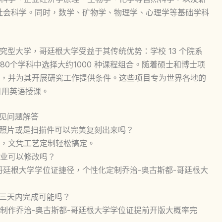
社会科学。同时，数学、矿物学、物理学、心理学等基础学科
国际知名的研究型大学，哥廷根大学受益于其传统优势：学校 13 个院系
0个学科中选择大约1000 种课程组合。随着硕士和博士项
，并为其开展研究工作提供条件。这些项目专为世界各地的
目用英语授课。
常见问题解答
证照片或是扫描件可以完美复刻出来吗？
，文凭工艺定制轻松搞定。
毕业可以修改吗？
-哥廷根大学学位证捷径，个性化定制乔治-奥古斯都-哥廷根大
证三天内完成可能吗？
制作乔治-奥古斯都-哥廷根大学学位证提前开版大概率完