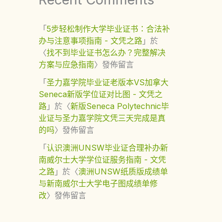
「
5步轻松制作大学毕业证书：合法补
办与注意事项指南 - 文凭之路
」於
〈
找不到毕业证书怎么办？完整解决
方案与应急指南
〉發佈留言
「
圣力嘉学院毕业证老版本VS加拿大
Seneca新版学位证对比图 - 文凭之
路
」於〈
新版Seneca Polytechnic毕
业证与圣力嘉学院文凭三天完成是真
的吗
〉發佈留言
「
认识澳洲UNSW毕业证合理补办新
南威尔士大学学位证服务指南 - 文凭
之路
」於〈
澳洲UNSW纸质版成绩单
与新南威尔士大学电子图成绩单修
改
〉發佈留言