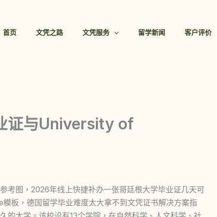
首页
文凭之路
文凭服务
留学新闻
客户评价
niversity of
参考图，2026年线上快捷补办一张哥廷根大学毕业证几天可
n Urkunde模板，德国留学毕业难度太大拿不到文凭证书解决方案指
久的大学。该校设有13个学院，在自然科学、人文科学、社