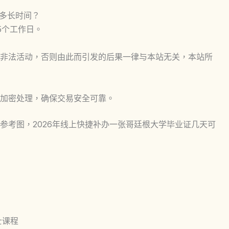
要多长时间？
5个工作日。
非法活动，否则由此而引发的后果一律与本站无关，本站所
加密处理，确保交易安全可靠。
参考图，2026年线上快捷补办一张哥廷根大学毕业证几天可
硕士课程