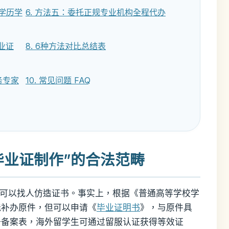
外学历学
6. 方法五：委托正规专业机构全程代办
业证
8. 6种方法对比总结表
务专家
10. 常见问题 FAQ
学毕业证制作”的合法范畴
为可以找人仿造证书。事实上，根据《普通高等学校学
能补办原件，但可以申请《
毕业证明书
》，与原件具
册备案表，海外留学生可通过留服认证获得等效证