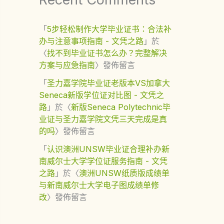
「
5步轻松制作大学毕业证书：合法补
办与注意事项指南 - 文凭之路
」於
〈
找不到毕业证书怎么办？完整解决
方案与应急指南
〉發佈留言
「
圣力嘉学院毕业证老版本VS加拿大
Seneca新版学位证对比图 - 文凭之
路
」於〈
新版Seneca Polytechnic毕
业证与圣力嘉学院文凭三天完成是真
的吗
〉發佈留言
「
认识澳洲UNSW毕业证合理补办新
南威尔士大学学位证服务指南 - 文凭
之路
」於〈
澳洲UNSW纸质版成绩单
与新南威尔士大学电子图成绩单修
改
〉發佈留言