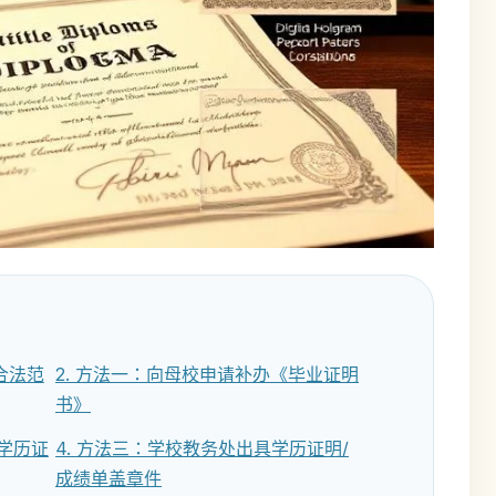
合法范
2. 方法一：向母校申请补办《毕业证明
书》
部学历证
4. 方法三：学校教务处出具学历证明/
成绩单盖章件