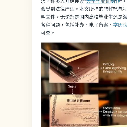
求，许多人开始搜索“
大学毕业证
制作
”
会受到法律严惩。本文所指的“制作”均
明文件。无论您是国内高校毕业生还是海
各种问题，包括补办、电子备案、
学历
可查。