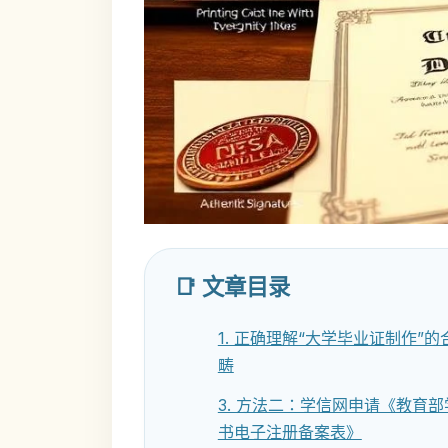
📑 文章目录
1. 正确理解“大学毕业证制作”的
畴
3. 方法二：学信网申请《教育
书电子注册备案表》