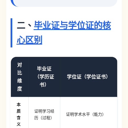
二、
毕业证与学位证的核
心区别
对
毕业证
比
（学历证
学位证（学位证书）
维
书）
度
本
质
证明学习经
证明学术水平（能力）
含
历（过程）
义