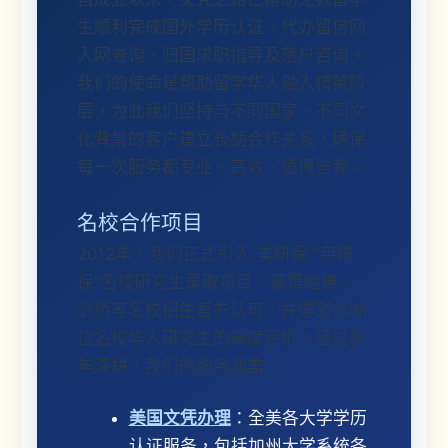
生顺利完成国外学历认证、代办留信网
入网查询、归国求职指导及落户咨询。
我们的使命是帮助留学华人融入精英阶
层，为此我们坚持与不同国家、不同文
化背景的客户建立长期合作关系，确保
每一次服务都专业、高效、值得信赖。
名校合作项目
2012年，我们正式引入“美研保”“英研
保”名校研究生录取项目，获得哈佛、
剑桥等名校招生官方认可，并得到20余
位名校华人研究生的高度评价。经过多
年深耕，我们的服务涵盖：
美国文凭办理
：全美各大学学历
认证服务，包括加州大学系统各