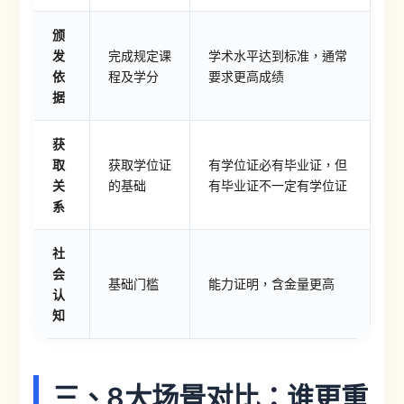
颁
发
完成规定课
学术水平达到标准，通常
依
程及学分
要求更高成绩
据
获
取
获取学位证
有学位证必有毕业证，但
关
的基础
有毕业证不一定有学位证
系
社
会
基础门槛
能力证明，含金量更高
认
知
三、8大场景对比：谁更重