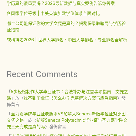
学历真的很重要吗？2026最新数据与真实案例告诉你答案
各国家学位等级 | 中美英澳加欧学位体系全面对比
哪个公司能保证你的大学文凭是真的？揭秘保录取骗局与学历验
证指南
软科排名2026 | 世界大学排名、中国大学排名、专业排名全解析
Recent Comments
「
5步轻松制作大学毕业证书：合法补办与注意事项指南 - 文凭之
路
」於〈
找不到毕业证书怎么办？完整解决方案与应急指南
〉發
佈留言
「
圣力嘉学院毕业证老版本VS加拿大Seneca新版学位证对比图 -
文凭之路
」於〈
新版Seneca Polytechnic毕业证与圣力嘉学院文
凭三天完成是真的吗
〉發佈留言