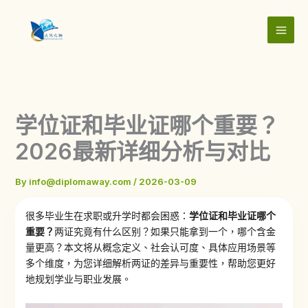
Skip
to
content
学位证和毕业证哪个重要？
2026最新详细分析与对比
By
info@diplomaway.com
/
2026-03-09
很多毕业生在求职或升学时都会困惑：
学位证和毕业证哪个
重要？
两证究竟有什么区别？如果只能拿到一个，哪个含金
量更高？本文将从概念定义、社会认可度、具体应用场景等
多个维度，为您详细解析两证的差异与重要性，帮助您更好
地规划学业与职业发展。