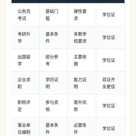
公务员
基础门
硬性要
学位证
考试
槛
求
考研升
基本条
多数学
学位证
学
件
校要求
出国留
部分参
主要依
学位证
学
考
据
企业求
学历证
能力证
双证齐
职
明
明
全更佳
职称评
参与资
晋升优
学位证
定
格
势
事业单
基本条
必要条
学位证
位编制
件
件