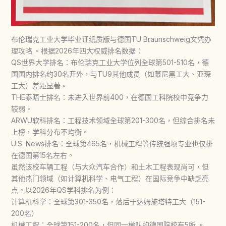
布伦瑞克工业大学毕业证纸质版与德国TU Braunschweig文凭办
理攻略.。根据2026年四大权威排名数据：
QS世界大学排名：布伦瑞克工业大学位列全球第501-510名，德
国国内排名约30名开外，与TU9其他成员（如慕尼黑工大、亚琛
工大）差距显著。
THE泰晤士排名：未进入世界前400，在德国工科院校中竞争力
较弱。
ARWU软科排名：工程技术领域全球第201-300名，但综合排名未
上榜，学科分布不均衡。
U.S. News排名：全球第465名，机械工程等传统强项专业也仅排
在德国第15名左右。
虽然该校车辆工程（与大众汽车合作）和土木工程表现尚可，但
其他热门领域（如计算机科学、电气工程）在国际竞争中缺乏亮
点。以2026年QS学科排名为例：
计算机科学：全球第301-350名，落后于达姆施塔特工大（151-
200名）
机械工程：全球第151-200名，但同一梯队的德国院校有5所 。