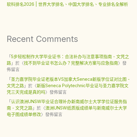
软科排名2026 | 世界大学排名、中国大学排名、专业排名全解析
Recent Comments
「
5步轻松制作大学毕业证书：合法补办与注意事项指南 - 文凭之
路
」於〈
找不到毕业证书怎么办？完整解决方案与应急指南
〉發
佈留言
「
圣力嘉学院毕业证老版本VS加拿大Seneca新版学位证对比图 -
文凭之路
」於〈
新版Seneca Polytechnic毕业证与圣力嘉学院文
凭三天完成是真的吗
〉發佈留言
「
认识澳洲UNSW毕业证合理补办新南威尔士大学学位证服务指
南 - 文凭之路
」於〈
澳洲UNSW纸质版成绩单与新南威尔士大学
电子图成绩单修改
〉發佈留言