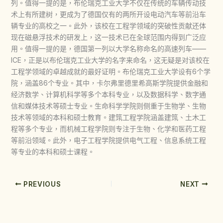
列。值得一提的是，布伦瑞克工业大学不仅在传统的车辆传动技
术上有所建树，更成为了德国仅有的两所开设电动汽车等前沿车
辆专业的高校之一。此外，该校在工程学领域的突破性贡献还体
现在磁悬浮技术的研发上，这一技术已在全球范围内得到广泛应
用。值得一提的是，德国第一列以大学名称命名的高速列车——
ICE，正是以布伦瑞克工业大学的名字来命名，这无疑是对该校在
工程学领域的卓越成就的最好证明。布伦瑞克工业大学设有6个学
院，涵盖86个专业。其中，卡尔弗里德里希高斯学院提供金融和
经济数学、计算机科学等多个本科专业，以及数据科学、数字通
信和媒体技术等硕士专业。生命科学学院则侧重于生物学、生物
技术等领域的本科和硕士教育。建筑工程学院涵盖建筑、土木工
程等多个专业，而机械工程学院则专注于生物、化学和医药工程
等前沿领域。此外，电子工程学院提供电气工程、信息系统工程
等专业的本科和硕士课程。
PREVIOUS
NEXT