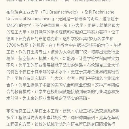
布伦瑞克工业大学（TU Braunschweig），全称Technische
Universität Braunschweig，无疑是一颗璀璨的明珠。这所建于
1745年的大学，不仅是德国第一所工业大学，更是北德地区最大
的理工大学，以其深厚的学术底蕴和卓越的工科实力著称。位于
德国下萨克森州的布伦瑞克市，这所学校以其约2万名学生和
3700名教职工的规模，在工科教育中占据举足轻重的地位。车辆
工程，作为其王牌专业，被誉为大众黄埔军校，培养出无数行业
精英。航空航天、机械、电气、新能源、计量学等学科同样实力
不凡，为学生的职业发展铺就了坚实的道路。布伦瑞克工业大学
的特色不仅在于其卓越的学术水平，更在于其与企业界的紧密合
作。学校自有研究机场，与大众、空客、西门子等知名企业深度
合作，为学生提供了丰富的实习机会和就业资源。这种产学研结
合的教育模式，让学生在校期间就能接触到最新的行业动态和技
术前沿，为未来的职业发展奠定了坚实的基础。
布伦瑞克工业大学在土木工程、建筑、机械工程以及交通系统等
多个工程领域均表现出卓越的实力，稳居德国前列。尤其在车辆
工程研究方面，该校的机械学院汽车研究所已跻身国际知名行