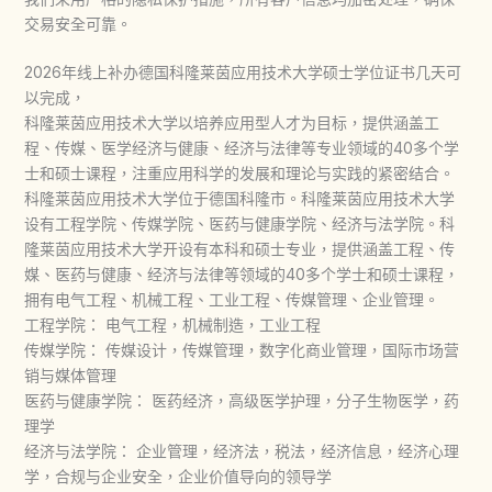
交易安全可靠。
2026年线上补办德国科隆莱茵应用技术大学硕士学位证书几天可
以完成，
科隆莱茵应用技术大学以培养应用型人才为目标，提供涵盖工
程、传媒、医学经济与健康、经济与法律等专业领域的40多个学
士和硕士课程，注重应用科学的发展和理论与实践的紧密结合。
科隆莱茵应用技术大学位于德国科隆市。科隆莱茵应用技术大学
设有工程学院、传媒学院、医药与健康学院、经济与法学院。科
隆莱茵应用技术大学开设有本科和硕士专业，提供涵盖工程、传
媒、医药与健康、经济与法律等领域的40多个学士和硕士课程，
拥有电气工程、机械工程、工业工程、传媒管理、企业管理。
工程学院： 电气工程，机械制造，工业工程
传媒学院： 传媒设计，传媒管理，数字化商业管理，国际市场营
销与媒体管理
医药与健康学院： 医药经济，高级医学护理，分子生物医学，药
理学
经济与法学院： 企业管理，经济法，税法，经济信息，经济心理
学，合规与企业安全，企业价值导向的领导学