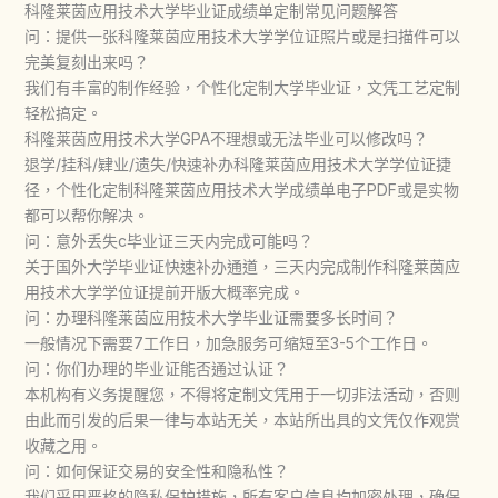
科隆莱茵应用技术大学毕业证成绩单定制常见问题解答
问：提供一张科隆莱茵应用技术大学学位证照片或是扫描件可以
完美复刻出来吗？
我们有丰富的制作经验，个性化定制大学毕业证，文凭工艺定制
轻松搞定。
科隆莱茵应用技术大学GPA不理想或无法毕业可以修改吗？
退学/挂科/肄业/遗失/快速补办科隆莱茵应用技术大学学位证捷
径，个性化定制科隆莱茵应用技术大学成绩单电子PDF或是实物
都可以帮你解决。
问：意外丢失c毕业证三天内完成可能吗？
关于国外大学毕业证快速补办通道，三天内完成制作科隆莱茵应
用技术大学学位证提前开版大概率完成。
问：办理科隆莱茵应用技术大学毕业证需要多长时间？
一般情况下需要7工作日，加急服务可缩短至3-5个工作日。
问：你们办理的毕业证能否通过认证？
本机构有义务提醒您，不得将定制文凭用于一切非法活动，否则
由此而引发的后果一律与本站无关，本站所出具的文凭仅作观赏
收藏之用。
问：如何保证交易的安全性和隐私性？
我们采用严格的隐私保护措施，所有客户信息均加密处理，确保