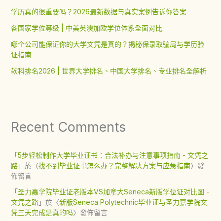
学历真的很重要吗？2026最新数据与真实案例告诉你答案
各国家学位等级 | 中美英澳加欧学位体系全面对比
哪个公司能保证你的大学文凭是真的？揭秘保录取骗局与学历验
证指南
软科排名2026 | 世界大学排名、中国大学排名、专业排名全解析
Recent Comments
「
5步轻松制作大学毕业证书：合法补办与注意事项指南 - 文凭之
路
」於〈
找不到毕业证书怎么办？完整解决方案与应急指南
〉發
佈留言
「
圣力嘉学院毕业证老版本VS加拿大Seneca新版学位证对比图 -
文凭之路
」於〈
新版Seneca Polytechnic毕业证与圣力嘉学院文
凭三天完成是真的吗
〉發佈留言