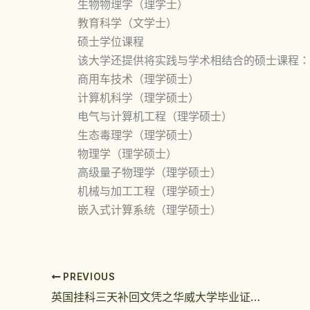
生物物理学（理学士）
教育科学（文学士）
硕士学位课程
‍该大学还提供将实践与学术相结合的硕士课程：
商用车技术（理学硕士）
计算机科学（理学硕士）
电气与计算机工程（理学硕士）
生态毒理学（理学硕士）
物理学（理学硕士）
高级量子物理学（理学硕士）
机械与加工工程（理学硕士）
嵌入式计算系统（理学硕士）
PREVIOUS
英国挂科三天补回文凭之华威大学毕业证热点注意事项