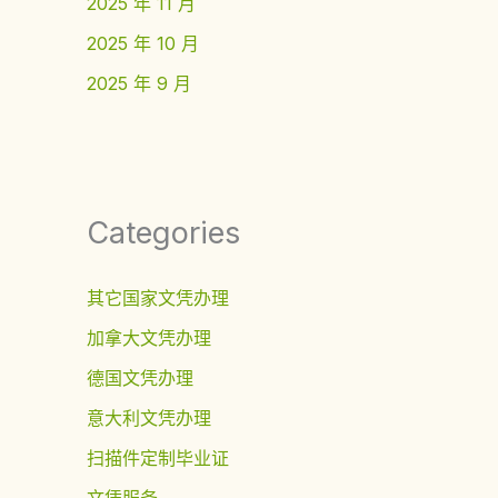
2025 年 11 月
2025 年 10 月
2025 年 9 月
Categories
其它国家文凭办理
加拿大文凭办理
德国文凭办理
意大利文凭办理
扫描件定制毕业证
文凭服务