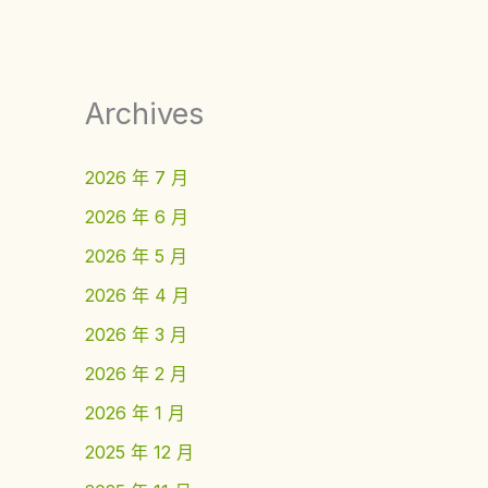
Archives
2026 年 7 月
2026 年 6 月
2026 年 5 月
2026 年 4 月
2026 年 3 月
2026 年 2 月
2026 年 1 月
2025 年 12 月