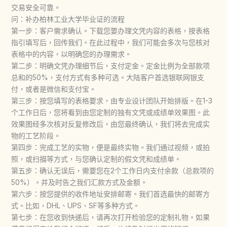
交易安全可靠。
问：补办柏林工业大学毕业证的流程
第一步：客户需求确认。下载您要办理文凭内容的表格，按表格
指引填写后，回传我们。在此过程中，我们可能会多次与您核对
表格中的内容，以明确您的办理需求。
第二步：明确文凭办理细节后，支付定金。定金比例为全部款项
总和的50%，支付方式有多种可选。大陆客户首选银联网银支
付，或者是微信和支付宝。
第三步：按您填写的表格要求，由专业设计团队开始排版。在1-3
个工作日后，您将看到由您定制的独有文凭或成绩单效果图。此
效果图经多次核对反复修改后，由您最终确认，我们将去完成实
物的工艺阶段。
第四步：完成工艺的实物，便是最终实物。我们通过视频，或拍
照，或扫描等方式，与您确认定制的假文凭和成绩单。
第五步：确认无误后，需要您在2个工作日内支付余款（总款项的
50%）。并及时告之我们汇款方式及金额。
第六步：按您提供的收件地址安排邮寄。我们首选最快的邮寄方
式。比如，DHL、UPS、SF等多种方式。
第七步：在您收到快递后，请再次打开检验您的定制礼物。如果