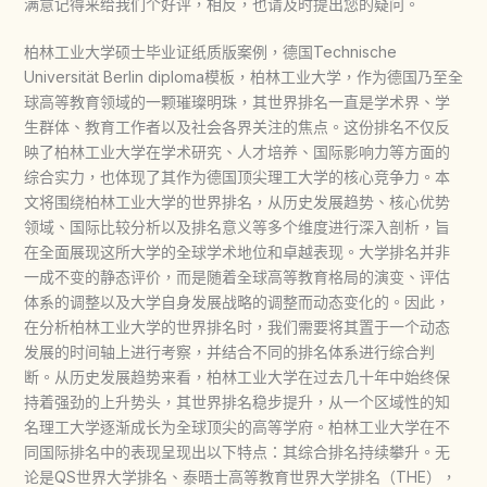
满意记得来给我们个好评，相反，也请及时提出您的疑问。
柏林工业大学硕士毕业证纸质版案例，德国Technische
Universität Berlin diploma模板，柏林工业大学，作为德国乃至全
球高等教育领域的一颗璀璨明珠，其世界排名一直是学术界、学
生群体、教育工作者以及社会各界关注的焦点。这份排名不仅反
映了柏林工业大学在学术研究、人才培养、国际影响力等方面的
综合实力，也体现了其作为德国顶尖理工大学的核心竞争力。本
文将围绕柏林工业大学的世界排名，从历史发展趋势、核心优势
领域、国际比较分析以及排名意义等多个维度进行深入剖析，旨
在全面展现这所大学的全球学术地位和卓越表现。大学排名并非
一成不变的静态评价，而是随着全球高等教育格局的演变、评估
体系的调整以及大学自身发展战略的调整而动态变化的。因此，
在分析柏林工业大学的世界排名时，我们需要将其置于一个动态
发展的时间轴上进行考察，并结合不同的排名体系进行综合判
断。从历史发展趋势来看，柏林工业大学在过去几十年中始终保
持着强劲的上升势头，其世界排名稳步提升，从一个区域性的知
名理工大学逐渐成长为全球顶尖的高等学府。柏林工业大学在不
同国际排名中的表现呈现出以下特点：其综合排名持续攀升。无
论是QS世界大学排名、泰晤士高等教育世界大学排名（THE），