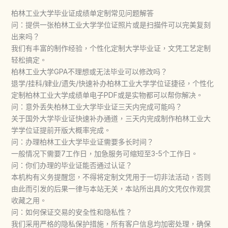
柏林工业大学毕业证成绩单定制常见问题解答
问：提供一张柏林工业大学学位证照片或是扫描件可以完美复刻
出来吗？
我们有丰富的制作经验，个性化定制大学毕业证，文凭工艺定制
轻松搞定。
柏林工业大学GPA不理想或无法毕业可以修改吗？
退学/挂科/肄业/遗失/快速补办柏林工业大学学位证捷径，个性化
定制柏林工业大学成绩单电子PDF或是实物都可以帮你解决。
问：意外丢失柏林工业大学毕业证三天内完成可能吗？
关于国外大学毕业证快速补办通道，三天内完成制作柏林工业大
学学位证提前开版大概率完成。
问：办理柏林工业大学毕业证需要多长时间？
一般情况下需要7工作日，加急服务可缩短至3-5个工作日。
问：你们办理的毕业证能否通过认证？
本机构有义务提醒您，不得将定制文凭用于一切非法活动，否则
由此而引发的后果一律与本站无关，本站所出具的文凭仅作观赏
收藏之用。
问：如何保证交易的安全性和隐私性？
我们采用严格的隐私保护措施，所有客户信息均加密处理，确保