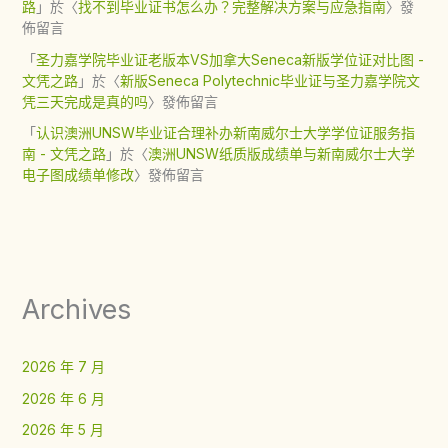
路
」於〈
找不到毕业证书怎么办？完整解决方案与应急指南
〉發
佈留言
「
圣力嘉学院毕业证老版本VS加拿大Seneca新版学位证对比图 -
文凭之路
」於〈
新版Seneca Polytechnic毕业证与圣力嘉学院文
凭三天完成是真的吗
〉發佈留言
「
认识澳洲UNSW毕业证合理补办新南威尔士大学学位证服务指
南 - 文凭之路
」於〈
澳洲UNSW纸质版成绩单与新南威尔士大学
电子图成绩单修改
〉發佈留言
Archives
2026 年 7 月
2026 年 6 月
2026 年 5 月