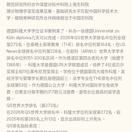
朗克研究所的合作深度对标中科院上海生科院
理论物理学诺奖成果显著，基础研究水平匹配中国科学技术大
学，植物育种研究所合作网络相当于中国农科院
德国科隆大学学位证书案例来了，补办一张德国Universität zu
Köln diploma几天可以完成。2026年QS世界大学排名中位列全球
第272名，在泰晤士高等教育（THE）排名中位列第164名，在US
News全球排名中位列第228名，在软科（ARWU）世界大学学术
排名中位列151-200名区间。作为德语区第四古老的大学（始建于
1388年），科隆大学是德国U15大学联盟成员，培养了4位诺贝尔
奖得主和11位莱布尼茨奖得主。学校位于德国第四大城市科隆，其
经济学与管理学长期位居德国前三，法学专业在THE排名中位列
全球第53位。作为德国公立大学，科隆大学对国际学生免收学
费，仅需支付每学期约317欧元注册费，是性价比极高的留学选
择。
QS世界大学排名（第272名）
在2026年QS世界大学排名中，科隆大学位列全球第272名，较
2025年的第285名上升13位，显示出良好的上升势头。
QS排名指标表现：