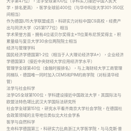
大学第47位），法学全球第100位（学科实力接近中国人民大
学，排名更高），医学全球前400位（与华中科技大学301-350区
间相当）
作为德国U15大学联盟成员，科研实力对标中国C9高校，经费产
出与同济大学（QS第177位）相当
学术荣誉方面，拥有4位诺贝尔奖得主+11位莱布尼茨奖得主，积
累量级与复旦大学30余位两院院士相当
经济与管理学科
国民经济学德国第1-2位（相当于人大理论经济学A+），企业经济
学德国第3（接近中央财经大学应用经济学水平）
管理学全球第40位（金融时报排名），与上海财经大学工商管理
同梯队，德国唯一同时加入CEMS和PIM的商学院（对标清华经
管）
法学与社会科学
法学QS全球第100位，学科建设接近中国政法大学，其国际法与
欧盟法特色堪比武汉大学国际法研究所
社会学全球第151位，研究水平看齐南京大学社会学院，在德国社
会政策领域的主导地位类似北大社会学系
医学与自然科学
生命科学德国第三，科研实力比肩浙江大学医学院，与马克斯·普