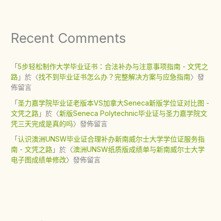
Recent Comments
「
5步轻松制作大学毕业证书：合法补办与注意事项指南 - 文凭之
路
」於〈
找不到毕业证书怎么办？完整解决方案与应急指南
〉發
佈留言
「
圣力嘉学院毕业证老版本VS加拿大Seneca新版学位证对比图 -
文凭之路
」於〈
新版Seneca Polytechnic毕业证与圣力嘉学院文
凭三天完成是真的吗
〉發佈留言
「
认识澳洲UNSW毕业证合理补办新南威尔士大学学位证服务指
南 - 文凭之路
」於〈
澳洲UNSW纸质版成绩单与新南威尔士大学
电子图成绩单修改
〉發佈留言