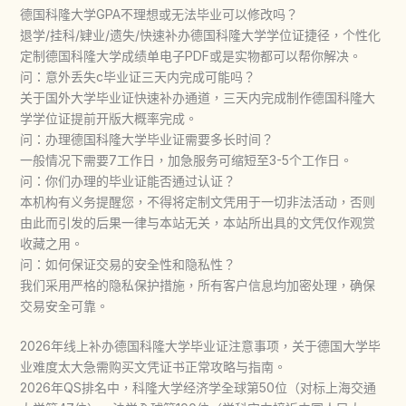
德国科隆大学GPA不理想或无法毕业可以修改吗？
退学/挂科/肄业/遗失/快速补办德国科隆大学学位证捷径，个性化
定制德国科隆大学成绩单电子PDF或是实物都可以帮你解决。
问：意外丢失c毕业证三天内完成可能吗？
关于国外大学毕业证快速补办通道，三天内完成制作德国科隆大
学学位证提前开版大概率完成。
问：办理德国科隆大学毕业证需要多长时间？
一般情况下需要7工作日，加急服务可缩短至3-5个工作日。
问：你们办理的毕业证能否通过认证？
本机构有义务提醒您，不得将定制文凭用于一切非法活动，否则
由此而引发的后果一律与本站无关，本站所出具的文凭仅作观赏
收藏之用。
问：如何保证交易的安全性和隐私性？
我们采用严格的隐私保护措施，所有客户信息均加密处理，确保
交易安全可靠。
2026年线上补办德国科隆大学毕业证注意事项，关于德国大学毕
业难度太大急需购买文凭证书正常攻略与指南。
2026年QS排名中，科隆大学经济学全球第50位（对标上海交通