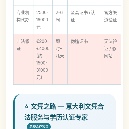
专业机
2500-
2-6
全套证书+认
官方渠
构代办
16000
周
证
道验证
元
非法假
€200-
即
伪造证书
无法验
证
€4000
时-
证 / 假
(约
几天
网站
1500-
31000
元)
⭐ 文凭之路 — 意大利文凭合
法服务与学历认证专家
名校合作项目