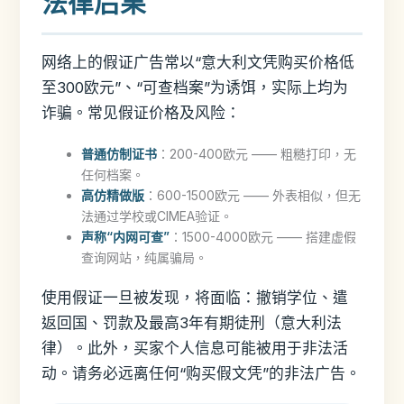
法律后果
网络上的假证广告常以“意大利文凭购买价格低
至300欧元”、“可查档案”为诱饵，实际上均为
诈骗。常见假证价格及风险：
普通仿制证书
：200-400欧元 —— 粗糙打印，无
任何档案。
高仿精做版
：600-1500欧元 —— 外表相似，但无
法通过学校或CIMEA验证。
声称“内网可查”
：1500-4000欧元 —— 搭建虚假
查询网站，纯属骗局。
使用假证一旦被发现，将面临：撤销学位、遣
返回国、罚款及最高3年有期徒刑（意大利法
律）。此外，买家个人信息可能被用于非法活
动。请务必远离任何“购买假文凭”的非法广告。