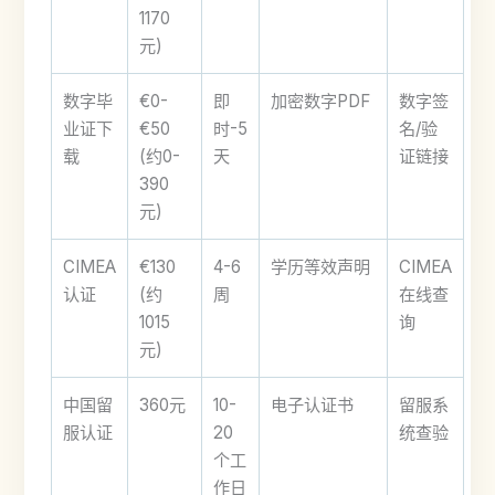
1170
元)
数字毕
€0-
即
加密数字PDF
数字签
业证下
€50
时-5
名/验
载
(约0-
天
证链接
390
元)
CIMEA
€130
4-6
学历等效声明
CIMEA
认证
(约
周
在线查
1015
询
元)
中国留
360元
10-
电子认证书
留服系
服认证
20
统查验
个工
作日