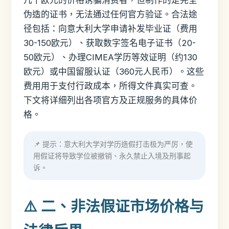
伪造的证书，无法通过任何官方验证。合法途
径包括：向意大利大学申请补发毕业证（费用
30-150欧元）、获取数字签名电子证书（20-
50欧元）、办理CIMEA学历等效证明（约130
欧元）或中国留服认证（360元人民币）。这些
费用用于支付行政成本，所得文件真实可查。
下文将详细列出各项官方及正规服务的具体价
格。
📌 提示：意大利大学对学历造假打击极为严厉，使
用假证将导致学位被撤销、永久禁止入境及刑事起
诉。
⚠️ 二、非法假证市场价格与