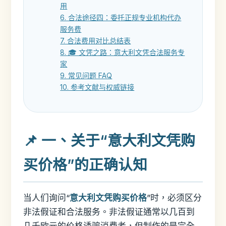
用
6. 合法途径四：委托正规专业机构代办
服务费
7. 合法费用对比总结表
8. 🎓 文凭之路：意大利文凭合法服务专
家
9. 常见问题 FAQ
10. 参考文献与权威链接
📌 一、关于“意大利文凭购
买价格”的正确认知
当人们询问“
意大利文凭购买价格
”时，必须区分
非法假证和合法服务。非法假证通常以几百到
几千欧元的价格诱骗消费者，但制作的是完全