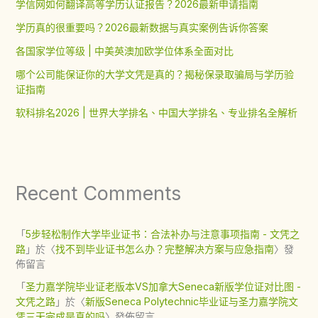
学信网如何翻译高等学历认证报告？2026最新申请指南
学历真的很重要吗？2026最新数据与真实案例告诉你答案
各国家学位等级 | 中美英澳加欧学位体系全面对比
哪个公司能保证你的大学文凭是真的？揭秘保录取骗局与学历验
证指南
软科排名2026 | 世界大学排名、中国大学排名、专业排名全解析
Recent Comments
「
5步轻松制作大学毕业证书：合法补办与注意事项指南 - 文凭之
路
」於〈
找不到毕业证书怎么办？完整解决方案与应急指南
〉發
佈留言
「
圣力嘉学院毕业证老版本VS加拿大Seneca新版学位证对比图 -
文凭之路
」於〈
新版Seneca Polytechnic毕业证与圣力嘉学院文
凭三天完成是真的吗
〉發佈留言