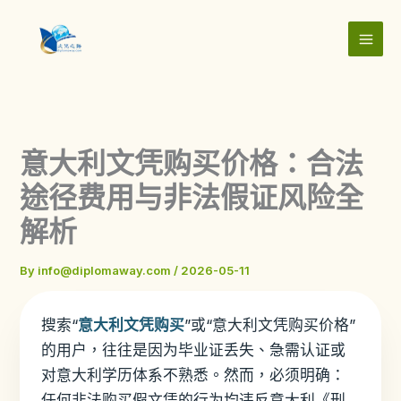
Skip
to
content
意大利文凭购买价格：合法
途径费用与非法假证风险全
解析
By
info@diplomaway.com
/
2026-05-11
搜索“
意大利文凭购买
”或“意大利文凭购买价格”
的用户，往往是因为毕业证丢失、急需认证或
对意大利学历体系不熟悉。然而，必须明确：
任何非法购买假文凭的行为均违反意大利《刑