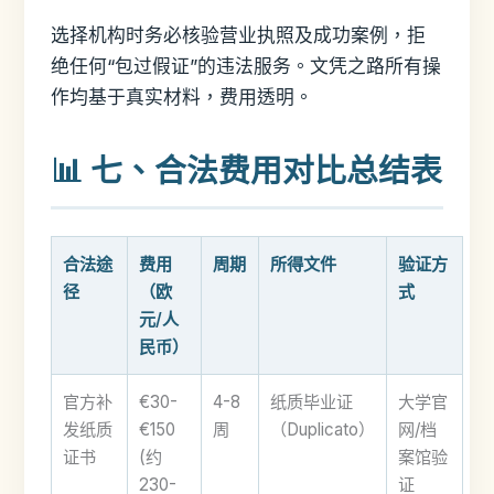
选择机构时务必核验营业执照及成功案例，拒
绝任何“包过假证”的违法服务。文凭之路所有操
作均基于真实材料，费用透明。
📊 七、合法费用对比总结表
合法途
费用
周期
所得文件
验证方
径
（欧
式
元/人
民币）
官方补
€30-
4-8
纸质毕业证
大学官
发纸质
€150
周
（Duplicato）
网/档
证书
(约
案馆验
230-
证