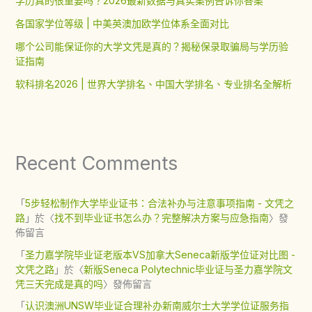
学历真的很重要吗？2026最新数据与真实案例告诉你答案
各国家学位等级 | 中美英澳加欧学位体系全面对比
哪个公司能保证你的大学文凭是真的？揭秘保录取骗局与学历验
证指南
软科排名2026 | 世界大学排名、中国大学排名、专业排名全解析
Recent Comments
「
5步轻松制作大学毕业证书：合法补办与注意事项指南 - 文凭之
路
」於〈
找不到毕业证书怎么办？完整解决方案与应急指南
〉發
佈留言
「
圣力嘉学院毕业证老版本VS加拿大Seneca新版学位证对比图 -
文凭之路
」於〈
新版Seneca Polytechnic毕业证与圣力嘉学院文
凭三天完成是真的吗
〉發佈留言
「
认识澳洲UNSW毕业证合理补办新南威尔士大学学位证服务指