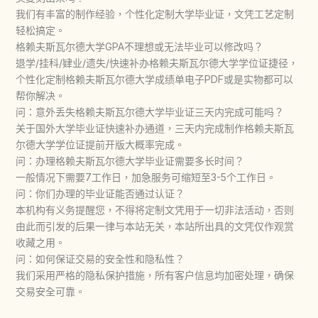
我们有丰富的制作经验，个性化定制大学毕业证，文凭工艺定制
轻松搞定。
格赖夫斯瓦尔德大学GPA不理想或无法毕业可以修改吗？
退学/挂科/肄业/遗失/快速补办格赖夫斯瓦尔德大学学位证捷径，
个性化定制格赖夫斯瓦尔德大学成绩单电子PDF或是实物都可以
帮你解决。
问：意外丢失格赖夫斯瓦尔德大学毕业证三天内完成可能吗？
关于国外大学毕业证快速补办通道，三天内完成制作格赖夫斯瓦
尔德大学学位证提前开版大概率完成。
问：办理格赖夫斯瓦尔德大学毕业证需要多长时间？
一般情况下需要7工作日，加急服务可缩短至3-5个工作日。
问：你们办理的毕业证能否通过认证？
本机构有义务提醒您，不得将定制文凭用于一切非法活动，否则
由此而引发的后果一律与本站无关，本站所出具的文凭仅作观赏
收藏之用。
问：如何保证交易的安全性和隐私性？
我们采用严格的隐私保护措施，所有客户信息均加密处理，确保
交易安全可靠。