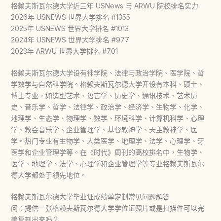
格赖夫斯瓦尔德大学近三年 USNews 与 ARWU 院校排名实力
2026年 USNEWS 世界大学排名 #1355
2025年 USNEWS 世界大学排名 #1013
2024年 USNEWS 世界大学排名 #977
2023年 ARWU 世界大学排名 #701
格赖夫斯瓦尔德大学设有神学院、法律与政治学院、医学院、哲
学数学与自然科学院。格赖夫斯瓦尔德大学开设有本科、硕士、
博士专业，如造型艺术、语言学、历史学、通讯技术、艺术历
史、音乐学、哲学、法律学、政治学、经济学、生物学、化学、
地理学、生态学、物理学、数学、环境科学、计算机科学、心理
学、教会音乐学、企业管理学、基督教神学、天主教神学、医
学。热门专业有生物学、人类医学、地理学、法学、心理学、牙
医学和企业管理学等。在《时代》周刊的高校排名中，生物学、
医学、地理学、法学、心理学和企业管理学等专业格赖夫斯瓦尔
德大学都处于领先地位。
格赖夫斯瓦尔德大学毕业证成绩单定制常见问题解答
问：提供一张格赖夫斯瓦尔德大学学位证照片或是扫描件可以完
美复刻出来吗？