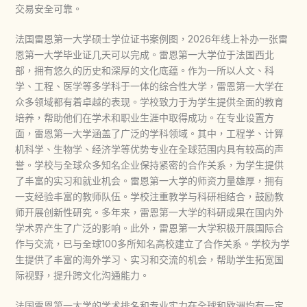
交易安全可靠。
法国雷恩第一大学硕士学位证书案例图，2026年线上补办一张雷
恩第一大学毕业证几天可以完成。雷恩第一大学位于法国西北
部，拥有悠久的历史和深厚的文化底蕴。作为一所以人文、科
学、工程、医学等多学科于一体的综合性大学，雷恩第一大学在
众多领域都有着卓越的表现。学校致力于为学生提供全面的教育
培养，帮助他们在学术和职业生涯中取得成功。在专业设置方
面，雷恩第一大学涵盖了广泛的学科领域。其中，工程学、计算
机科学、生物学、经济学等优势专业在全球范围内具有较高的声
誉。学校与全球众多知名企业保持紧密的合作关系，为学生提供
了丰富的实习和就业机会。雷恩第一大学的师资力量雄厚，拥有
一支经验丰富的教师队伍。学校注重教学与科研相结合，鼓励教
师开展创新性研究。多年来，雷恩第一大学的科研成果在国内外
学术界产生了广泛的影响。此外，雷恩第一大学积极开展国际合
作与交流，已与全球100多所知名高校建立了合作关系。学校为学
生提供了丰富的海外学习、实习和交流的机会，帮助学生拓宽国
际视野，提升跨文化沟通能力。
法国雷恩第一大学的学术排名和专业实力在全球和欧洲均有一定