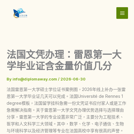
Skip
to
content
法国文凭办理：雷恩第一大
学毕业证含金量价值几分
By
info@diplomaway.com
/
2026-06-30
法国雷恩第一大学硕士学位证书案例图，2026年线上补办一张雷
恩第一大学毕业证几天可以完成。法国Université de Rennes 1
degree模板，法国留学挂科急需一份文凭证书应付家人或是工作
急需解决指南。关于雷恩第一大学文凭办理优势选择与选择理由
分享。雷恩第一大学的专业设置非常广泛，主要分为工程技术、
医学和人文科学三大领域。其中，数学、化学、电子通信、生物
与环境科学以及经济管理等专业在法国高校中享有很高的声誉。