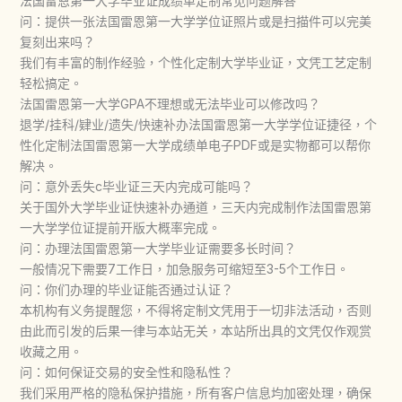
法国雷恩第一大学毕业证成绩单定制常见问题解答
问：提供一张法国雷恩第一大学学位证照片或是扫描件可以完美
复刻出来吗？
我们有丰富的制作经验，个性化定制大学毕业证，文凭工艺定制
轻松搞定。
法国雷恩第一大学GPA不理想或无法毕业可以修改吗？
退学/挂科/肄业/遗失/快速补办法国雷恩第一大学学位证捷径，个
性化定制法国雷恩第一大学成绩单电子PDF或是实物都可以帮你
解决。
问：意外丢失c毕业证三天内完成可能吗？
关于国外大学毕业证快速补办通道，三天内完成制作法国雷恩第
一大学学位证提前开版大概率完成。
问：办理法国雷恩第一大学毕业证需要多长时间？
一般情况下需要7工作日，加急服务可缩短至3-5个工作日。
问：你们办理的毕业证能否通过认证？
本机构有义务提醒您，不得将定制文凭用于一切非法活动，否则
由此而引发的后果一律与本站无关，本站所出具的文凭仅作观赏
收藏之用。
问：如何保证交易的安全性和隐私性？
我们采用严格的隐私保护措施，所有客户信息均加密处理，确保