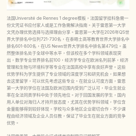
法国Université de Rennes 1 degree模板，法国留学挂科急需一
份文凭证书应付家人或是工作急需解决指南。关于雷恩第一大学
文凭办理优势选择与选择理由分享。雷恩第一大学在2026年QS世
界大学排名中位列721-730名，在泰晤士高等教育世界大学排名中
排名601-800名，在US News世界大学排名中排名第479位。虽
然整体排名处于全球中等水平，但该校在多个学科领域表现突
出，数学专业世界排名前100，经济学专业在欧洲名列前茅，经济
管理和生物与环境科学等专业在法国高校中享有良好声誉。这些
优势学科为学生提供了专业领域的深度学习和研究机会，如果想
去这里留学，可以优先考虑这些专业。在就业认可度方面，雷恩
第一大学的学位在法国及欧洲范围内受到广泛认可，毕业生就业
率在全法同类学科中处于领先地位。对于回国发展的学生，国内
用人单位对海归人才持开放态度，尤其在优势学科领域，学位含
金量能够得到较好体现。学校与众多地区企业密切合作，不少课
程由经济领域及企业人员任教，保证了毕业生在就业方面的竞争
优势。