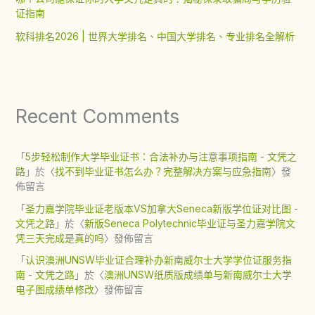
证指南
软科排名2026 | 世界大学排名、中国大学排名、专业排名全解析
Recent Comments
「
5步轻松制作大学毕业证书：合法补办与注意事项指南 - 文凭之
路
」於〈
找不到毕业证书怎么办？完整解决方案与应急指南
〉發
佈留言
「
圣力嘉学院毕业证老版本VS加拿大Seneca新版学位证对比图 -
文凭之路
」於〈
新版Seneca Polytechnic毕业证与圣力嘉学院文
凭三天完成是真的吗
〉發佈留言
「
认识澳洲UNSW毕业证合理补办新南威尔士大学学位证服务指
南 - 文凭之路
」於〈
澳洲UNSW纸质版成绩单与新南威尔士大学
电子图成绩单修改
〉發佈留言