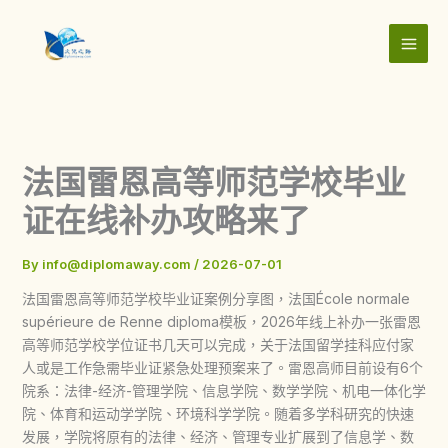
Skip
to
content
法国雷恩高等师范学校毕业
证在线补办攻略来了
By
info@diplomaway.com
/
2026-07-01
法国雷恩高等师范学校毕业证案例分享图，法国École normale
supérieure de Renne diploma模板，2026年线上补办一张雷恩
高等师范学校学位证书几天可以完成，关于法国留学挂科应付家
人或是工作急需毕业证紧急处理预案来了。雷恩高师目前设有6个
院系：法律-经济-管理学院、信息学院、数学学院、机电一体化学
院、体育和运动学学院、环境科学学院。随着多学科研究的快速
发展，学院将原有的法律、经济、管理专业扩展到了信息学、数