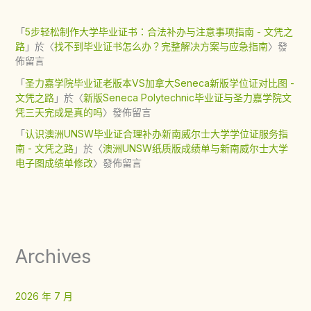
「
5步轻松制作大学毕业证书：合法补办与注意事项指南 - 文凭之
路
」於〈
找不到毕业证书怎么办？完整解决方案与应急指南
〉發
佈留言
「
圣力嘉学院毕业证老版本VS加拿大Seneca新版学位证对比图 -
文凭之路
」於〈
新版Seneca Polytechnic毕业证与圣力嘉学院文
凭三天完成是真的吗
〉發佈留言
「
认识澳洲UNSW毕业证合理补办新南威尔士大学学位证服务指
南 - 文凭之路
」於〈
澳洲UNSW纸质版成绩单与新南威尔士大学
电子图成绩单修改
〉發佈留言
Archives
2026 年 7 月