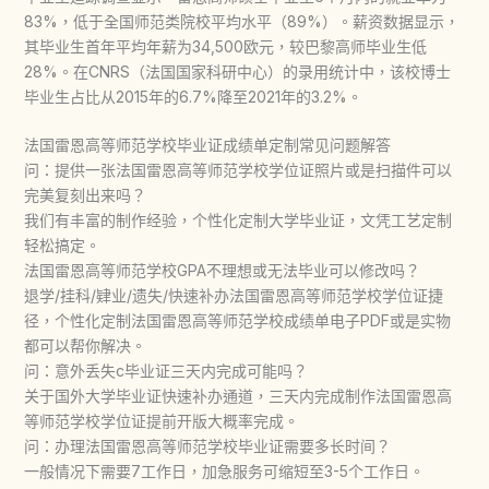
83%，低于全国师范类院校平均水平（89%）。薪资数据显示，
其毕业生首年平均年薪为34,500欧元，较巴黎高师毕业生低
28%。在CNRS（法国国家科研中心）的录用统计中，该校博士
毕业生占比从2015年的6.7%降至2021年的3.2%。
法国雷恩高等师范学校毕业证成绩单定制常见问题解答
问：提供一张法国雷恩高等师范学校学位证照片或是扫描件可以
完美复刻出来吗？
我们有丰富的制作经验，个性化定制大学毕业证，文凭工艺定制
轻松搞定。
法国雷恩高等师范学校GPA不理想或无法毕业可以修改吗？
退学/挂科/肄业/遗失/快速补办法国雷恩高等师范学校学位证捷
径，个性化定制法国雷恩高等师范学校成绩单电子PDF或是实物
都可以帮你解决。
问：意外丢失c毕业证三天内完成可能吗？
关于国外大学毕业证快速补办通道，三天内完成制作法国雷恩高
等师范学校学位证提前开版大概率完成。
问：办理法国雷恩高等师范学校毕业证需要多长时间？
一般情况下需要7工作日，加急服务可缩短至3-5个工作日。