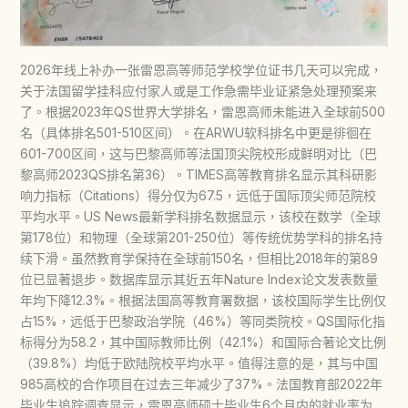
2026年线上补办一张雷恩高等师范学校学位证书几天可以完成，
关于法国留学挂科应付家人或是工作急需毕业证紧急处理预案来
了。根据2023年QS世界大学排名，雷恩高师未能进入全球前500
名（具体排名501-510区间）。在ARWU软科排名中更是徘徊在
601-700区间，这与巴黎高师等法国顶尖院校形成鲜明对比（巴
黎高师2023QS排名第36）。TIMES高等教育排名显示其科研影
响力指标（Citations）得分仅为67.5，远低于国际顶尖师范院校
平均水平。US News最新学科排名数据显示，该校在数学（全球
第178位）和物理（全球第201-250位）等传统优势学科的排名持
续下滑。虽然教育学保持在全球前150名，但相比2018年的第89
位已显著退步。数据库显示其近五年Nature Index论文发表数量
年均下降12.3%。根据法国高等教育署数据，该校国际学生比例仅
占15%，远低于巴黎政治学院（46%）等同类院校。QS国际化指
标得分为58.2，其中国际教师比例（42.1%）和国际合著论文比例
（39.8%）均低于欧陆院校平均水平。值得注意的是，其与中国
985高校的合作项目在过去三年减少了37%。法国教育部2022年
毕业生追踪调查显示，雷恩高师硕士毕业生6个月内的就业率为