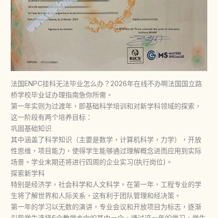
法国ENPC挂科无法毕业怎么办？2026年在线不办啊法国国立路
桥学校毕业证办理指南急你所需。
第一年实则为过渡年，即基础科学培训和对新学科领域的探索，
这一阶段有两个培养目标：
巩固基础知识
其中涵盖了科学知识（主要是数学，计算机科学，力学），开放
性思维，项目能力，使得学生能够通过理解概念进而应用到实际
场景。学业末期还将进行四周的企业实习(执行岗位)。
探索新学科
特别是经济学，社会科学和人文科学。在第一年，工程专业的学
生将了解世界和人际关系，这有利于团队管理和经决策。
第一年的学习以无数的演讲，专业会议和开放项目为标志，逐渐
引导学生选择6个教学方向的其中一个。通过这一年的学习，学生