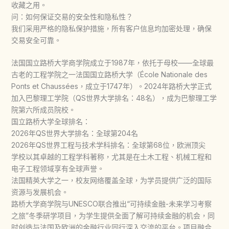
收藏之用。
问：如何保证交易的安全性和隐私性？
我们采用严格的隐私保护措施，所有客户信息均加密处理，确保
交易安全可靠。
法国国立路桥大学商学院成立于1987年，依托于母校——全球最
古老的工程学院之一法国国立路桥大学（École Nationale des
Ponts et Chaussées，成立于1747年）。2024年路桥大学正式
加入巴黎理工学院（QS世界大学排名：48名），成为巴黎理工学
院第六所成员院校。
国立路桥大学全球排名：
2026年QS世界大学排名：全球第204名
2026年QS世界工程与技术学科排名：全球第68位，欧洲顶尖
学校以其卓越的工程学科著称，尤其是在土木工程、机械工程和
电子工程领域享有全球声誉。
法国精英大学之一，校友网络覆盖全球，为学员提供广泛的国际
资源与发展机会。
路桥大学商学院与UNESCO联合推出“可持续金融-未来学习考察
之旅”冬季研学项目，为学生提供全面了解可持续金融的机会，同
时创造与法国及欧洲的金融行业同行深入交流的平台。项目融合