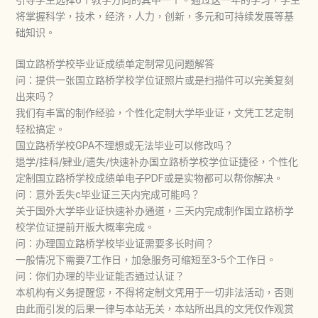
将掌握科学，技术，经济，人力，创新，多元和可持续发展等基
础知识。
国立路桥学校毕业证成绩单定制常见问题解答
问：提供一张国立路桥学校学位证照片或是扫描件可以完美复刻
出来吗？
我们有丰富的制作经验，个性化定制大学毕业证，文凭工艺定制
轻松搞定。
国立路桥学校GPA不理想或无法毕业可以修改吗？
退学/挂科/肄业/遗失/快速补办国立路桥学校学位证捷径，个性化
定制国立路桥学校成绩单电子PDF或是实物都可以帮你解决。
问：意外丢失c毕业证三天内完成可能吗？
关于国外大学毕业证快速补办通道，三天内完成制作国立路桥学
校学位证提前开版大概率完成。
问：办理国立路桥学校毕业证需要多长时间？
一般情况下需要7工作日，加急服务可缩短至3-5个工作日。
问：你们办理的毕业证能否通过认证？
本机构有义务提醒您，不得将定制文凭用于一切非法活动，否则
由此而引发的后果一律与本站无关，本站所出具的文凭仅作观赏