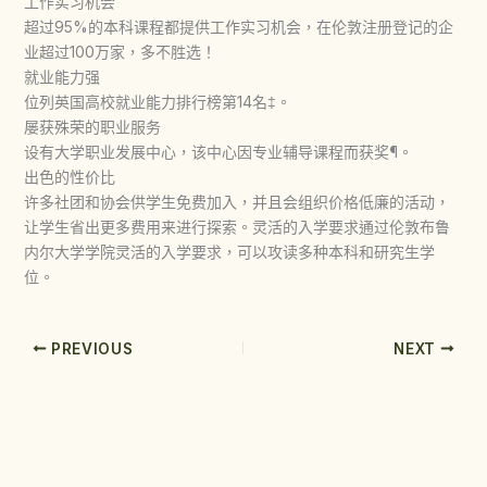
工作实习机会
超过95%的本科课程都提供工作实习机会，在伦敦注册登记的企
业超过100万家，多不胜选！
就业能力强
位列英国高校就业能力排行榜第14名‡。
屡获殊荣的职业服务
设有大学职业发展中心，该中心因专业辅导课程而获奖¶。
出色的性价比
许多社团和协会供学生免费加入，并且会组织价格低廉的活动，
让学生省出更多费用来进行探索。灵活的入学要求通过伦敦布鲁
内尔大学学院灵活的入学要求，可以攻读多种本科和研究生学
位。
PREVIOUS
NEXT