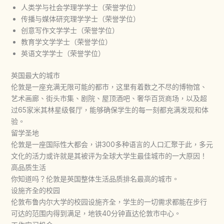
人类学与社会学理学学士（荣誉学位）
传播与媒体研究理学学士（荣誉学位）
创意写作文学学士（荣誉学位）
教育学文学学士（荣誉学位）
英语文学学士（荣誉学位）
英国最大的城市
伦敦是一座充满无限可能的都市，这里有着数之不尽的博物馆、
艺术画廊、街头市集、剧院、屋顶酒吧、奢华百货商场，以及超
过65家米其林星级餐厅，能够确保学生的每一刻都充满发现和体
验。
留学圣地
伦敦是一座国际性大都会，讲300多种语言的人口汇聚于此，多元
文化的活力或许就是其被评为全球大学生最佳城市的一大原因！
高品质生活
你知道吗？伦敦是英国整体生活品质排名最高的城市。
设施齐全的校园
伦敦布鲁内尔大学的校园设施齐全，学生的一切需求都能在步行
可达的范围内得到满足，地铁40分钟直达伦敦市中心。