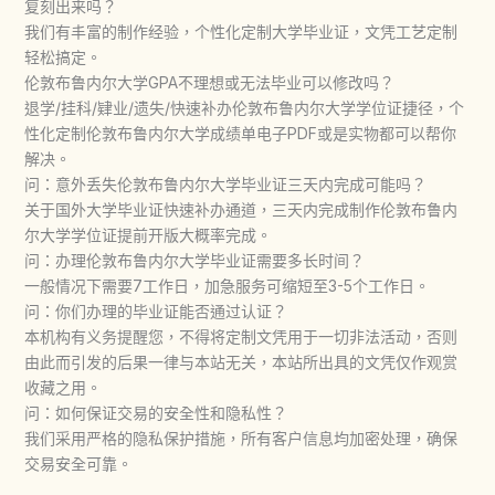
复刻出来吗？
我们有丰富的制作经验，个性化定制大学毕业证，文凭工艺定制
轻松搞定。
伦敦布鲁内尔大学GPA不理想或无法毕业可以修改吗？
退学/挂科/肄业/遗失/快速补办伦敦布鲁内尔大学学位证捷径，个
性化定制伦敦布鲁内尔大学成绩单电子PDF或是实物都可以帮你
解决。
问：意外丢失伦敦布鲁内尔大学毕业证三天内完成可能吗？
关于国外大学毕业证快速补办通道，三天内完成制作伦敦布鲁内
尔大学学位证提前开版大概率完成。
问：办理伦敦布鲁内尔大学毕业证需要多长时间？
一般情况下需要7工作日，加急服务可缩短至3-5个工作日。
问：你们办理的毕业证能否通过认证？
本机构有义务提醒您，不得将定制文凭用于一切非法活动，否则
由此而引发的后果一律与本站无关，本站所出具的文凭仅作观赏
收藏之用。
问：如何保证交易的安全性和隐私性？
我们采用严格的隐私保护措施，所有客户信息均加密处理，确保
交易安全可靠。