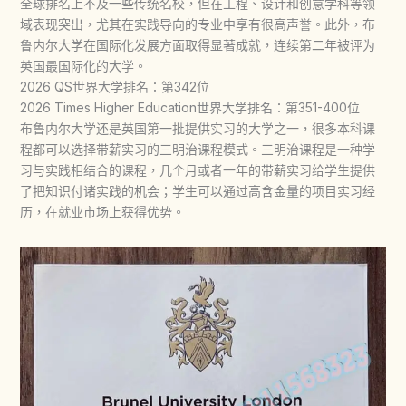
全球排名上不及一些传统名校，但在工程、设计和创意学科等领
域表现突出，尤其在实践导向的专业中享有很高声誉。此外，布
鲁内尔大学在国际化发展方面取得显著成就，连续第二年被评为
英国最国际化的大学。
2026 QS世界大学排名：第342位
2026 Times Higher Education世界大学排名：第351-400位
布鲁内尔大学还是英国第一批提供实习的大学之一，很多本科课
程都可以选择带薪实习的三明治课程模式。三明治课程是一种学
习与实践相结合的课程，几个月或者一年的带薪实习给学生提供
了把知识付诸实践的机会；学生可以通过高含金量的项目实习经
历，在就业市场上获得优势。