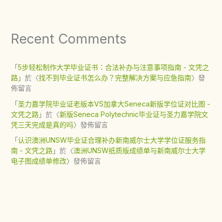
Recent Comments
「
5步轻松制作大学毕业证书：合法补办与注意事项指南 - 文凭之
路
」於〈
找不到毕业证书怎么办？完整解决方案与应急指南
〉發
佈留言
「
圣力嘉学院毕业证老版本VS加拿大Seneca新版学位证对比图 -
文凭之路
」於〈
新版Seneca Polytechnic毕业证与圣力嘉学院文
凭三天完成是真的吗
〉發佈留言
「
认识澳洲UNSW毕业证合理补办新南威尔士大学学位证服务指
南 - 文凭之路
」於〈
澳洲UNSW纸质版成绩单与新南威尔士大学
电子图成绩单修改
〉發佈留言