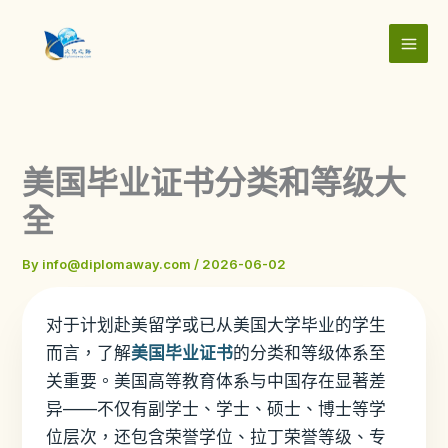
Skip
to
content
美国毕业证书分类和等级大
全
By
info@diplomaway.com
/
2026-06-02
对于计划赴美留学或已从美国大学毕业的学生
而言，了解
美国毕业证书
的分类和等级体系至
关重要。美国高等教育体系与中国存在显著差
异——不仅有副学士、学士、硕士、博士等学
位层次，还包含荣誉学位、拉丁荣誉等级、专