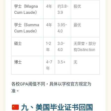
学士（Magna
4年
约3.8-
极优
Cum Laude）
3.9
学士（Summa
4年
3.95-
最优
Cum Laude）
4.0
硕士
1-2
3.0-
无荣誉，部分
年
4.0
有Distinction
博士
4-7
3.5+
无
年
各校GPA阈值不同，具体以学校官方规定为
准。
九、美国毕业证书回国