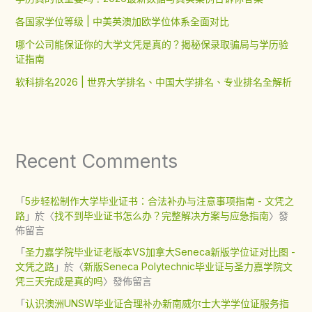
各国家学位等级 | 中美英澳加欧学位体系全面对比
哪个公司能保证你的大学文凭是真的？揭秘保录取骗局与学历验
证指南
软科排名2026 | 世界大学排名、中国大学排名、专业排名全解析
Recent Comments
「
5步轻松制作大学毕业证书：合法补办与注意事项指南 - 文凭之
路
」於〈
找不到毕业证书怎么办？完整解决方案与应急指南
〉發
佈留言
「
圣力嘉学院毕业证老版本VS加拿大Seneca新版学位证对比图 -
文凭之路
」於〈
新版Seneca Polytechnic毕业证与圣力嘉学院文
凭三天完成是真的吗
〉發佈留言
「
认识澳洲UNSW毕业证合理补办新南威尔士大学学位证服务指