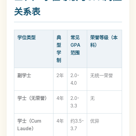
关系表
学位类型
典
常见
荣誉等级（本
型
GPA
科）
学
范围
制
副学士
2年
2.0-
无统一荣誉
4.0
学士（无荣誉）
4年
2.0-
无
3.3
学士（Cum
4年
约3.5-
优异
Laude）
3.7