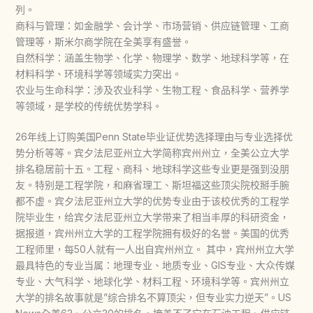
列。
商科与管理：如金融学、会计学、市场营销、供应链管理、工商
管理等，斯米尔商学院在全美享有盛誉。
自然科学：涵盖生物学、化学、物理学、数学、地球科学等，在
材料科学、环境科学等领域实力突出。
农业与生命科学：涉及农业科学、生物工程、食品科学、营养学
等领域，是学校的传统优势学科。
26年线上订购美国Penn State毕业证优势选择理由与专业选择优
势分析等等。宾夕法尼亚州立大学简称宾州州立，全美公立大学
排名稳居前十五。工程、商科、地球科学这些专业更是强到没朋
友。特别是工程学院，和麻省理工、斯坦福这些顶尖院校掰手腕
都不虚。宾夕法尼亚州立大学的优势专业由于该校优秀的工程学
院毕业生，给宾夕法尼亚州立大学带来了相当丰厚的科研资金，
据报道，宾州州立大学的工程学院拥有极好的名誉。美国的优秀
工程师里，每50人就有一人出自宾州州立。 其中，宾州州立大学
最具特色的专业当属：地理专业、地质专业、GIS专业、大众传媒
专业、大气科学、地球化学、材料工程、环境科学等。宾州州立
大学的排名故事就是”综合排名不算顶尖，但专业实力逆天”。US