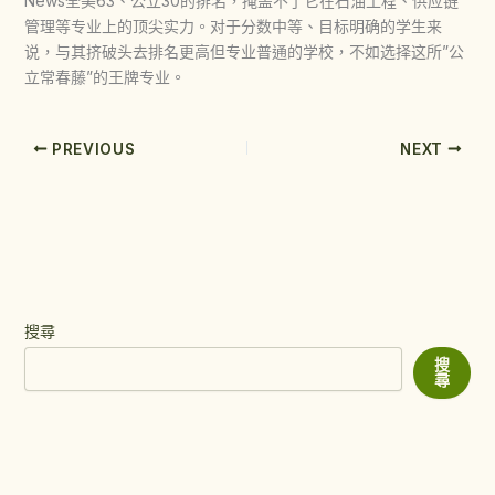
News全美63、公立30的排名，掩盖不了它在石油工程、供应链
管理等专业上的顶尖实力。对于分数中等、目标明确的学生来
说，与其挤破头去排名更高但专业普通的学校，不如选择这所”公
立常春藤”的王牌专业。
PREVIOUS
NEXT
搜尋
搜
尋