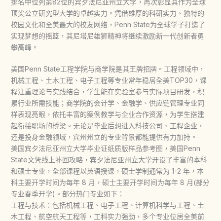
排名中位列第82位的宾夕法尼亚州立大学，再次彰显其作为全球
顶尖公立研究型大学的卓越实力。凭借雄厚的科研实力、独特的
校园文化和全美最大的校友网络，Penn State为全球学子打造了
实现梦想的摇篮，其尼塔尼雄狮精神将继续激励新一代创新者勇
攀高峰。
美国Penn State工程学院与商学院是其王牌招牌。工程领域中，
机械工程、土木工程、电子工程等专业常年稳居全美TOP30，课
程注重理论与实践结合，学生能在实验室参与实际项目研发，积
累行业所需技能；商学院的会计学、金融学、供应链管理专业同
样表现亮眼，依托丰富的案例教学与企业合作资源，为学生搭建
起衔接职场的桥梁。无论是毕业后想进入科技公司、工程企业，
还是投身金融领域，宾州州立的专业背景都能提供有力加持。
美国宾夕法尼亚州立大学毕业证纸质版样品参考图，美国Penn
State文凭线上补回攻略，宾夕法尼亚州立大学开设了丰富的本科
和硕士专业，全部课程以英语授课，硕士学制通常为 1-2 年，本
科主要开学时间为每年 8 月，硕士主要开学时间为每年 8 月(部分
专业春季开学)。部分热门专业如下：
工程与技术：包括机械工程、电子工程、计算机科学与工程、土
木工程、航空航天工程等，工科实力强劲，多个专业位居全美前