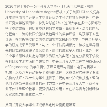
2026年线上补办一张兰开夏大学毕业证几天可以完成，英国
University of Lancashire degree模板。关于英国UCLan文凭办
理攻略指南与兰开夏大学毕业证优势学科选择推荐理由等。中央
兰开夏大学脱颖而出，位列全球前7%。这所大学在多个方面都取
得了卓越成就，包括其卓越的教学质量、高就业率、深厚的国际
化程度、一流的校园设施以及包容性的教学环境，均获得了五星
评级。在最近揭晓的英国卓越研究框架REF评估中，中央兰开夏大
学的研究成果备受瞩目。与上一个评估周期相比，该校在世界领
先的研究领域取得了显著增长，翻倍的成就令人瞩目。此外，有
19个学术领域被认定为国际优秀研究的典范，这充分展现了该校
在科研和学术方面的卓越实力。中央兰开夏大学工程学院(School
of Engineering)为学生提供了涵盖建筑与测量、电子与机器人、
机械，以及汽车运动等多个领域的课程，这些课程均获得了专业
机构的认证。科专业为学生提供了广泛的商业知识和技能，帮助
他们了解当今商业世界的运作方式。在中央兰开夏大学，商科专
业不仅注重理论教学，更强调实践应用，旨在培养具有创新精神
和实践能力的高素质人才。
英国兰开夏大学毕业证成绩单定制常见问题解答