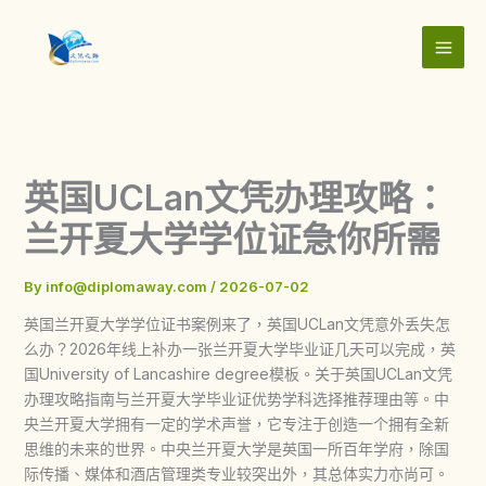
Skip
to
content
英国UCLan文凭办理攻略：
兰开夏大学学位证急你所需
By
info@diplomaway.com
/
2026-07-02
英国兰开夏大学学位证书案例来了，英国UCLan文凭意外丢失怎
么办？2026年线上补办一张兰开夏大学毕业证几天可以完成，英
国University of Lancashire degree模板。关于英国UCLan文凭
办理攻略指南与兰开夏大学毕业证优势学科选择推荐理由等。中
央兰开夏大学拥有一定的学术声誉，它专注于创造一个拥有全新
思维的未来的世界。中央兰开夏大学是英国一所百年学府，除国
际传播、媒体和酒店管理类专业较突出外，其总体实力亦尚可。