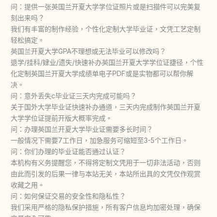
问：提供一张英国兰开夏大学学位证照片或是扫描件可以完美复
刻出来吗？
我们有丰富的制作经验，个性化定制大学毕业证，文凭工艺定制
轻松搞定。
英国兰开夏大学GPA不理想或无法毕业可以修改吗？
退学/挂科/肄业/遗失/快速补办英国兰开夏大学学位证捷径，个性
化定制英国兰开夏大学成绩单电子PDF或是实物都可以帮你解
决。
问：意外丢失c毕业证三天内完成可能吗？
关于国外大学毕业证快速补办通道，三天内完成制作英国兰开夏
大学学位证提前开版大概率完成。
问：办理英国兰开夏大学毕业证需要多长时间？
一般情况下需要7工作日，加急服务可缩短至3-5个工作日。
问：你们办理的毕业证能否通过认证？
本机构有义务提醒您，不得将定制文凭用于一切非法活动，否则
由此而引发的后果一律与本站无关，本站所出具的文凭仅作观赏
收藏之用。
问：如何保证交易的安全性和隐私性？
我们采用严格的隐私保护措施，所有客户信息均加密处理，确保