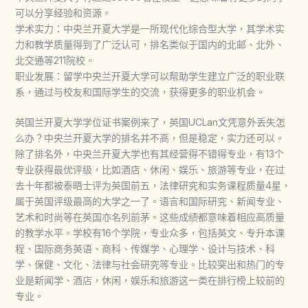
可以分享经验和资源。
学术实力：中央兰开夏大学是一所现代化综合型大学，其学术实
力和教学质量得到了广泛认可，排名类似于国内的北邮、北外、
北交通等211院校。
职业发展：留学中央兰开夏大学可以帮助学生建立广泛的职业联
系，通过与校友和国际学生的交流，获得更多的职业机会。
英国兰开夏大学学位证书案例来了，英国UCLan文凭意外丢失怎
么办？中央兰开夏大学的排名并不高，但是稳定，实力还可以。
除了排名外，中央兰开夏大学也有其经营得不错得专业，有13个
专业获得最优评级，比如酒店、休闲、娱乐、旅游等专业，在过
去十年都被泰晤士评为英国前五，法律研究和实务课程质量4星，
属于英国评级最高的大学之一了。语言和国际研究、新闻专业、
艺术和时尚等在英国亦名列前茅。这些成绩都意味着相应高质量
的教学水平。学校有16个学院，专业众多，包括英文、专升本课
程、国际商务英语、商科、传媒学、心理学、设计与技术、科
学、保健、文化、法律与社会研究等专业。比较突出和热门的专
业是新闻学、酒店，休闲，娱乐和旅游这一类在排行榜上较前的
专业。