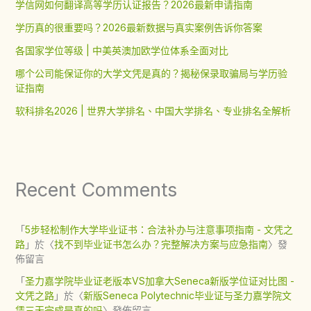
学信网如何翻译高等学历认证报告？2026最新申请指南
学历真的很重要吗？2026最新数据与真实案例告诉你答案
各国家学位等级 | 中美英澳加欧学位体系全面对比
哪个公司能保证你的大学文凭是真的？揭秘保录取骗局与学历验
证指南
软科排名2026 | 世界大学排名、中国大学排名、专业排名全解析
Recent Comments
「
5步轻松制作大学毕业证书：合法补办与注意事项指南 - 文凭之
路
」於〈
找不到毕业证书怎么办？完整解决方案与应急指南
〉發
佈留言
「
圣力嘉学院毕业证老版本VS加拿大Seneca新版学位证对比图 -
文凭之路
」於〈
新版Seneca Polytechnic毕业证与圣力嘉学院文
凭三天完成是真的吗
〉發佈留言