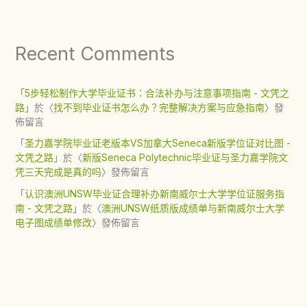
Recent Comments
「
5步轻松制作大学毕业证书：合法补办与注意事项指南 - 文凭之
路
」於〈
找不到毕业证书怎么办？完整解决方案与应急指南
〉發
佈留言
「
圣力嘉学院毕业证老版本VS加拿大Seneca新版学位证对比图 -
文凭之路
」於〈
新版Seneca Polytechnic毕业证与圣力嘉学院文
凭三天完成是真的吗
〉發佈留言
「
认识澳洲UNSW毕业证合理补办新南威尔士大学学位证服务指
南 - 文凭之路
」於〈
澳洲UNSW纸质版成绩单与新南威尔士大学
电子图成绩单修改
〉發佈留言