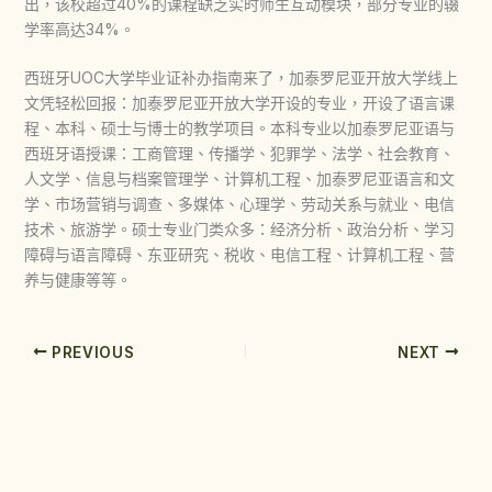
出，该校超过40%的课程缺乏实时师生互动模块，部分专业的辍
学率高达34%。
西班牙UOC大学毕业证补办指南来了，加泰罗尼亚开放大学线上
文凭轻松回报：加泰罗尼亚开放大学开设的专业，开设了语言课
程、本科、硕士与博士的教学项目。本科专业以加泰罗尼亚语与
西班牙语授课：工商管理、传播学、犯罪学、法学、社会教育、
人文学、信息与档案管理学、计算机工程、加泰罗尼亚语言和文
学、市场营销与调查、多媒体、心理学、劳动关系与就业、电信
技术、旅游学。硕士专业门类众多：经济分析、政治分析、学习
障碍与语言障碍、东亚研究、税收、电信工程、计算机工程、营
养与健康等等。
PREVIOUS
NEXT