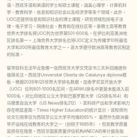
语、西班牙语和英语的学士和硕士课程，涵盖心理学、计算机科
学、教育科学、信息和知识社会以及经济学等多个领域。此外，
UOC还提供信息和知识社会的博士课程，研究领域包括电子法
律、电子学习、网络社会、教育和在线社区等。泰晤士高等教育
世界大学排名将UOC列为世界第501-600名，在伊比利亚美洲地
区排名第一。上海世界大学排名也将UOC定义为传播学10所最佳
大学和200所最佳教育大学之一。该大学遵守欧洲高等教育区制定
的标准。
留学挂科无法毕业急需一张西班牙大学文凭证书三天补回通道你
值得关注。西班牙Universitat Oberta de Catalunya diploma模
板，根据2026年QS世界大学排名数据，加泰罗尼亚开放大学
（UOC）位列801-1000名区间，在ARWU排名中更是未能进入前
1000名。对比同地区公立大学如巴塞罗那大学（QS排名164）和
马德里自治大学（US News排名212），其科研产出和学术影响力
存在明显差距。Times Higher Education的统计显示，该校师均
论文引用率仅为西班牙公立大学平均值的65%。 虽然作为欧洲最
早开设纯在线教育的大学之一（创校于1995年），但其教学质量
监控存在隐患。西班牙国家质量评估机构ANECA的审计报告指