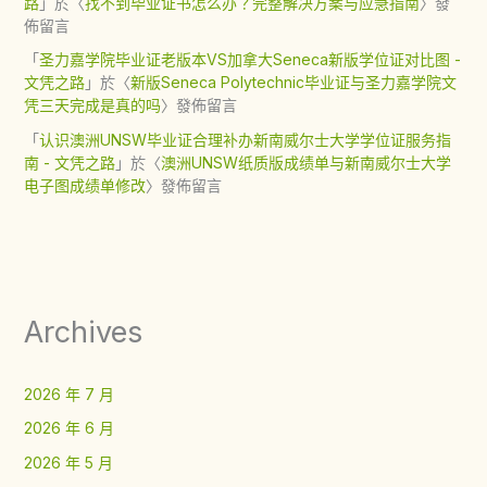
路
」於〈
找不到毕业证书怎么办？完整解决方案与应急指南
〉發
佈留言
「
圣力嘉学院毕业证老版本VS加拿大Seneca新版学位证对比图 -
文凭之路
」於〈
新版Seneca Polytechnic毕业证与圣力嘉学院文
凭三天完成是真的吗
〉發佈留言
「
认识澳洲UNSW毕业证合理补办新南威尔士大学学位证服务指
南 - 文凭之路
」於〈
澳洲UNSW纸质版成绩单与新南威尔士大学
电子图成绩单修改
〉發佈留言
Archives
2026 年 7 月
2026 年 6 月
2026 年 5 月