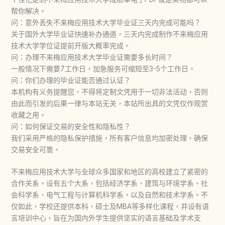
帮你解决。
问：意外丢失不来梅应用技术大学毕业证三天内完成可能吗？
关于国外大学毕业证快速补办通道，三天内完成制作不来梅应用
技术大学学位证提前开版大概率完成。
问：办理不来梅应用技术大学毕业证需要多长时间？
一般情况下需要7工作日，加急服务可缩短至3-5个工作日。
问：你们办理的毕业证能否通过认证？
本机构有义务提醒您，不得将定制文凭用于一切非法活动，否则
由此而引发的后果一律与本站无关，本站所出具的文凭仅作观赏
收藏之用。
问：如何保证交易的安全性和隐私性？
我们采用严格的隐私保护措施，所有客户信息均加密处理，确保
交易安全可靠。
不来梅应用技术大学与全球众多国家和地区的高校建立了紧密的
合作关系。设有五个大系，包括经济学系、建筑与环境学系、社
会科学系、电气工程与计算机科学系，以及自然和技术学系。不
仅如此，学校还提供本科、硕士及MBA等多样化课程，并设有语
言培训中心，旨在为国内外学生提供坚实的语言基础及学术支