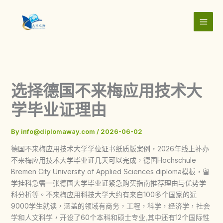
Skip
to
content
选择德国不来梅应用技术大
学毕业证理由
By
info@diplomaway.com
/
2026-06-02
德国不来梅应用技术大学学位证书纸质版案例，2026年线上补办
不来梅应用技术大学毕业证几天可以完成，德国Hochschule
Bremen City University of Applied Sciences diploma模板，留
学挂科急需一张德国大学毕业证紧急购买指南推荐理由与优势学
科分析等。不来梅应用科技大学大约有来自100多个国家的近
9000学生就读，涵盖的领域有商务，工程，科学，经济学，社会
学和人文科学，开设了60个本科和硕士专业,其中还有12个国际性