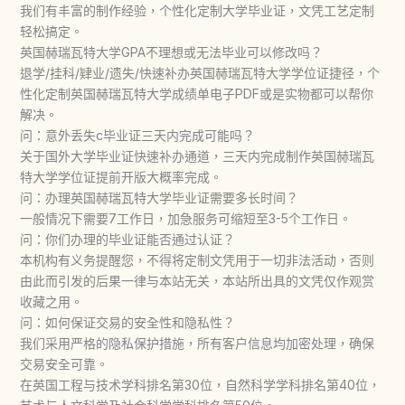
我们有丰富的制作经验，个性化定制大学毕业证，文凭工艺定制
轻松搞定。
英国赫瑞瓦特大学GPA不理想或无法毕业可以修改吗？
退学/挂科/肄业/遗失/快速补办英国赫瑞瓦特大学学位证捷径，个
性化定制英国赫瑞瓦特大学成绩单电子PDF或是实物都可以帮你
解决。
问：意外丢失c毕业证三天内完成可能吗？
关于国外大学毕业证快速补办通道，三天内完成制作英国赫瑞瓦
特大学学位证提前开版大概率完成。
问：办理英国赫瑞瓦特大学毕业证需要多长时间？
一般情况下需要7工作日，加急服务可缩短至3-5个工作日。
问：你们办理的毕业证能否通过认证？
本机构有义务提醒您，不得将定制文凭用于一切非法活动，否则
由此而引发的后果一律与本站无关，本站所出具的文凭仅作观赏
收藏之用。
问：如何保证交易的安全性和隐私性？
我们采用严格的隐私保护措施，所有客户信息均加密处理，确保
交易安全可靠。
在英国工程与技术学科排名第30位，自然科学学科排名第40位，