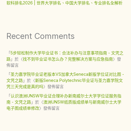
软科排名2026 | 世界大学排名、中国大学排名、专业排名全解析
Recent Comments
「
5步轻松制作大学毕业证书：合法补办与注意事项指南 - 文凭之
路
」於〈
找不到毕业证书怎么办？完整解决方案与应急指南
〉發
佈留言
「
圣力嘉学院毕业证老版本VS加拿大Seneca新版学位证对比图 -
文凭之路
」於〈
新版Seneca Polytechnic毕业证与圣力嘉学院文
凭三天完成是真的吗
〉發佈留言
「
认识澳洲UNSW毕业证合理补办新南威尔士大学学位证服务指
南 - 文凭之路
」於〈
澳洲UNSW纸质版成绩单与新南威尔士大学
电子图成绩单修改
〉發佈留言