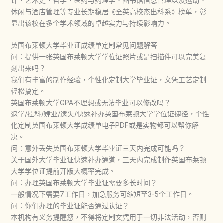
计、艺术史、哲学、医药与药理学、图书馆信息管理以及运动、
休闲与酒店管理等专业长期稳居《全英高校杰出科系》榜单，彰
显出该校在多个学术领域的卓越实力与持续影响力。
英国布莱顿大学毕业证成绩单定制常见问题解答
问：提供一张英国布莱顿大学学位证照片或是扫描件可以完美复
刻出来吗？
我们有丰富的制作经验，个性化定制大学毕业证，文凭工艺定制
轻松搞定。
英国布莱顿大学GPA不理想或无法毕业可以修改吗？
退学/挂科/肄业/遗失/快速补办英国布莱顿大学学位证捷径，个性
化定制英国布莱顿大学成绩单电子PDF或是实物都可以帮你解
决。
问：意外丢失英国布莱顿大学毕业证三天内完成可能吗？
关于国外大学毕业证快速补办通道，三天内完成制作英国布莱顿
大学学位证提前开版大概率完成。
问：办理英国布莱顿大学毕业证需要多长时间？
一般情况下需要7工作日，加急服务可缩短至3-5个工作日。
问：你们办理的毕业证能否通过认证？
本机构有义务提醒您，不得将定制文凭用于一切非法活动，否则