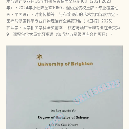
术与设计专业在QS学科排名曾稳居全球前100（2021-2023
年），2024年小幅降至101-150，但仍是该校王牌。专业覆盖动
画、平面设计、时尚传播等，与布莱顿市的艺术氛围深度绑定。
医疗与健康科学专业在物理治疗全英第3名（《卫报》2025）；
护理学、医学相关学科全英前30。旅游与酒店管理专业在全英第
9，课程包含大量实习资源（如当地五星级酒店合作项目）。