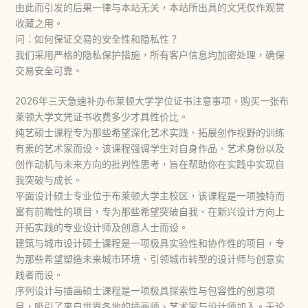
由此而引发的后果一律与本站无关，本站所出具的文凭仅作观赏
收藏之用。
问：如何保证交易的安全性和隐私性？
我们采用严格的隐私保护措施，所有客户信息均加密处理，确保
交易安全可靠。
2026年三天急速补办布莱顿大学学位证书注意事项，购买一张布
莱顿大学文凭证书收费多少才具性价比。
纯艺硕士课程专为那些希望深化艺术实践、拓展创作视野的训练
有素的艺术家而设。该课程强调学生对自身作品、艺术身份以及
创作动机与未来方向的批判性思考，旨在帮助你在实践中实现自
我突破与成长。
平面设计硕士专业位于布莱顿大学主校区，该课程是一项独特而
富有前瞻性的项目，专为那些希望突破自我、在新兴设计方向上
开拓实践的专业设计师及创意人士而设。
建筑与城市设计硕士课程是一项极具实验性和协作性的项目，专
为那些希望塑造未来城市环境、引领城市转型的设计师与创意实
践者而设。
序列设计与插画硕士课程是一项极具探索性与包容性的创意项
目，吸引了来自世界各地的插画师、艺术家与设计师加入。无论