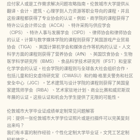
应付家人或是工作需求解决问题攻略指南。伦敦城市大学提供从
翻译、会计、建筑、心理学到人力资源等职业导向的课程，并且
这些课程都获得了专业协会的认证。例如，商学院的课程获得了
特许公认会计师公会（ACCA）、特许采购与供应学会
（CIPS）、特许人事与发展学会（CIPD）、律师协会和律师协会
的认证。计算与数字媒体学院的课程则获得了英国游戏产业贸易
协会（TIGA）、英国计算机学会和媒体合作等机构的认证。人文
科学方面的课程则获得了营养协会（AfN）、英国饮食协会、生物
医学科学研究所（IBMS）、食品科学技术研究所（IFST）和皇家
化学学会的认证。社会学院的课程则与全球各大社会组织合作，
包括儿童和妇女虐待研究室（CWASU）和约翰·格里夫警务和社区
安全中心（JGC）。艺术建筑与设计学院的课程则获得了英国皇
家建筑师学会（RIBA）、艺术家驻地计划、商业比赛和威尼斯双
年展的认证。这些认证和机会为学生提供了无限的可能性。
伦敦城市大学毕业证成绩单定制常见问题解答
问：提供一张伦敦城市大学学位证照片或是扫描件可以完美复刻
出来吗？
我们有丰富的制作经验，个性化定制大学毕业证，文凭工艺定制
轻松搞定。