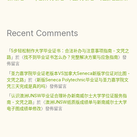
Recent Comments
「
5步轻松制作大学毕业证书：合法补办与注意事项指南 - 文凭之
路
」於〈
找不到毕业证书怎么办？完整解决方案与应急指南
〉發
佈留言
「
圣力嘉学院毕业证老版本VS加拿大Seneca新版学位证对比图 -
文凭之路
」於〈
新版Seneca Polytechnic毕业证与圣力嘉学院文
凭三天完成是真的吗
〉發佈留言
「
认识澳洲UNSW毕业证合理补办新南威尔士大学学位证服务指
南 - 文凭之路
」於〈
澳洲UNSW纸质版成绩单与新南威尔士大学
电子图成绩单修改
〉發佈留言