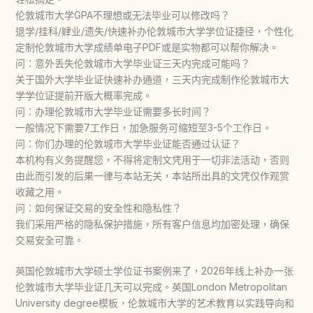
伦敦城市大学GPA不理想或无法毕业可以修改吗？
退学/挂科/肄业/遗失/快速补办伦敦城市大学学位证捷径，个性化
定制伦敦城市大学成绩单电子PDF或是实物都可以帮你解决。
问：意外丢失伦敦城市大学毕业证三天内完成可能吗？
关于国外大学毕业证快速补办通道，三天内完成制作伦敦城市大
学学位证提前开版大概率完成。
问：办理伦敦城市大学毕业证需要多长时间？
一般情况下需要7工作日，加急服务可缩短至3-5个工作日。
问：你们办理的伦敦城市大学毕业证能否通过认证？
本机构有义务提醒您，不得将定制文凭用于一切非法活动，否则
由此而引发的后果一律与本站无关，本站所出具的文凭仅作观赏
收藏之用。
问：如何保证交易的安全性和隐私性？
我们采用严格的隐私保护措施，所有客户信息均加密处理，确保
交易安全可靠。
英国伦敦城市大学硕士学位证书案例来了，2026年线上补办一张
伦敦城市大学毕业证几天可以完成。英国London Metropolitan
University degree模板，伦敦城市大学的艺术教育以实践导向和