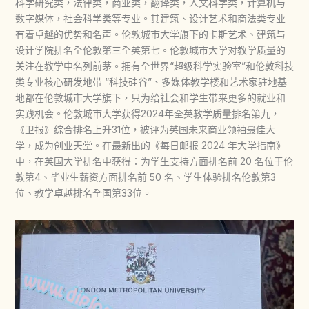
科学研究类，法律类，商业类，翻译类，人文科学类，计算机与
数字媒体，社会科学类等专业。其建筑、设计艺术和商法类专业
有着卓越的优势和名声。伦敦城市大学旗下的卡斯艺术、建筑与
设计学院排名全伦敦第三全英第七。伦敦城市大学对教学质量的
关注在教学中名列前茅。拥有全世界“超级科学实验室”和伦敦科技
类专业核心研发地带 “科技硅谷”、多媒体教学楼和艺术家驻地基
地都在伦敦城市大学旗下，只为给社会和学生带来更多的就业和
实践机会。伦敦城市大学获得2024年全英教学质量排名第九，
《卫报》综合排名上升31位，被评为英国未来商业领袖最佳大
学，成为创业天堂。在最新出的《每日邮报 2024 年大学指南》
中，在英国大学排名中获得：为学生支持方面排名前 20 名位于伦
敦第4、毕业生薪资方面排名前 50 名、学生体验排名伦敦第3
位、教学卓越排名全国第33位。