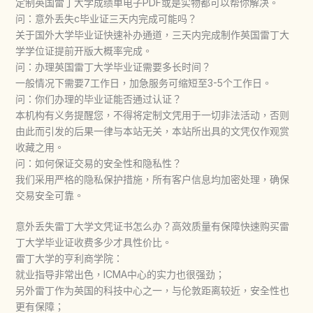
定制英国雷丁大学成绩单电子PDF或是实物都可以帮你解决。
问：意外丢失c毕业证三天内完成可能吗？
关于国外大学毕业证快速补办通道，三天内完成制作英国雷丁大
学学位证提前开版大概率完成。
问：办理英国雷丁大学毕业证需要多长时间？
一般情况下需要7工作日，加急服务可缩短至3-5个工作日。
问：你们办理的毕业证能否通过认证？
本机构有义务提醒您，不得将定制文凭用于一切非法活动，否则
由此而引发的后果一律与本站无关，本站所出具的文凭仅作观赏
收藏之用。
问：如何保证交易的安全性和隐私性？
我们采用严格的隐私保护措施，所有客户信息均加密处理，确保
交易安全可靠。
意外丢失雷丁大学文凭证书怎么办？高效质量有保障快速购买雷
丁大学毕业证收费多少才具性价比。
雷丁大学的亨利商学院：
就业指导非常出色，ICMA中心的实力也很强劲；
另外雷丁作为英国的科技中心之一，与伦敦距离较近，安全性也
更有保障；