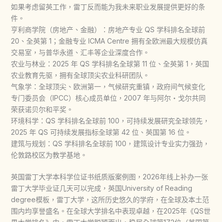
如果考虑留英工作，雷丁反而能为我未来职业发展提供更好的条
件。
亨利商学院（房地产、金融）：房地产专业 QS 学科排名全球前
20、全英第 1；金融专业 ICMA Centre 拥有全欧洲最大规模仿真
交易室，与普华永道、汇丰等企业深度合作。
农业与林业：2025 年 QS 学科排名全球第 11 位、全英第 1，英国
农业教育先驱，拥有全球顶尖农业科研团队。
气象学：全球顶尖、欧洲第一，气候研究重镇，政府间气候变化
专门委员会（IPCC）核心成员单位，2007 年与阿尔・戈尔共同
荣获诺贝尔和平奖。
环境科学：QS 学科排名全球前 100，可持续发展研究全球领先，
2025 年 QS 可持续发展指标全球第 42 位、英国第 16 位。
建筑与规划：QS 学科排名全球前 100，建筑设计专业实力强劲，
伦敦路校区为教学基地。
英国雷丁大学本科学位证书纸质版案例图，2026年线上补办一张
雷丁大学毕业证几天可以完成，英国University of Reading
degree模板，雷丁大学，这所历史悠久的学府，在全球及本土范
围内均享誉盛名。在全球大学排名中表现卓越，在2025年《QS世