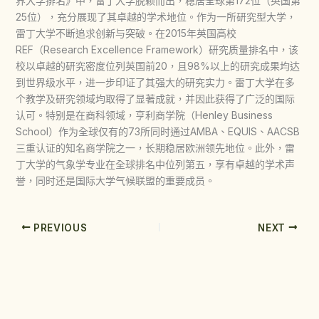
界大学排名》中，雷丁大学脱颖而出，稳居全球第172位（英国第
25位），充分展现了其卓越的学术地位。作为一所研究型大学，
雷丁大学不断追求创新与突破。在2015年英国高校
REF（Research Excellence Framework）研究质量排名中，该
校以卓越的研究密度位列英国前20，且98%以上的研究成果均达
到世界级水平，进一步印证了其强大的研究实力。雷丁大学在多
个教学及研究领域均取得了显著成就，并因此获得了广泛的国际
认可。特别是在商科领域，亨利商学院（Henley Business
School）作为全球仅有的73所同时通过AMBA、EQUIS、AACSB
三重认证的知名商学院之一，长期稳居欧洲领先地位。此外，雷
丁大学的气象学专业在全球排名中位列第五，享有卓越的学术声
誉，同时还是国际大学气候联盟的重要成员。
PREVIOUS
NEXT