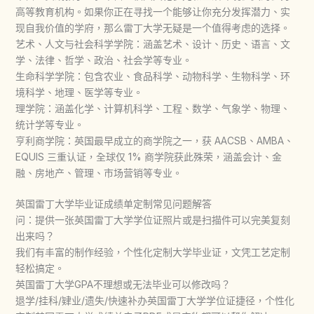
高等教育机构。如果你正在寻找一个能够让你充分发挥潜力、实
现自我价值的学府，那么雷丁大学无疑是一个值得考虑的选择。
艺术、人文与社会科学学院：涵盖艺术、设计、历史、语言、文
学、法律、哲学、政治、社会学等专业。
生命科学学院：包含农业、食品科学、动物科学、生物科学、环
境科学、地理、医学等专业。
理学院：涵盖化学、计算机科学、工程、数学、气象学、物理、
统计学等专业。
亨利商学院：英国最早成立的商学院之一，获 AACSB、AMBA、
EQUIS 三重认证，全球仅 1% 商学院获此殊荣，涵盖会计、金
融、房地产、管理、市场营销等专业。
英国雷丁大学毕业证成绩单定制常见问题解答
问：提供一张英国雷丁大学学位证照片或是扫描件可以完美复刻
出来吗？
我们有丰富的制作经验，个性化定制大学毕业证，文凭工艺定制
轻松搞定。
英国雷丁大学GPA不理想或无法毕业可以修改吗？
退学/挂科/肄业/遗失/快速补办英国雷丁大学学位证捷径，个性化