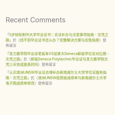
Recent Comments
「
5步轻松制作大学毕业证书：合法补办与注意事项指南 - 文凭之
路
」於〈
找不到毕业证书怎么办？完整解决方案与应急指南
〉發
佈留言
「
圣力嘉学院毕业证老版本VS加拿大Seneca新版学位证对比图 -
文凭之路
」於〈
新版Seneca Polytechnic毕业证与圣力嘉学院文
凭三天完成是真的吗
〉發佈留言
「
认识澳洲UNSW毕业证合理补办新南威尔士大学学位证服务指
南 - 文凭之路
」於〈
澳洲UNSW纸质版成绩单与新南威尔士大学
电子图成绩单修改
〉發佈留言