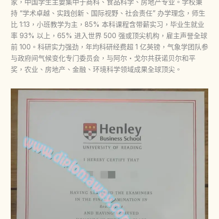
家，中国学生主要集中于商科、食品科学、房地产专业。学校秉
持 “学术卓越、实践创新、国际视野、社会责任” 办学理念，师生
比 1:13，小班教学为主，85% 本科课程含带薪实习，毕业生就业
率 93% 以上，65% 进入世界 500 强或顶尖机构，雇主声誉全球
前 100。科研实力强劲，年均科研经费超 1 亿英镑，气象学团队参
与政府间气候变化专门委员会，与阿尔・戈尔共获诺贝尔和平
奖，农业、房地产、金融、环境科学领域成果全球顶尖。