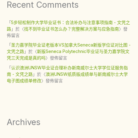
Recent Comments
「
5步轻松制作大学毕业证书：合法补办与注意事项指南 - 文凭之
路
」於〈
找不到毕业证书怎么办？完整解决方案与应急指南
〉發
佈留言
「
圣力嘉学院毕业证老版本VS加拿大Seneca新版学位证对比图 -
文凭之路
」於〈
新版Seneca Polytechnic毕业证与圣力嘉学院文
凭三天完成是真的吗
〉發佈留言
「
认识澳洲UNSW毕业证合理补办新南威尔士大学学位证服务指
南 - 文凭之路
」於〈
澳洲UNSW纸质版成绩单与新南威尔士大学
电子图成绩单修改
〉發佈留言
Archives