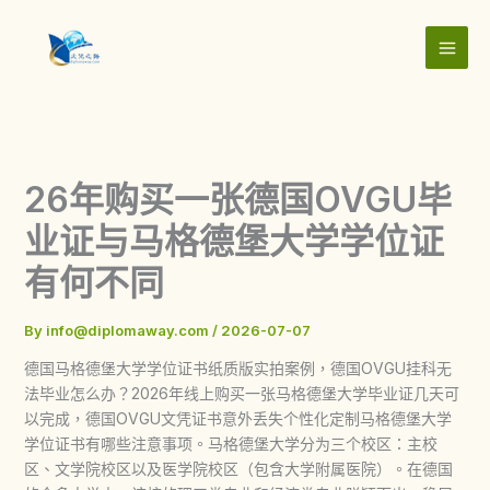
Skip
to
content
26年购买一张德国OVGU毕
业证与马格德堡大学学位证
有何不同
By
info@diplomaway.com
/
2026-07-07
德国马格德堡大学学位证书纸质版实拍案例，德国OVGU挂科无
法毕业怎么办？2026年线上购买一张马格德堡大学毕业证几天可
以完成，德国OVGU文凭证书意外丢失个性化定制马格德堡大学
学位证书有哪些注意事项。马格德堡大学分为三个校区：主校
区、文学院校区以及医学院校区（包含大学附属医院）。在德国