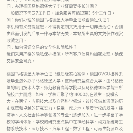
问：办理德国马格德堡大学毕业证需要多长时间？
一般情况下需要7工作日，加急服务可缩短至3-5个工作日。
问：你们办理的德国马格德堡大学毕业证能否通过认证？
本机构有义务提醒您，不得将定制文凭用于一切非法活动，否则
由此而引发的后果一律与本站无关，本站所出具的文凭仅作观赏
收藏之用。
问：如何保证交易的安全性和隐私性？
我们采用严格的隐私保护措施，所有客户信息均加密处理，确保
交易安全可靠。
德国马格德堡大学学位证书纸质版实拍案例，德国OVGU挂科无
法毕业怎么办？马格德堡大学，这所研究型综合大学，由马格德
堡的应用技术大学、师范教育高等学院以及马格德堡医学院三所
院校合并而成。如今，学校汇聚了约14000名在读生，规模宏
大。在医学、应用技术以及自然科学领域，该校凭借其深厚的历
史底蕴和卓越的研究实力，稳坐一席之地。随着学校的发展，经
济学、人文社会科学等领域的专业也逐步加入，进一步丰富了学
校的学科体系。学校的研究重点集中在神经科学、动力系统与生
物系统技术、医疗技术、汽车工程、数字工程、可再生能源以及