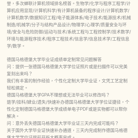
誉，多次蝉联计算机领域排名榜首。生物学/化学与程序工程学/计
算机应用显现/计算机科学/有计算机装备的程序设计/计算机数学/
计算机数学/数据知识工程/电子能源体系/电子技术/能源技术/机械
制造/机械学/分子与结构产品设计/物理学/心理学/质量安全与环
境/安全与危险防御/运动与技术/系统工程与工程控制学/技术数学/
环境与能源程序技术/程序工程技术/信息学/信息技术学/工程信息
学/数学。
德国马格德堡大学毕业证成绩单定制常见问题解答
问：提供一张德国马格德堡大学学位证照片或是扫描件可以完美
复刻出来吗？
我们有丰富的制作经验，个性化定制大学毕业证，文凭工艺定制
轻松搞定。
德国马格德堡大学GPA不理想或无法毕业可以修改吗？
退学/挂科/肄业/遗失/快速补办德国马格德堡大学学位证捷径，个
性化定制德国马格德堡大学成绩单电子PDF或是实物都可以帮你
解决。
问：意外丢失德国马格德堡大学毕业证三天内完成可能吗？
关于国外大学毕业证快速补办通道，三天内完成制作德国马格德
堡大学学位证提前开版大概率完成。