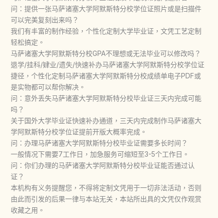
问：提供一张马萨诸塞大学阿默斯特分校学位证照片或是扫描件
可以完美复刻出来吗？
我们有丰富的制作经验，个性化定制大学毕业证，文凭工艺定制
轻松搞定。
马萨诸塞大学阿默斯特分校GPA不理想或无法毕业可以修改吗？
退学/挂科/肄业/遗失/快速补办马萨诸塞大学阿默斯特分校学位证
捷径，个性化定制马萨诸塞大学阿默斯特分校成绩单电子PDF或
是实物都可以帮你解决。
问：意外丢失马萨诸塞大学阿默斯特分校毕业证三天内完成可能
吗？
关于国外大学毕业证快速补办通道，三天内完成制作马萨诸塞大
学阿默斯特分校学位证提前开版大概率完成。
问：办理马萨诸塞大学阿默斯特分校毕业证需要多长时间？
一般情况下需要7工作日，加急服务可缩短至3-5个工作日。
问：你们办理的马萨诸塞大学阿默斯特分校毕业证能否通过认
证？
本机构有义务提醒您，不得将定制文凭用于一切非法活动，否则
由此而引发的后果一律与本站无关，本站所出具的文凭仅作观赏
收藏之用。