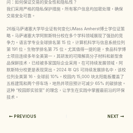
问：如何保证交易的安全性和隐私性？
我们采用严格的隐私保护措施，所有客户信息均加密处理，确保
交易安全可靠。
26版马萨诸塞大学毕业证有何变化UMass Amherst博士学位证策
略。马萨诸塞大学阿默斯特分校在多个学科领域展现了强劲的竞
争力。语言学专业全球排名第 15 位，计算机科学与信息系统位列
第 191 位，生物学排名第 75 位。尤其值得一提的是，食品科学博
士项目连续多年全美第一，其研发的可降解高分子材料和新型食
品保鲜技术，已经被多家国际企业采用。在可持续发展领域，阿
默斯特分校更是表现突出。2024 年 QS 可持续发展排名中，该校
位列全美第 16、全球前 10%。校园内 15,000 块太阳能板覆盖了
五栋建筑和两个停车场，地热井项目预计可减少 65% 的碳排放。
这种 “校园即实验室” 的理念，让学生在实践中掌握最前沿的环保
技术。
PREVIOUS
NEXT