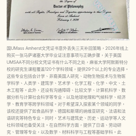
国UMass Amherst文凭证书意外丢失三天补回策略，2026年线上
购买一张马萨诸塞大学毕业证注意事项与正确步骤，关于美国
UMSAA不同分校文凭证书有什么不同之处，麻省大学阿默斯特分
校的研究生课程覆盖120个学科领域，提供29个以上的专业选择。
这些专业包括会计学、非裔美国人研究、动物生物技术与生物医
学科学、人类学、建筑学、艺术学、化学工程、化学、中文、土
木工程等。此外，还设有沟通障碍、比较文学、计算机科学、数
据分析与计算社会科学等专业，以及地球地理和气候科学、经济
学、教育学等跨学科领域。对于希望深入探索某个领域的同学，
该校还提供了如食品科学、德国和斯堪的纳维亚研究、法语和法
语研究等特色专业。同时，艺术与建筑史、历史、运动学等人文
社科领域也备受关注。在自然科学方面，提供了日语、劳动研
究、管理等专业，以及数学、材料科学与工程等基础学科。此