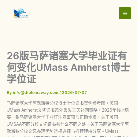
Skip
to
content
26版马萨诸塞大学毕业证有
何变化UMass Amherst博士
学位证
By
info@diplomaway.com
/
2026-07-07
马萨诸塞大学阿默斯特分校博士学位证书案例参考图，美国
UMass Amherst文凭证书意外丢失三天补回策略，2026年线上购
买一张马萨诸塞大学毕业证注意事项与正确步骤，关于美国
UMSAA不同分校文凭证书有什么不同之处，关于马萨诸塞大学阿
默斯特分校文凭办理优势选择选择与推荐理由分享。UMass