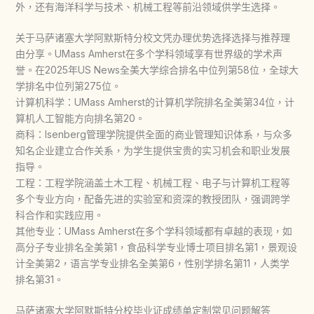
外，还有海洋科学与技术、机械工程等前沿领域供学生选择。
关于马萨诸塞大学阿默斯特分校文凭办理优势选择选择与推荐理
由分享。UMass Amherst在多个学科领域享有世界级的学术声
誉。在2025年US News全美大学综合排名中位列第58位，全球大
学排名中位列第275位。
计算机科学：UMass Amherst的计算机学院排名全美第34位，计
算机人工智能方向排名第20。
商科：Isenberg管理学院提供全面的商业管理知识体系，与众多
知名企业建立合作关系，为学生提供宝贵的实习机会和职业发展
指导。
工程：工程学院涵盖土木工程、机械工程、电子与计算机工程等
多个专业方向，配备先进的实验室和资深的教授团队，强调跨学
科合作和实践应用。
其他专业：UMass Amherst在多个学科领域都有卓越的表现，如
高分子专业排名全美第1，食品科学专业博士项目排名第1，景观设
计全美第2，语言学专业排名全美第6，性别学排名第11，人类学
排名第31。
马萨诸塞大学阿默斯特分校毕业证成绩单定制常见问题解答