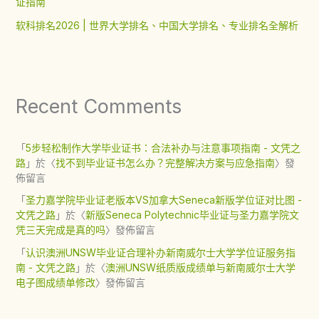
证指南
软科排名2026 | 世界大学排名、中国大学排名、专业排名全解析
Recent Comments
「
5步轻松制作大学毕业证书：合法补办与注意事项指南 - 文凭之
路
」於〈
找不到毕业证书怎么办？完整解决方案与应急指南
〉發
佈留言
「
圣力嘉学院毕业证老版本VS加拿大Seneca新版学位证对比图 -
文凭之路
」於〈
新版Seneca Polytechnic毕业证与圣力嘉学院文
凭三天完成是真的吗
〉發佈留言
「
认识澳洲UNSW毕业证合理补办新南威尔士大学学位证服务指
南 - 文凭之路
」於〈
澳洲UNSW纸质版成绩单与新南威尔士大学
电子图成绩单修改
〉發佈留言