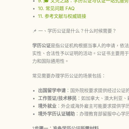
9. 🎓 文凭之路：学历公证与认证一站式服务
10. 常见问题 FAQ
11. 参考文献与权威链接
📌 一、学历公证是什么？什么时候需要？
学历公证
是指公证机构根据当事人的申请，依法
实性、合法性予以证明的活动。公证书主要用于
力和国际通用性。
常见需要办理学历公证的场景包括：
出国留学申请
：国外院校要求提供经过公证
工作签证/技术移民
：如加拿大、澳大利亚、
境外就业
：外企或海外雇主可能要求提供学
境外学历认证辅助
：办理教育部留服中心学
1
步骤一：准备学历公证所需材料