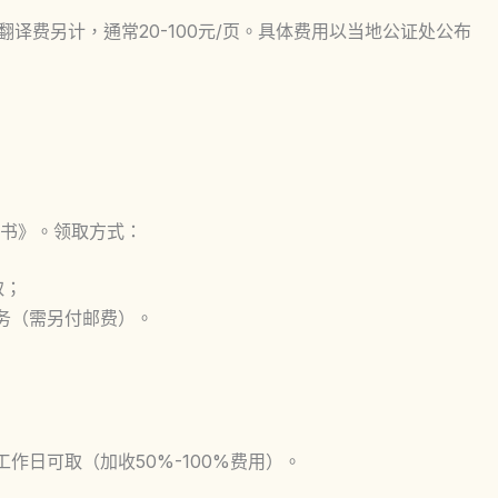
，翻译费另计，通常20-100元/页。具体费用以当地公证处公布
书》。领取方式：
取；
务（需另付邮费）。
工作日可取（加收50%-100%费用）。