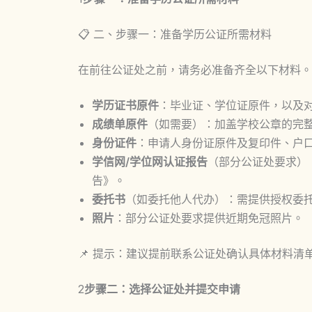
📋 二、步骤一：准备学历公证所需材料
在前往公证处之前，请务必准备齐全以下材料。
学历证书原件
：毕业证、学位证原件，以及
成绩单原件
（如需要）：加盖学校公章的完
身份证件
：申请人身份证原件及复印件、户
学信网/学位网认证报告
（部分公证处要求）
告》。
委托书
（如委托他人代办）：需提供授权委
照片
：部分公证处要求提供近期免冠照片。
📌 提示：建议提前联系公证处确认具体材料清
2
步骤二：选择公证处并提交申请