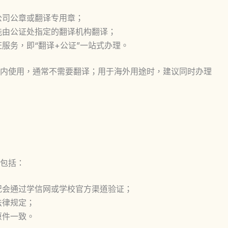
公司公章或翻译专用章；
能由公证处指定的翻译机构翻译；
服务，即“翻译+公证”一站式办理。
内使用，通常不需要翻译；用于海外用途时，建议同时办理
包括：
况会通过学信网或学校官方渠道验证；
法律规定；
原件一致。