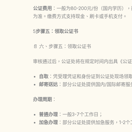
公证费用
：一般为80-200元/份（国内学历）
为准。缴费方式支持现金、刷卡或手机支付。
5
步骤五：领取公证书
📄 六、步骤五：领取公证书
审核通过后，公证处将在规定时间内出具《公证
自取
：凭受理凭证和身份证到公证处现场领
邮寄送达
：部分公证处提供国内/国际邮寄服
办理周期
：
普通办理
：一般3-7个工作日；
加急办理
：部分公证处提供加急服务，1-2个