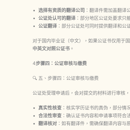
选择有资质的翻译公司
：翻译件需加盖翻译
公证处认可的翻译
：部分地区公证处要求只
公证翻译
：部分公证处可同时提供翻译和公证
对于国内毕业证（中文），如果公证书仅用于国
中英文对照公证书
。
4
步骤四：公证审核与缴费
🔍 五、步骤四：公证审核与缴费
公证处受理申请后，会对提交的材料进行审核，
真实性核查
：核实学历证书的真伪，部分情
合法性审查
：确认证书内容和申请事项符合
翻译核对
：如有翻译件，需确保翻译内容与