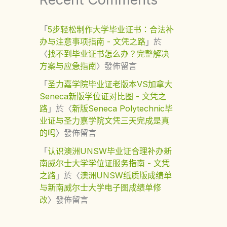
「
5步轻松制作大学毕业证书：合法补
办与注意事项指南 - 文凭之路
」於
〈
找不到毕业证书怎么办？完整解决
方案与应急指南
〉發佈留言
「
圣力嘉学院毕业证老版本VS加拿大
Seneca新版学位证对比图 - 文凭之
路
」於〈
新版Seneca Polytechnic毕
业证与圣力嘉学院文凭三天完成是真
的吗
〉發佈留言
「
认识澳洲UNSW毕业证合理补办新
南威尔士大学学位证服务指南 - 文凭
之路
」於〈
澳洲UNSW纸质版成绩单
与新南威尔士大学电子图成绩单修
改
〉發佈留言