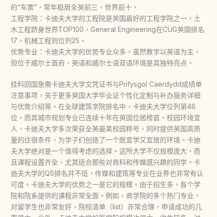
的“车票”，常年稳居全英前三，世界前十。
工程学院：卡迪夫大学的工程院是英国最好的工程学院之一，土
木工程跻身世界TOP100，General Engineering在CUG英国排名
17，机械工程则位列25。
优势专业：卡迪夫大学的优势专业众多，虽然教学以英语为主，
但位于威尔士首府，英语和威尔士语双语环境是其独特亮点。
挂科回国急需卡迪夫大学文凭证书与Prifysgol Caerdydd成绩单
注意事项，关于更多英国大学毕业证个性化定制与补办服务详细
与优势介绍等。在全球建筑学院排名中，卡迪夫大学位列第46
位，而其城市规划专业已连续十年在英国位居榜首。校园环境宜
人，卡迪夫大学多次荣获全英最美校园称号，同时提供英国高质
量的住宿条件，为学子们创造了一个既宜学又宜居的环境。卡迪
夫大学绝对是一个值得考虑的选择。这所大学不仅规模庞大，而
且课程设置齐全，尤其适合那些对商科和传媒感兴趣的同学。卡
迪夫大学的QS排名并不低，传媒和建筑等专业在业界也非常有认
可度。卡迪夫大学的优势之一是它的规模。由于招生多，各个学
院和院系提供的课程非常全面。例如，商学院的多个热门专业，
对留学生也非常友好，院校清单（list）非常合理，申请成功的几