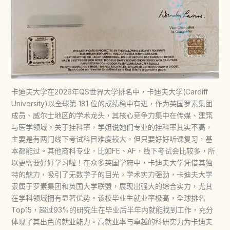
卡迪夫大学在2026年QS世界大学排名中，卡迪夫大学(Cardiff
University)以全球第 181 位的成绩稳中有进，作为英国罗素集团
成员、威尔士地区的学术龙头，其核心竞争力集中在传媒、建筑
与医学领域。关于挂科率，学姐说她们专业的挂科率其实不高，
主要是有两门线下考试科目难度较大，但只要好好听课复习，基
本都能过。其他商科专业，比如FE、AF，线下考试会比较多，所
以更需要好好学习啦！在众多英国学府中，卡迪夫大学凭借其独
特的魅力，吸引了无数学子的目光。学术实力强劲，卡迪夫大学
隶属于罗素集团和英国大学联盟，展现出强大的综合实力，尤其
在学科领域拥有显著优势。该校毕业生就业率极高，全球排名
Top15，超过93%的研究生在毕业后半年内就能找到工作，充分
体现了其出色的就业能力。高就业率与卓越的科研实力为卡迪夫