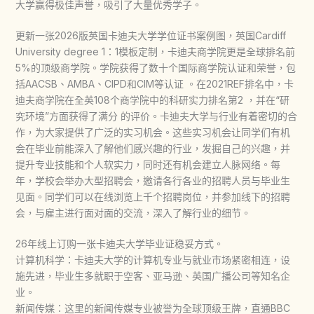
大学赢得极佳声誉，吸引了大量优秀学子。
更新一张2026版英国卡迪夫大学学位证书案例图，英国Cardiff
University degree 1：1模板定制，卡迪夫商学院更是全球排名前
5%的顶级商学院。学院获得了数十个国际商学院认证和荣誉，包
括AACSB、AMBA、CIPD和CIM等认证 。在2021REF排名中，卡
迪夫商学院在全英108个商学院中的科研实力排名第2 ，并在“研
究环境”方面获得了满分 的评价。卡迪夫大学与行业有着密切的合
作，为大家提供了广泛的实习机会。这些实习机会让同学们有机
会在毕业前能深入了解他们感兴趣的行业，发掘自己的兴趣，并
提升专业技能和个人软实力，同时还有机会建立人脉网络。每
年，学校会举办大型招聘会，邀请各行各业的招聘人员与毕业生
见面。同学们可以在线浏览上千个招聘岗位，并参加线下的招聘
会，与雇主进行面对面的交流，深入了解行业的细节。
26年线上订购一张卡迪夫大学毕业证稳妥方式。
计算机科学：卡迪夫大学的计算机专业与就业市场紧密相连，设
施先进，毕业生多就职于空客、亚马逊、英国广播公司等知名企
业。
新闻传媒：这里的新闻传媒专业被誉为全球顶级王牌，直通BBC