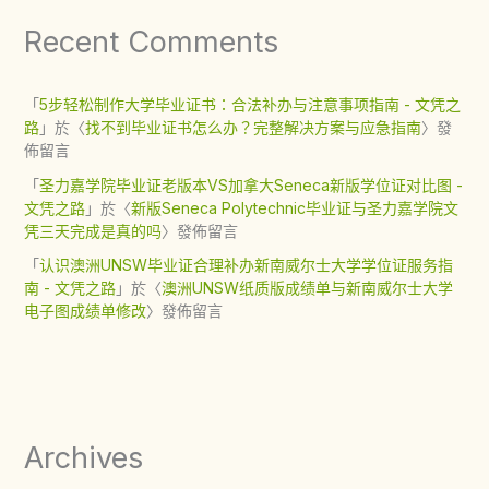
Recent Comments
「
5步轻松制作大学毕业证书：合法补办与注意事项指南 - 文凭之
路
」於〈
找不到毕业证书怎么办？完整解决方案与应急指南
〉發
佈留言
「
圣力嘉学院毕业证老版本VS加拿大Seneca新版学位证对比图 -
文凭之路
」於〈
新版Seneca Polytechnic毕业证与圣力嘉学院文
凭三天完成是真的吗
〉發佈留言
「
认识澳洲UNSW毕业证合理补办新南威尔士大学学位证服务指
南 - 文凭之路
」於〈
澳洲UNSW纸质版成绩单与新南威尔士大学
电子图成绩单修改
〉發佈留言
Archives