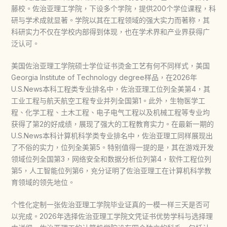
藤校。佐治亚理工学院，下设多个学院，提供200个学位课程，科
研与学术成就显著。学院以其在工程领域的强大实力而著称，其
科研实力不仅在学校内部得到体现，也在学术界和产业界获得广
泛认可。
美国佐治亚理工学院硕士学位证书烫金工艺有何不同样式，美国
Georgia Institute of Technology degree样品，在2026年
U.S.News本科工程类专业排名中，佐治亚理工位列全美第4，其
工业工程与航天航空工程专业并列全国第1。此外，生物医学工
程、化学工程、土木工程、电子电气工程以及机械工程等专业均
获得了第2的好成绩，展现了强大的工程教育实力。在最新一期的
U.S.News本科计算机科学类专业排名中，佐治亚理工同样展现出
了不俗的实力，位列全美第5。特别值得一提的是，其在游戏开发
领域位列全国第3，网络安全和数据分析位列第4，软件工程位列
第5，人工智能位列第6，充分证明了佐治亚理工在计算机科学教
育领域的领先地位。
个性化定制一张佐治亚理工学院毕业证真的一模一样三天是否可
以完成。2026年选择佐治亚理工学院文凭证书优势学科与选择理