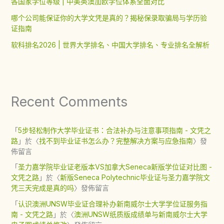
各国家学位等级 | 中美英澳加欧学位体系全面对比
哪个公司能保证你的大学文凭是真的？揭秘保录取骗局与学历验
证指南
软科排名2026 | 世界大学排名、中国大学排名、专业排名全解析
Recent Comments
「
5步轻松制作大学毕业证书：合法补办与注意事项指南 - 文凭之
路
」於〈
找不到毕业证书怎么办？完整解决方案与应急指南
〉發
佈留言
「
圣力嘉学院毕业证老版本VS加拿大Seneca新版学位证对比图 -
文凭之路
」於〈
新版Seneca Polytechnic毕业证与圣力嘉学院文
凭三天完成是真的吗
〉發佈留言
「
认识澳洲UNSW毕业证合理补办新南威尔士大学学位证服务指
南 - 文凭之路
」於〈
澳洲UNSW纸质版成绩单与新南威尔士大学