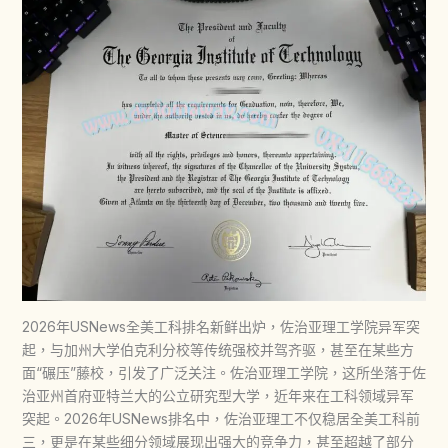
2026年USNews全美工科排名新鲜出炉，佐治亚理工学院异军突
起，与加州大学伯克利分校等传统强校并驾齐驱，甚至在某些方
面“碾压”藤校，引发了广泛关注。佐治亚理工学院，这所坐落于佐
治亚州首府亚特兰大的公立研究型大学，近年来在工科领域异军
突起。2026年USNews排名中，佐治亚理工不仅稳居全美工科前
三，更是在某些细分领域展现出强大的竞争力，甚至超越了部分