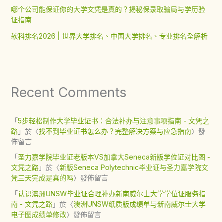
哪个公司能保证你的大学文凭是真的？揭秘保录取骗局与学历验
证指南
软科排名2026 | 世界大学排名、中国大学排名、专业排名全解析
Recent Comments
「
5步轻松制作大学毕业证书：合法补办与注意事项指南 - 文凭之
路
」於〈
找不到毕业证书怎么办？完整解决方案与应急指南
〉發
佈留言
「
圣力嘉学院毕业证老版本VS加拿大Seneca新版学位证对比图 -
文凭之路
」於〈
新版Seneca Polytechnic毕业证与圣力嘉学院文
凭三天完成是真的吗
〉發佈留言
「
认识澳洲UNSW毕业证合理补办新南威尔士大学学位证服务指
南 - 文凭之路
」於〈
澳洲UNSW纸质版成绩单与新南威尔士大学
电子图成绩单修改
〉發佈留言