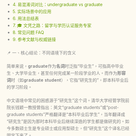
4. 易混淆词对比：undergraduate vs graduate
5. 实际场景中的应用
6. 用法总结表
7. 🎓 文凭之路：留学与学历认证服务专家
8. 常见问题 FAQ
9. 参考文献与权威链接
📌 一、核心结论：不同语境下的含义
简单来说，
graduate
作为
名词
时泛指“毕业生”，可指高中毕业
生、大学毕业生，甚至任何完成某一阶段学业的人。而作为
形容
词
时（如
graduate student
），它指“研究生的”，即本科毕业后
的学习阶段。
中文语境中常见的困惑源于“研究生”这个词。清华大学经管学院前
院长钱颖一教授曾指出：英文“graduate students”或“post-
graduate students”严格翻译是“本科毕业后学生”，当年翻译成
“研究生”是因为那时本科毕业后继续深造的学生都是做研究的。如
今多数硕士生是专业硕士或应用型硕士，但“研究生”这个译名已经
固定下来了。