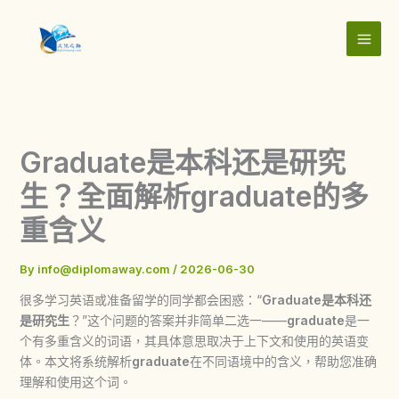
Skip
to
content
Graduate是本科还是研究
生？全面解析graduate的多
重含义
By
info@diplomaway.com
/
2026-06-30
很多学习英语或准备留学的同学都会困惑：“
Graduate是本科还
是研究生
？”这个问题的答案并非简单二选一——
graduate
是一
个有多重含义的词语，其具体意思取决于上下文和使用的英语变
体。本文将系统解析
graduate
在不同语境中的含义，帮助您准确
理解和使用这个词。