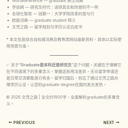
WordReference — graduate 英汉词典
学信网 — 研究生时代：读研其实和你想的不一样
全球化智库 — 钱颖一：大学学院改革的思与行
欧路词典 — graduate student 释义
文凭之路 — 留学规划与学历认证白皮书
* 本文信息综合自权威词典及教育类网站最新资料，具体以实际使
用场景为准。
✅ 关于“
Graduate是本科还是研究生
”这个问题，关键在于理解它
在不同语境下的多重含义。掌握这些用法差异，无论留学申请还
是日常交流都能游刃有余。留学归国后，别忘了通过文凭之路办
理学历认证，让您的graduate degree在国内发光发热。
© 2026 文凭之路 | 全文约1900字，全面解析graduate的多重含
义。
PREVIOUS
NEXT