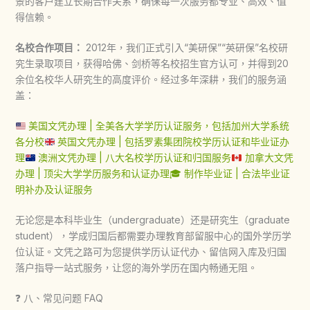
景的客户建立长期合作关系，确保每一次服务都专业、高效、值
得信赖。
名校合作项目：
2012年，我们正式引入“美研保”“英研保”名校研
究生录取项目，获得哈佛、剑桥等名校招生官方认可，并得到20
余位名校华人研究生的高度评价。经过多年深耕，我们的服务涵
盖：
美国文凭办理 | 全美各大学学历认证服务，包括加州大学系统
各分校
英国文凭办理 | 包括罗素集团院校学历认证和毕业证办
理
澳洲文凭办理 | 八大名校学历认证和归国服务
加拿大文凭
办理 | 顶尖大学学历服务和认证办理
🎓 制作毕业证 | 合法毕业证
明补办及认证服务
无论您是本科毕业生（undergraduate）还是研究生（graduate
student），学成归国后都需要办理教育部留服中心的国外学历学
位认证。文凭之路可为您提供学历认证代办、留信网入库及归国
落户指导一站式服务，让您的海外学历在国内畅通无阻。
❓ 八、常见问题 FAQ