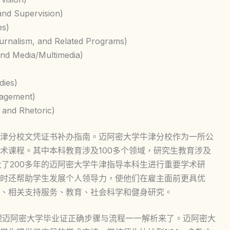
 Supervision)
es)
ism, and Related Programs)
 Media/Multimedia)
ies)
agement)
d Rhetoric)
津分校文凭证书补办指南。迈阿密大学牛津分校作为一所公
术课程。其中本科教育涉及100多个领域，研究生教育涉及
大了200多年的迈阿密大学牛津指导本科生进行重要学术研
时还帮助学生发展个人领导力，使他们在雇主面前更具优
、相关支持服务、教育、社会科学和健身研究。
理迈阿密大学毕业证正确步骤与流程一一解析来了。迈阿密大