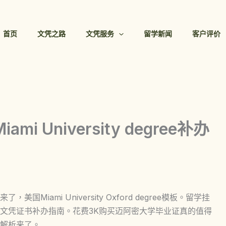
首页
文凭之路
文凭服务
留学新闻
客户评价
 University degree补办
iami University Oxford degree模板。留学挂
文凭证书补办指南。花费3K购买迈阿密大学毕业证真的值得
解析来了。