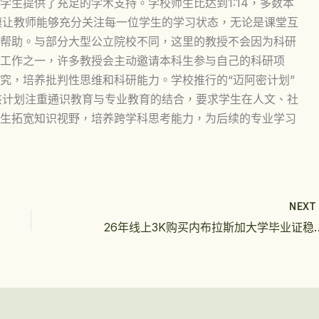
学生提供了充足的学术支持。学校师生比达到1:14，多数本
模让教师能够充分关注每一位学生的学习状态，无论是课堂互
帮助。与部分大型公立院校不同，这里的教授不会因为科研
工作之一，许多教授会主动邀请本科生参与自己的科研项
究，培养批判性思维和科研能力。学校推行的“迈阿密计划”
色，该计划注重通识教育与专业教育的结合，要求学生在人文、社
生拓宽知识视野，培养跨学科思考能力，为后续的专业学习
NEX
26年线上3K购买内布