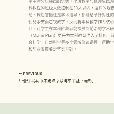
学牛津分校突出的优势，小班教学与低师生比为
科课程的班级人数控制在30人以内，这样的规
动、课后答疑还是学术指导，都能给予针对性的
任务繁重而忽视教学，反而将本科教学作为核心
目，让学生在本科阶段就能接触到前沿的学术研
（Miami Plan）更是为本科教育注入了特
会科学、自然科学等多个领域修读课程，帮助学
和职业发展奠定坚实基础。
PREVIOUS
毕业证书有电子版吗？从哪里下载？完整指南与权威渠道解析