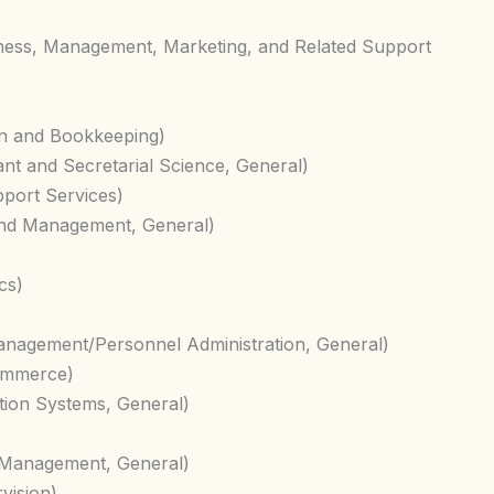
agement, Marketing, and Related Support
n and Bookkeeping)
and Secretarial Science, General)
ort Services)
d Management, General)
)
cs)
ent/Personnel Administration, General)
ommerce)
 Systems, General)
nagement, General)
ision)