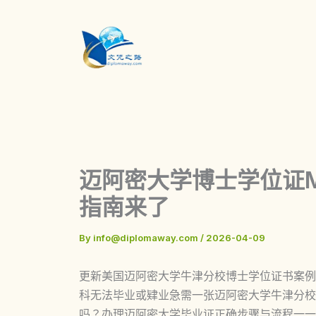
Skip
to
content
迈阿密大学博士学位证Miami
指南来了
By
info@diplomaway.com
/
2026-04-09
更新美国迈阿密大学牛津分校博士学位证书案例来了，美国M
科无法毕业或肄业急需一张迈阿密大学牛津分校
吗？办理迈阿密大学毕业证正确步骤与流程一一