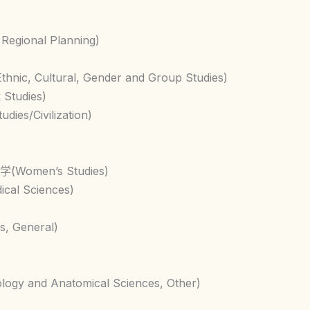
gional Planning)
ultural, Gender and Group Studies)
tudies)
es/Civilization)
学(Women’s Studies)
al Sciences)
, General)
 and Anatomical Sciences, Other)