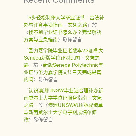
「
5步轻松制作大学毕业证书：合法补
办与注意事项指南 - 文凭之路
」於
〈
找不到毕业证书怎么办？完整解决
方案与应急指南
〉發佈留言
「
圣力嘉学院毕业证老版本VS加拿大
Seneca新版学位证对比图 - 文凭之
路
」於〈
新版Seneca Polytechnic毕
业证与圣力嘉学院文凭三天完成是真
的吗
〉發佈留言
「
认识澳洲UNSW毕业证合理补办新
南威尔士大学学位证服务指南 - 文凭
之路
」於〈
澳洲UNSW纸质版成绩单
与新南威尔士大学电子图成绩单修
改
〉發佈留言