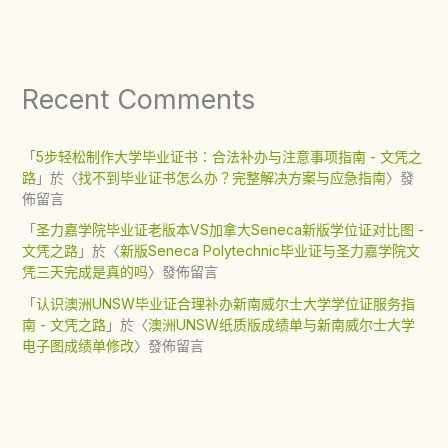
Recent Comments
「
5步轻松制作大学毕业证书：合法补办与注意事项指南 - 文凭之
路
」於〈
找不到毕业证书怎么办？完整解决方案与应急指南
〉發
佈留言
「
圣力嘉学院毕业证老版本VS加拿大Seneca新版学位证对比图 -
文凭之路
」於〈
新版Seneca Polytechnic毕业证与圣力嘉学院文
凭三天完成是真的吗
〉發佈留言
「
认识澳洲UNSW毕业证合理补办新南威尔士大学学位证服务指
南 - 文凭之路
」於〈
澳洲UNSW纸质版成绩单与新南威尔士大学
电子图成绩单修改
〉發佈留言