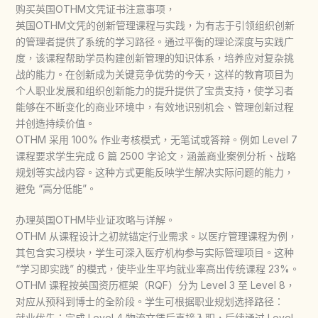
购买英国OTHM文凭证书注意事项，
英国OTHM文凭的创新管理课程与实践，为有志于引领组织创新
的管理者提供了系统的学习路径。通过平衡的理论深度与实践广
度，该课程帮助学员构建创新管理的知识体系，培养应对复杂挑
战的能力。在创新成为关键竞争优势的今天，这样的教育项目为
个人职业发展和组织创新能力的提升提供了宝贵支持，使学习者
能够在不断变化的商业环境中，有效地识别机会、管理创新过程
并创造持续价值。
OTHM 采用 100% 作业考核模式，无笔试或答辩。例如 Level 7
课程要求学生完成 6 篇 2500 字论文，涵盖商业案例分析、战略
规划等实战内容。这种方式更能反映学生解决实际问题的能力，
避免 “高分低能”。
办理英国OTHM毕业证攻略与详解。
OTHM 从课程设计之初就锚定行业需求。以医疗管理课程为例，
其包含实习模块，学生可深入医疗机构参与实际管理项目。这种
“学习即实践” 的模式，使毕业生平均就业率高出传统课程 23%。
OTHM 课程按英国资历框架（RQF）分为 Level 3 至 Level 8，
对应从预科到博士的全阶段。学生可根据职业规划选择路径：
就业优先：完成 Level 4 物流文凭后直接入职，后续通过 Level