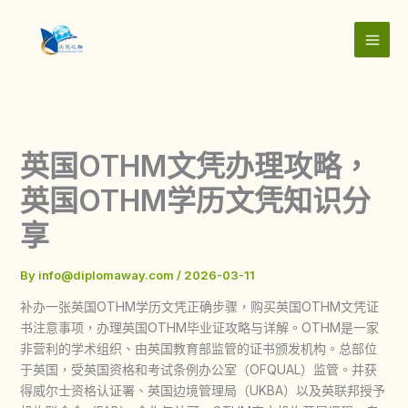
Skip
to
content
英国OTHM文凭办理攻略，
英国OTHM学历文凭知识分
享
By
info@diplomaway.com
/
2026-03-11
补办一张英国OTHM学历文凭正确步骤，购买英国OTHM文凭证
书注意事项，办理英国OTHM毕业证攻略与详解。OTHM是一家
非营利的学术组织、由英国教育部监管的证书颁发机构。总部位
于英国，受英国资格和考试条例办公室（OFQUAL）监管。并获
得威尔士资格认证署、英国边境管理局（UKBA）以及英联邦授予