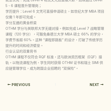
5、6 课程晋升管理岗；
学历提升：Level 6 文凭可直接申请硕士，如世纪大学 MBA 项目
仅需 1 年即可完成。
学分互通的黄金桥梁
OTHM 学分与英联邦大学无缝对接。例如完成 Level 7 战略管理
课程（120 学分），可豁免桑德兰大学 MBA 硕士 66% 的学分，
学费节省超 60%。这种 “课程即跳板” 的设计，打破了传统学历
提升的时间和经济壁垒。
行业认证的双重背书
OTHM 课程不仅符合 RQF 标准，还与欧洲资历框架（EQF）接
轨。以物流课程为例，学生同时获得 OTHM 证书和瑞士 SIMI 供
应链管理学位，成为跨国企业招聘的 “双保险”。
PREVIOUS
NEXT