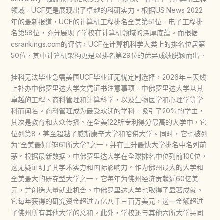
领域，UCF更是展现出了卓越的科研实力。根据US News 2022
年的最新报道，UCF的计算机工程排名全美第51位，电子工程排
名第58位，充分展现了学校在计算机领域的深厚底蕴。而根据
csrankings.com的评估，UCF在计算机科学大类上的排名位居第
50位，其中计算机架构更是以排名第29位的优异成绩脱颖而出。
挂科无法毕业急需美国UCF毕业证无忧定制选择，2026年三天线
上补办中佛罗里达大学文凭证书注意事项，中佛罗里达大学以其
卓越的工程、商科管理和计算科学，以及生物医学和心理学等学
科而闻名。商科管理成为最受欢迎的学科，吸引了20%的学生，
其次是教育和大众传播。在全美122所专利得分最高的大学中，它
位列第8，甚至超越了威斯康辛大学和哈佛大学。同时，它也被列
为“全美最好的361所大学”之一，并在上升最快大学排名中名列前
茅。根据最新数据，中佛罗里达大学在全球排名中位列前100位，
这无疑证明了其学术实力和国际影响力。作为佛州最大的大学和
全美最大的研究型大学之一，它每年为佛州经济贡献近60亿美
元，并创造大量就业机会。中佛罗里达大学也取得了显著成就。
它每年获得的研究资金超过五亿八千三百万美元，这一金额超过
了佛州所有其他大学的总和。此外，学校还与其他六所大学共同