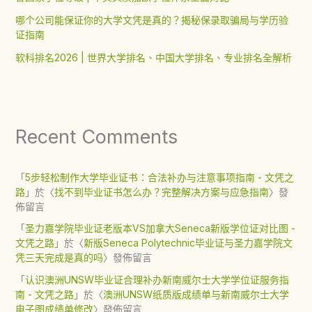
哪个公司能保证你的大学文凭是真的？揭秘保录取骗局与学历验
证指南
软科排名2026 | 世界大学排名、中国大学排名、专业排名全解析
Recent Comments
「
5步轻松制作大学毕业证书：合法补办与注意事项指南 - 文凭之
路
」於〈
找不到毕业证书怎么办？完整解决方案与应急指南
〉發
佈留言
「
圣力嘉学院毕业证老版本VS加拿大Seneca新版学位证对比图 -
文凭之路
」於〈
新版Seneca Polytechnic毕业证与圣力嘉学院文
凭三天完成是真的吗
〉發佈留言
「
认识澳洲UNSW毕业证合理补办新南威尔士大学学位证服务指
南 - 文凭之路
」於〈
澳洲UNSW纸质版成绩单与新南威尔士大学
电子图成绩单修改
〉發佈留言