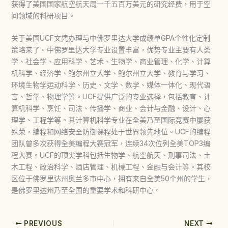
获得了美国国家航空航天局一千五百万美元的研究经费，用于空
间领域的科研项目。
关于美国UCF文凭办理与中佛罗里达大学成绩单GPA个性化定制
策略来了。中佛罗里达大学专业设置丰富，优势专业主要有人类
学、社会学、应用科学、艺术、生物学、商业管理、化学、计算
机科学、经济学、鲍尔州立大学、鲍尔州立大学、教育与学习、
环境生物学运动科学、历史、文学、数学、媒体一体化、现代语
言、哲学、物理学等。UCF提供广泛的专业选择，包括教育、计
算机科学、烹饪、司法、传播学、商业、会计与金融、设计、心
理学、工程学等。其计算机科学专业在全美乃至国际竞赛中屡获
殊荣，编程和网络安全防御课程处于世界领先地位。UCF的编程
团队曾多次获得全美编程大赛冠军，连续34次位列全美TOP3编
程大赛。UCF的顶尖学科包括生物学、航空航天、刑事司法、土
木工程、政治科学、酒店管理、机械工程、金融与会计等。其校
区位于佛罗里达州奥兰多市中心，拥有来自全美50个州的学生，
是佛罗里达州乃至全国的重要学术和科研中心。
PREVIOUS
NEXT