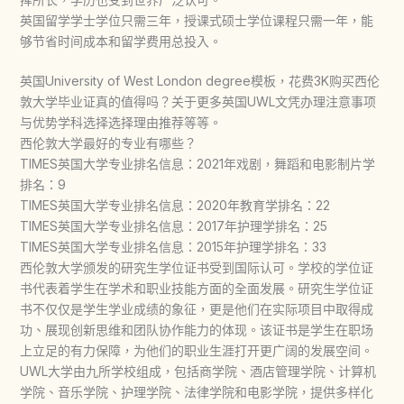
英国留学学士学位只需三年，授课式硕士学位课程只需一年，能
够节省时间成本和留学费用总投入。
英国University of West London degree模板，花费3K购买西伦
敦大学毕业证真的值得吗？关于更多英国UWL文凭办理注意事项
与优势学科选择选择理由推荐等等。
西伦敦大学最好的专业有哪些？
TIMES英国大学专业排名信息：2021年戏剧，舞蹈和电影制片学
排名：9
TIMES英国大学专业排名信息：2020年教育学排名：22
TIMES英国大学专业排名信息：2017年护理学排名：25
TIMES英国大学专业排名信息：2015年护理学排名：33
西伦敦大学颁发的研究生学位证书受到国际认可。学校的学位证
书代表着学生在学术和职业技能方面的全面发展。研究生学位证
书不仅仅是学生学业成绩的象征，更是他们在实际项目中取得成
功、展现创新思维和团队协作能力的体现。该证书是学生在职场
上立足的有力保障，为他们的职业生涯打开更广阔的发展空间。
UWL大学由九所学校组成，包括商学院、酒店管理学院、计算机
学院、音乐学院、护理学院、法律学院和电影学院，提供多样化