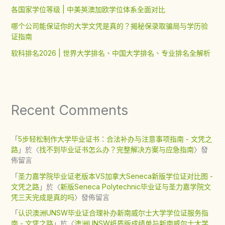
各国家学位等级 | 中美英澳加欧学位体系全面对比
哪个公司能保证你的大学文凭是真的？揭秘保录取骗局与学历验
证指南
软科排名2026 | 世界大学排名、中国大学排名、专业排名全解析
Recent Comments
「
5步轻松制作大学毕业证书：合法补办与注意事项指南 - 文凭之
路
」於〈
找不到毕业证书怎么办？完整解决方案与应急指南
〉發
佈留言
「
圣力嘉学院毕业证老版本VS加拿大Seneca新版学位证对比图 -
文凭之路
」於〈
新版Seneca Polytechnic毕业证与圣力嘉学院文
凭三天完成是真的吗
〉發佈留言
「
认识澳洲UNSW毕业证合理补办新南威尔士大学学位证服务指
南 - 文凭之路
」於〈
澳洲UNSW纸质版成绩单与新南威尔士大学