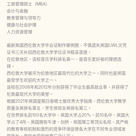
工商管理硕士（MBA）
会计与金融
教育管理与领导力
健康与社会护理
人力资源管理
最新英国西伦敦大学毕业证制作案例图，不慎遗失英国UWL文凭
证书三天补回西伦敦大学学位证书稳妥渠道，
在伦敦地区，该校音乐学科排名第一，是音乐爱好者的理想选
择。
西伦敦大学被评为伦敦地区最现代化的大学之一，同时也是英国
最受学生欢迎的大学之一。
该校在2008年和2012年分别获得了毕业生最高就业率，并获得了
伦敦最现代大学的美誉。
根据2021年英国星期日泰晤士报优秀大学指南，西伦敦大学教学
质量全英排名第五，学生体验全英排名第三。
在世界排名前100名大学中，英国大学占20%，前10名中，英国大
学占了4所。英国拥有牛津、剑桥、帝国理工等顶尖名校，其严格
的教育审核机制和激烈的竞争环境促使各大学在不同专业领域发
挥所长，学历也受到世界广泛认可。