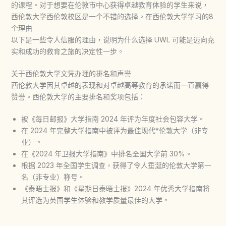
的课程。对于想要在伦敦市中心获得卓越教育体验的学生来说，
西伦敦大学西伦敦校区是一个不错的选择。在西伦敦大学学习的8
个理由
以下是一些令人信服的理由，说明为什么选择 UWL 可能是迈向充
实和成功的教育之旅的决定性一步。
关于西伦敦大学文凭办理的排名和声誉
西伦敦大学因其卓越的表现和对卓越高等教育的承诺而一直赢得
赞誉。西伦敦大学的主要排名和奖项包括：
被《每日邮报》大学指南 2024 年评为年度社会包容大学。
在 2024 年完整大学指南中被评为最佳现代*伦敦大学（非专
业）。
在《2024 年卫报大学指南》中排名全国大学前 30%。
根据 2023 年全国学生调查，获得了令人垂涎的伦敦大学第一
名（非专业）称号。
《泰晤士报》和《星期日泰晤士报》2024 年优秀大学指南将
其评选为英国学生体验和教学质量最佳的大学。