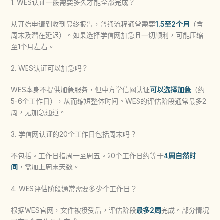
1. WES认证一般需要多久才能全部完成？
从开始申请到收到最终报告，普通流程通常需要
1.5至2个月
（含
周末及潜在延迟）。如果选择学信网加急且一切顺利，可能压缩
至1个月左右。
2. WES认证可以加急吗？
WES本身不提供加急服务，但中方学信网认证
可以选择加急
（约
5-6个工作日），从而缩短整体时间。WES的评估阶段通常最多2
周，无加急通道。
3. 学信网认证的20个工作日包括周末吗？
不包括。工作日指周一至周五。20个工作日约等于
4周自然时
间
，需加上周末天数。
4. WES评估阶段通常需要多少个工作日？
根据WES官网，文件被接受后，评估阶段
最多2周
完成。部分情况