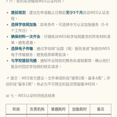
⚡ 六、如何有效缩短WES认证时间？
提前规划
：建议在申请截止日期前
至少3个月
启动WES认证流
程。
选择学信网加急
：如有条件，可选择中方认证加急服务（5-6
个工作日）。
确保材料一次齐全
：仔细核对WES和学信网要求的所有材料清
单，避免遗漏。
选择电子传输
：通过学信网“出国（境）报告发送”系统向WES
电子传输报告，避免纸质邮寄延误。
与学校提前沟通
：通知毕业院校的教务处或档案馆，确认他们
能及时回应学信网的核实请求。
📌 提示：WES官方建议，文件审阅阶段“通常2周，最多4周”；评
估阶段“最多2周”。务必为不可预见的延迟预留缓冲时间。
📊 七、WES认证时间线总结表
阶段
负责机构
普通耗时
加急耗时
备注