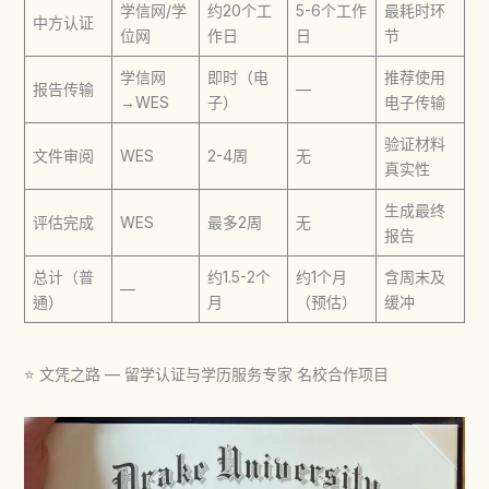
学信网/学
约20个工
5-6个工作
最耗时环
中方认证
位网
作日
日
节
学信网
即时（电
推荐使用
报告传输
—
→WES
子）
电子传输
验证材料
文件审阅
WES
2-4周
无
真实性
生成最终
评估完成
WES
最多2周
无
报告
总计（普
约1.5-2个
约1个月
含周末及
—
通）
月
（预估）
缓冲
⭐ 文凭之路 — 留学认证与学历服务专家 名校合作项目