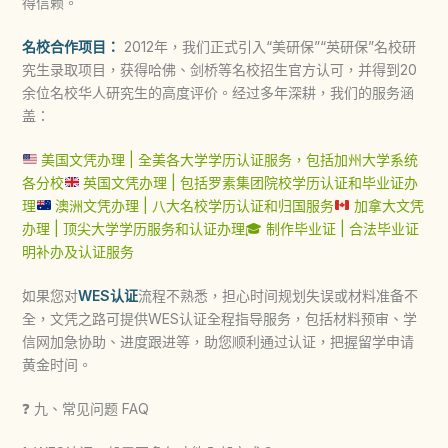
得信赖。
名校合作项目：
2012年，我们正式引入“美研保”“英研保”名校研
究生录取项目，获得哈佛、剑桥等名校招生官方认可，并得到20
余位名校华人研究生的高度评价。经过多年深耕，我们的服务涵
盖：
美国文凭办理 | 全美各大学学历认证服务，包括加州大学系统
各分校
英国文凭办理 | 包括罗素集团院校学历认证和毕业证办
理
澳洲文凭办理 | 八大名校学历认证和归国服务
加拿大文凭
办理 | 顶尖大学学历服务和认证办理
🎓 制作毕业证 | 合法毕业证
明补办及认证服务
如果您对
WES认证
流程不熟悉，担心时间规划失误或材料准备不
全，文凭之路可提供WES认证全程指导服务，包括材料预审、学
信网加急协助、进度跟进等，助您顺利通过认证，把握留学申请
黄金时间。
❓ 九、常见问题 FAQ