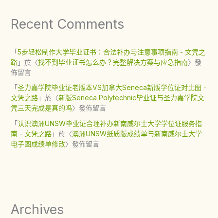
Recent Comments
「
5步轻松制作大学毕业证书：合法补办与注意事项指南 - 文凭之
路
」於〈
找不到毕业证书怎么办？完整解决方案与应急指南
〉發
佈留言
「
圣力嘉学院毕业证老版本VS加拿大Seneca新版学位证对比图 -
文凭之路
」於〈
新版Seneca Polytechnic毕业证与圣力嘉学院文
凭三天完成是真的吗
〉發佈留言
「
认识澳洲UNSW毕业证合理补办新南威尔士大学学位证服务指
南 - 文凭之路
」於〈
澳洲UNSW纸质版成绩单与新南威尔士大学
电子图成绩单修改
〉發佈留言
Archives