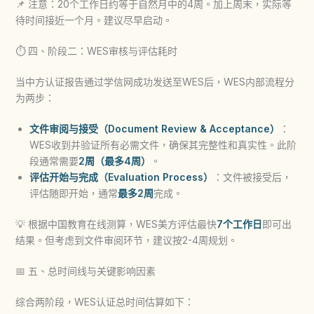
📌 注意：20个工作日约等于自然月中的4周。加上周末，实际等
待时间接近一个月。建议尽早启动。
⏱️ 四、阶段二：WES审核与评估耗时
当中方认证报告通过学信网成功发送至WES后，WES内部流程分
为两步：
文件审阅与接受（Document Review & Acceptance）
：
WES收到并验证所有必需文件，确保其完整性和真实性。此阶
段通常需要
2周（最多4周）
。
评估开始与完成（Evaluation Process）
：文件被接受后，
评估随即开始，通常
最多2周
完成。
💡 根据中国教育在线测算，WES美方评估最快
7个工作日
即可出
结果。但考虑到文件审阅环节，建议按2-4周规划。
📅 五、总时间线与关键影响因素
综合两阶段，WES认证总时间估算如下：