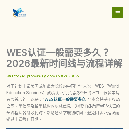
Skip
to
content
WES认证一般需要多久？
2026最新时间线与流程详解
By
info@diplomaway.com
/
2026-06-21
对于计划申请美国或加拿大院校的中国学生来说，WES（World
Education Services）成绩认证几乎是绕不开的环节。很多申请
者最关心的问题是：“
WES认证一般需要多久
？”本文将基于WES
官网、学信网及留学机构的权威信息，为您详细拆解WES认证的
全流程及各阶段耗时，帮助您科学规划时间，避免因认证延误而
错过申请截止日期。