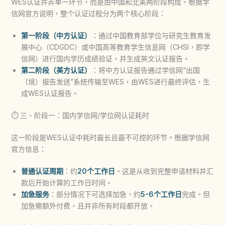
WES认证并非单一环节，而是由中国和北美两阶段构成。根据学
信网官方说明，整个认证过程分为两个核心阶段：
第一阶段（中方认证）
：通过中国教育部学位与研究生教育发
展中心（CDGDC）或中国高等教育学生信息网（CHSI，即学
信网）进行国内学历成绩验证，并生成英文认证报告。
第二阶段（美方认证）
：将中方认证报告通过学信网“出国
（境）报告发送”系统传输至WES，由WES进行最终评估，生
成WES认证报告。
⏱️ 三、阶段一：国内学信网/学位网认证耗时
这一阶段是WES认证中耗时最长且最不可控的环节。根据学信网
官方信息：
普通认证周期
：约
20个工作日
。这是从收到完整申请材料并汇
款后开始计算的工作日时间。
加急服务
：部分情况下可选择加急，约
5-6个工作日
完成。但
加急需额外付费，且并非所有时段都开放。