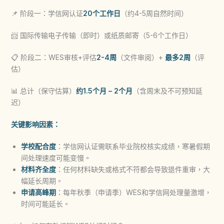
📌 阶段一：学信网认证
20个工作日
（约4-5周自然时间）
📨 国际传输电子传输（即时）或纸质邮寄（5-6个工作日）
📋 阶段二：WES审核+评估
2-4周
（文件审阅）+
最多2周
（评
估）
📊 总计（保守估算）
约1.5个月 – 2个月
（含周末及不可预知延
迟）
关键影响因素：
学校配合度
：学信网认证需联系毕业院校核实成绩，寒暑假期
间处理速度可能变慢。
材料齐全度
：任何材料缺失或格式不符都会导致退件重审，大
幅延长周期。
申请高峰期
：每年秋季（申请季）WES和学信网处理量激增，
时间可能延长。