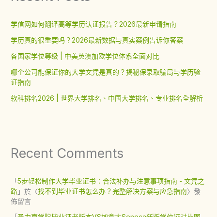
学信网如何翻译高等学历认证报告？2026最新申请指南
学历真的很重要吗？2026最新数据与真实案例告诉你答案
各国家学位等级 | 中美英澳加欧学位体系全面对比
哪个公司能保证你的大学文凭是真的？揭秘保录取骗局与学历验
证指南
软科排名2026 | 世界大学排名、中国大学排名、专业排名全解析
Recent Comments
「
5步轻松制作大学毕业证书：合法补办与注意事项指南 - 文凭之
路
」於〈
找不到毕业证书怎么办？完整解决方案与应急指南
〉發
佈留言
「
圣力嘉学院毕业证老版本VS加拿大Seneca新版学位证对比图 -