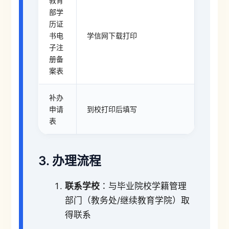
教育
部学
历证
书电
学信网下载打印
子注
册备
案表
补办
申请
到校打印后填写
表
3. 办理流程
联系学校
：与毕业院校学籍管理
部门（教务处/继续教育学院）取
得联系