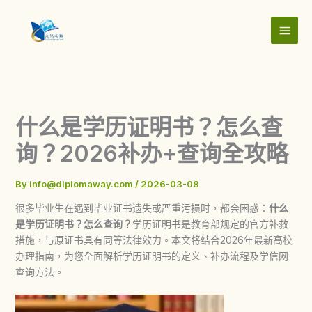
Skip
to
content
什么是学历证明书？怎么查
询？2026补办+查询全攻略
By
info@diplomaway.com
/
2026-03-08
很多毕业生在遇到毕业证书遗失或严重污损时，都会困惑：
什么
是学历证明书？怎么查询？
学历证明书是教育部规定的官方补救
措施，与原证书具有同等法律效力。本文将结合2026年最新高校
办理指南，为您全面解析学历证明书的定义、补办流程及学信网
查询方法。