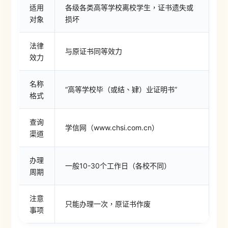
适用
各级各类高等学校离校学生，证书遗失或
对象
损坏
法律
与原证书同等效力
效力
名称
“高等学校毕（或结、肄）业证明书”
格式
查询
学信网（www.chsi.com.cn）
渠道
办理
一般10-30个工作日（各校不同）
周期
注意
只能办理一次，原证书作废
事项