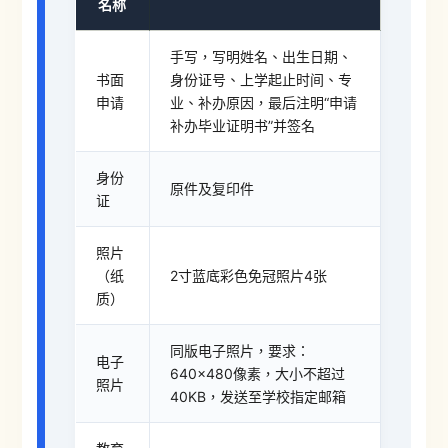
名称
手写，写明姓名、出生日期、
书面
身份证号、上学起止时间、专
申请
业、补办原因，最后注明“申请
补办毕业证明书”并签名
身份
原件及复印件
证
照片
（纸
2寸蓝底彩色免冠照片4张
质）
同版电子照片，要求：
电子
640×480像素，大小不超过
照片
40KB，发送至学校指定邮箱