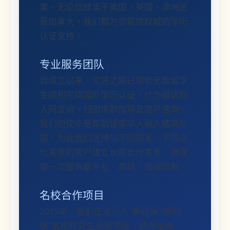
案。无论您就读于美国、英国、澳洲还
是加拿大，我们都为您提供权威的学历
认证支持。
专业服务团队
自成立以来，文凭之路已帮助无数留学
生顺利完成国外学历认证、代办留信网
入网查询、归国求职指导及落户咨询。
我们的使命是帮助留学华人融入精英阶
层，为此我们坚持与不同国家、不同文
化背景的客户建立长期合作关系，确保
每一次服务都专业、高效、值得信赖。
名校合作项目
2012年，我们正式引入“美研保”“英研
保”名校研究生录取项目，获得哈佛、