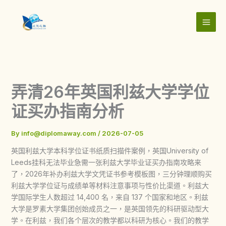
Skip
to
content
弄清26年英国利兹大学学位
证买办指南分析
By
info@diplomaway.com
/
2026-07-05
英国利兹大学本科学位证书纸质扫描件案例，英国University of
Leeds挂科无法毕业急需一张利兹大学毕业证买办指南攻略来
了，2026年补办利兹大学文凭证书参考模板图，三分钟理顺购买
利兹大学学位证与成绩单等材料注意事项与性价比渠道。利兹大
学国际学生人数超过 14,400 名，来自 137 个国家和地区。利兹
大学是罗素大学集团创始成员之一，是英国领先的科研驱动型大
学。在利兹，我们各个层次的教学都以科研为核心。我们的教学