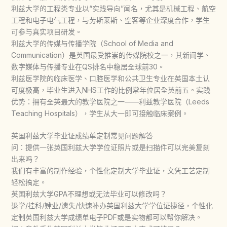
利兹大学的工程类专业以“实践导向”闻名，尤其是机械工程、航空
工程和电子电气工程，与劳斯莱斯、空客等企业深度合作，学生
可参与真实项目研发。
利兹大学的传媒与传播学院（School of Media and
Communication）是英国最受推崇的传媒院校之一，其新闻学、
数字媒体与传播专业在QS排名中稳居全球前30。
利兹医学院的临床医学、口腔医学和公共卫生专业在英国本土认
可度极高，毕业生进入NHS工作的比例常年位居全英前五。实践
优势：拥有全英最大的教学医院之一——利兹教学医院（Leeds
Teaching Hospitals），学生从大一即可接触临床案例。
英国利兹大学毕业证成绩单定制常见问题解答
问：提供一张英国利兹大学学位证照片或是扫描件可以完美复刻
出来吗？
我们有丰富的制作经验，个性化定制大学毕业证，文凭工艺定制
轻松搞定。
英国利兹大学GPA不理想或无法毕业可以修改吗？
退学/挂科/肄业/遗失/快速补办英国利兹大学学位证捷径，个性化
定制英国利兹大学成绩单电子PDF或是实物都可以帮你解决。