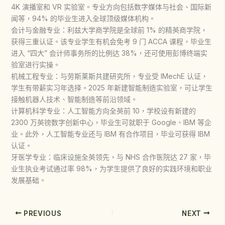
4K 演播室和 VR 实验室。专业方向包括数字媒体与社会、国际新
闻等，94% 的毕业生进入全球顶级媒体机构。
会计与金融专业：利兹大学商学院是全球前 1% 的精英商学院，
获得三重认证。该专业学生有机会免考 9 门 ACCA 课程，毕业生
进入 “四大” 会计师事务所的比例达 38%，还可使用彭博终端实
验室进行实操。
机械工程专业：与劳斯莱斯共建研究所，专业受 IMechE 认证，
学生有带薪实习年选择。2025 年新建智能制造实验室，可让学生
接触机器人技术、智能制造等前沿领域。
计算机科学专业：人工智能方向全英前 10，学校设有新建的
2300 万英镑数字创新中心，毕业生可就职于 Google、IBM 等企
业。此外，人工智能专业还与 IBM 有合作项目，毕业可获得 IBM
认证。
牙医学专业：临床设施全英领先，与 NHS 合作医院达 27 家，毕
业生执业考试通过率 98%，为学生提供了良好的实践环境和职业
发展基础。
PREVIOUS
NEXT