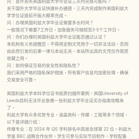
问：意外丢失英国利兹大学毕业证三天内完成可能吗？
关于国外大学毕业证快速补办通道，三天内完成制作英国利兹大
学学位证提前开版大概率完成。
问：办理英国利兹大学毕业证需要多长时间？
一般情况下需要7工作日，加急服务可缩短至3-5个工作日。
问：你们办理的英国利兹大学毕业证能否通过认证？
本机构有义务提醒您，不得将定制文凭用于一切非法活动，否则
由此而引发的后果一律与本站无关，本站所出具的文凭仅作观赏
收藏之用。
问：如何保证交易的安全性和隐私性？
我们采用严格的隐私保护措施，所有客户信息均加密处理，确保
交易安全可靠。
英国利兹大学本科学位证书纸质扫描件案例，英国University of
Leeds挂科无法毕业急需一张利兹大学毕业证买办指南攻略来
了，
利兹大学有众多优势专业，涵盖商科、传媒、工程等多个领域，
以下是详细介绍：
传媒专业：在 2024 年 QS 学科排名中高居全球第 22 位。利兹大
学是 BBC 战略合作伙伴，学生可参与实际节目制作，学校配备