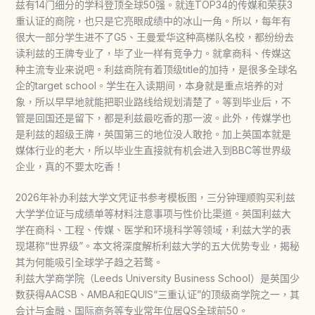
兹有14门细分的学科登顶全球50强。就连TOP34的传媒和荣获3
重认证的商院，也只是它亮眼成绩中的冰山一角。所以，每年有
很大一部分学生进不了G5、王曼爱华这种高梯队名校，都纷纷去
读利兹的王牌专业了，毕了业一样有竞争力。就拿商科、传媒这
种主流专业来说吧。利兹商院有着顶级title的加持，是很多全球名
企的target school。学生在入读期间，本身就是重点培养的对
象，所以早早地就能把职业路线给规划清楚了。等到毕业后，不
管是回国还是留下，都是利兹最吃香的那一波。此外，传媒学也
是利兹的超级王牌，英国第三的地位没人敢抢。加上英国本就是
媒体行业的老大，所以毕业生直接就有机会进入到BBC等世界级
企业，真的不要太吃香！
2026年补办利兹大学文凭证书参考模板图，三分钟理顺购买利兹
大学学位证与成绩单等材料注意事项与性价比渠道。英国利兹大
学在商科、工程、传媒、医学和环境科学等领域，利兹大学的表
现堪称“世界级”。本文将深度解析利兹大学的五大优势专业，揭秘
其为何能吸引全球学子趋之若鹜。
利兹大学商学院（Leeds University Business School）是英国少
数获得AACSB、AMBA和EQUIS“三重认证”的顶级商学院之一，其
会计与金融、国际商务等专业常年位居QS全球前50。