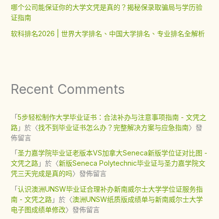
哪个公司能保证你的大学文凭是真的？揭秘保录取骗局与学历验
证指南
软科排名2026 | 世界大学排名、中国大学排名、专业排名全解析
Recent Comments
「
5步轻松制作大学毕业证书：合法补办与注意事项指南 - 文凭之
路
」於〈
找不到毕业证书怎么办？完整解决方案与应急指南
〉發
佈留言
「
圣力嘉学院毕业证老版本VS加拿大Seneca新版学位证对比图 -
文凭之路
」於〈
新版Seneca Polytechnic毕业证与圣力嘉学院文
凭三天完成是真的吗
〉發佈留言
「
认识澳洲UNSW毕业证合理补办新南威尔士大学学位证服务指
南 - 文凭之路
」於〈
澳洲UNSW纸质版成绩单与新南威尔士大学
电子图成绩单修改
〉發佈留言