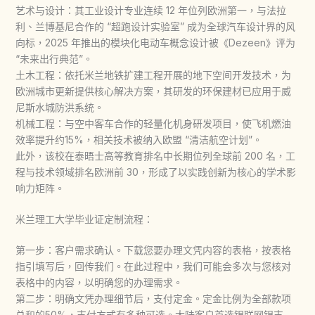
艺术与设计：其工业设计专业连续 12 年位列欧洲第一，与法拉
利、兰博基尼合作的 “超跑设计实验室” 成为全球汽车设计界的风
向标，2025 年推出的模块化电动车概念设计被《Dezeen》评为
“未来出行典范”。​
土木工程：依托米兰地铁扩建工程开展的地下空间开发技术，为
欧洲城市更新提供核心解决方案，其研发的环保建材已应用于威
尼斯水城防洪系统。​
机械工程：与空中客车合作的轻量化机身研发项目，使飞机燃油
效率提升约15%，相关技术被纳入欧盟 “清洁航空计划”。​
此外，该校在泰晤士高等教育排名中长期位列全球前 200 名，工
程与技术领域排名欧洲前 30，形成了以实践创新为核心的学术影
响力矩阵。
米兰理工大学毕业证定制流程：
第一步：客户需求确认。下载您要办理文凭内容的表格，按表格
指引填写后，回传我们。在此过程中，我们可能会多次与您核对
表格中的内容，以明确您的办理需求。
第二步：明确文凭办理细节后，支付定金。定金比例为全部款项
总和的50%，支付方式有多种可选。大陆客户首选银联网银支