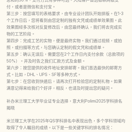
付，或者是微信和支付宝。
第三步：按您填写的表格要求，由专业设计团队开始排版。在1-3
个工作日后，您将看到由您定制的独有文凭或成绩单效果图。此
效果图经多次核对反复修改后，由您最终确认，我们将去完成实
物的工艺阶段。
第四步：完成工艺的实物，便是最终实物。我们通过视频，或拍
照，或扫描等方式，与您确认定制的假文凭和成绩单。
第五步：确认无误后，需要您在2个工作日内支付余款（总款项的
50%）。并及时告之我们汇款方式及金额。
第六步：按您提供的收件地址安排邮寄。我们首选最快的邮寄方
式。比如，DHL、UPS、SF等多种方式。
第七步：在您收到快递后，请再次打开检验您的定制礼物。如果
满意记得来给我们个好评，相反，也请及时提出您的疑问。
补办米兰理工大学毕业证专业选择，意大利Polimi2025学科排名
揭晓
米兰理工大学在2025年QS学科排名中表现出色，多个学科领域均
取得了令人瞩目的成绩。以下是一些关键学科的排名情况：