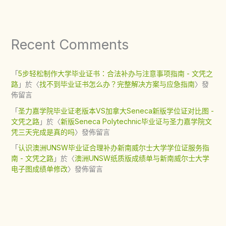
Recent Comments
「
5步轻松制作大学毕业证书：合法补办与注意事项指南 - 文凭之
路
」於〈
找不到毕业证书怎么办？完整解决方案与应急指南
〉發
佈留言
「
圣力嘉学院毕业证老版本VS加拿大Seneca新版学位证对比图 -
文凭之路
」於〈
新版Seneca Polytechnic毕业证与圣力嘉学院文
凭三天完成是真的吗
〉發佈留言
「
认识澳洲UNSW毕业证合理补办新南威尔士大学学位证服务指
南 - 文凭之路
」於〈
澳洲UNSW纸质版成绩单与新南威尔士大学
电子图成绩单修改
〉發佈留言