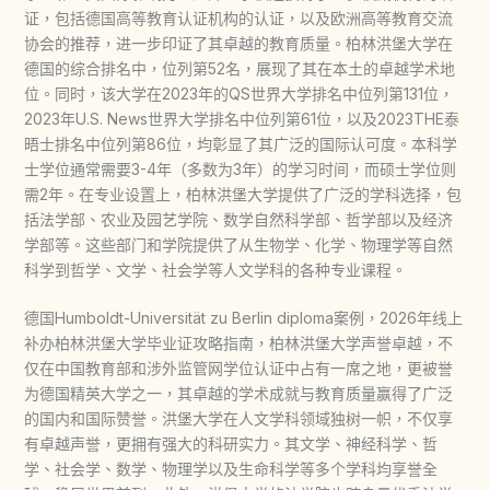
证，包括德国高等教育认证机构的认证，以及欧洲高等教育交流
协会的推荐，进一步印证了其卓越的教育质量。柏林洪堡大学在
德国的综合排名中，位列第52名，展现了其在本土的卓越学术地
位。同时，该大学在2023年的QS世界大学排名中位列第131位，
2023年U.S. News世界大学排名中位列第61位，以及2023THE泰
晤士排名中位列第86位，均彰显了其广泛的国际认可度。本科学
士学位通常需要3-4年（多数为3年）的学习时间，而硕士学位则
需2年。在专业设置上，柏林洪堡大学提供了广泛的学科选择，包
括法学部、农业及园艺学院、数学自然科学部、哲学部以及经济
学部等。这些部门和学院提供了从生物学、化学、物理学等自然
科学到哲学、文学、社会学等人文学科的各种专业课程。
德国Humboldt-Universität zu Berlin diploma案例，2026年线上
补办柏林洪堡大学毕业证攻略指南，柏林洪堡大学声誉卓越，不
仅在中国教育部和涉外监管网学位认证中占有一席之地，更被誉
为德国精英大学之一，其卓越的学术成就与教育质量赢得了广泛
的国内和国际赞誉。洪堡大学在人文学科领域独树一帜，不仅享
有卓越声誉，更拥有强大的科研实力。其文学、神经科学、哲
学、社会学、数学、物理学以及生命科学等多个学科均享誉全