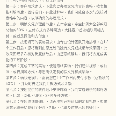
问：补办柏林洪堡大学毕业证的流程
第一步：客户需求确认。下载您要办理文凭内容的表格，按表格
指引填写后，回传我们。在此过程中，我们可能会多次与您核对
表格中的内容，以明确您的办理需求。
第二步：明确文凭办理细节后，支付定金。定金比例为全部款项
总和的50%，支付方式有多种可选。大陆客户首选银联网银支
付，或者是微信和支付宝。
第三步：按您填写的表格要求，由专业设计团队开始排版。在1-3
个工作日后，您将看到由您定制的独有文凭或成绩单效果图。此
效果图经多次核对反复修改后，由您最终确认，我们将去完成实
物的工艺阶段。
第四步：完成工艺的实物，便是最终实物。我们通过视频，或拍
照，或扫描等方式，与您确认定制的假文凭和成绩单。
第五步：确认无误后，需要您在2个工作日内支付余款（总款项的
50%）。并及时告之我们汇款方式及金额。
第六步：按您提供的收件地址安排邮寄。我们首选最快的邮寄方
式。比如，DHL、UPS、SF等多种方式。
第七步：在您收到快递后，请再次打开检验您的定制礼物。如果
满意记得来给我们个好评，相反，也请及时提出您的疑问。