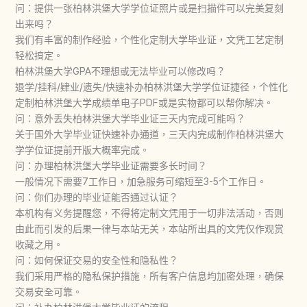
问：提供一张柏林洪堡大学学位证照片或是扫描件可以完美复刻
出来吗？
我们有丰富的制作经验，个性化定制大学毕业证，文凭工艺定制
轻松搞定。
柏林洪堡大学GPA不理想或无法毕业可以修改吗？
退学/挂科/肄业/遗失/快速补办柏林洪堡大学学位证捷径，个性化
定制柏林洪堡大学成绩单电子PDF或是实物都可以帮你解决。
问：意外丢失柏林洪堡大学毕业证三天内完成可能吗？
关于国外大学毕业证快速补办通道，三天内完成制作柏林洪堡大
学学位证提前开版大概率完成。
问：办理柏林洪堡大学毕业证需要多长时间？
一般情况下需要7工作日，加急服务可缩短至3-5个工作日。
问：你们办理的毕业证能否通过认证？
本机构有义务提醒您，不得将定制文凭用于一切非法活动，否则
由此而引发的后果一律与本站无关，本站所出具的文凭仅作观赏
收藏之用。
问：如何保证交易的安全性和隐私性？
我们采用严格的隐私保护措施，所有客户信息均加密处理，确保
交易安全可靠。