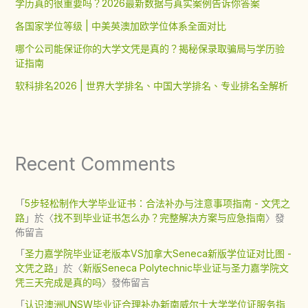
学历真的很重要吗？2026最新数据与真实案例告诉你答案
各国家学位等级 | 中美英澳加欧学位体系全面对比
哪个公司能保证你的大学文凭是真的？揭秘保录取骗局与学历验
证指南
软科排名2026 | 世界大学排名、中国大学排名、专业排名全解析
Recent Comments
「
5步轻松制作大学毕业证书：合法补办与注意事项指南 - 文凭之
路
」於〈
找不到毕业证书怎么办？完整解决方案与应急指南
〉發
佈留言
「
圣力嘉学院毕业证老版本VS加拿大Seneca新版学位证对比图 -
文凭之路
」於〈
新版Seneca Polytechnic毕业证与圣力嘉学院文
凭三天完成是真的吗
〉發佈留言
「
认识澳洲UNSW毕业证合理补办新南威尔士大学学位证服务指