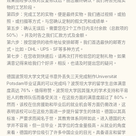
效果图经多次核对反复修改后，由您最终确认，我们将去完成实
物的工艺阶段。
第四步：完成工艺的实物，便是最终实物。我们通过视频，或拍
照，或扫描等方式，与您确认定制的假文凭和成绩单。
第五步：确认无误后，需要您在2个工作日内支付余款（总款项的
50%）。并及时告之我们汇款方式及金额。
第六步：按您提供的收件地址安排邮寄。我们首选最快的邮寄方
式。比如，DHL、UPS、SF等多种方式。
第七步：在您收到快递后，请再次打开检验您的定制礼物。如果
满意记得来给我们个好评，相反，也请及时提出您的疑问。
德国波茨坦大学文凭证书意外丢失三天完成制作Universität
Potsdam毕业证真的可以完成吗？波茨坦大学的留学生总体满意
度高达 76%，值得称赞。波茨坦大学因其强大的学术支持和平易
近人的教师队伍而备受关注，在这些方面的满意度超过了 80%。
然而，该校在住房援助和毕业后的就业机会等方面仍需改进，这
表明该校可以在这些方面进一步提升留学生的体验。德国以其高
标准、严要求而闻名于世，其教育体系同样如此。进入德国的大
学并不容易，但一旦毕业，其学位的含金量极高。从就业的角度
来看，德国的学位吸引了许多中国企业的目光。具备语言和留学