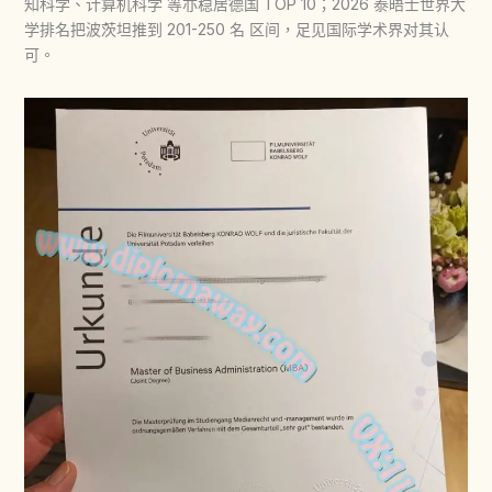
知科学、计算机科学 等亦稳居德国 TOP 10；2026 泰晤士世界大
学排名把波茨坦推到 201-250 名 区间，足见国际学术界对其认
可。