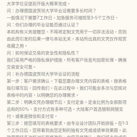
大学学位证提前开版大概率完成。
问：办理德国波茨坦大学毕业证需要多长时间？
一般情况下需要7工作日，加急服务可缩短至3-5个工作日。
问：你们办理的毕业证能否通过认证？
本机构有义务提醒您，不得将定制文凭用于一切非法活动，否则
由此而引发的后果一律与本站无关，本站所出具的文凭仅作观赏
收藏之用。
问：如何保证交易的安全性和隐私性？
我们采用严格的隐私保护措施，所有客户信息均加密处理，确保
交易安全可靠。
问：补办德国波茨坦大学毕业证的流程
第一步：客户需求确认。下载您要办理文凭内容的表格，按表格
指引填写后，回传我们。在此过程中，我们可能会多次与您核对
表格中的内容，以明确您的办理需求。
第二步：明确文凭办理细节后，支付定金。定金比例为全部款项
总和的50%，支付方式有多种可选。大陆客户首选银联网银支
付，或者是微信和支付宝。
第三步：按您填写的表格要求，由专业设计团队开始排版。在1-3
个工作日后，您将看到由您定制的独有文凭或成绩单效果图。此