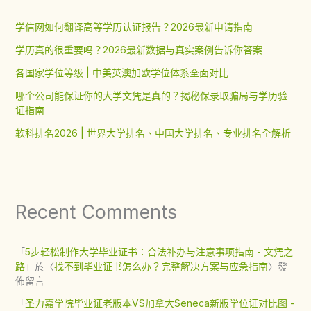
学信网如何翻译高等学历认证报告？2026最新申请指南
学历真的很重要吗？2026最新数据与真实案例告诉你答案
各国家学位等级 | 中美英澳加欧学位体系全面对比
哪个公司能保证你的大学文凭是真的？揭秘保录取骗局与学历验
证指南
软科排名2026 | 世界大学排名、中国大学排名、专业排名全解析
Recent Comments
「
5步轻松制作大学毕业证书：合法补办与注意事项指南 - 文凭之
路
」於〈
找不到毕业证书怎么办？完整解决方案与应急指南
〉發
佈留言
「
圣力嘉学院毕业证老版本VS加拿大Seneca新版学位证对比图 -