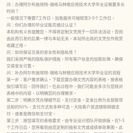
问：办理阿尔布施塔特-锡格马林根应用技术大学毕业证需要多长
时间？
一般情况下需要7工作日，加急服务可缩短至3-5个工作日。
问：你们办理的毕业证能否通过认证？
本机构有义务提醒您，不得将定制文凭用于一切非法活动，否则
由此而引发的后果一律与本站无关，本站所出具的文凭仅作观赏
收藏之用。
问：如何保证交易的安全性和隐私性？
我们采用严格的隐私保护措施，所有客户信息均加密处理，确保
交易安全可靠。
问：补办阿尔布施塔特-锡格马林根应用技术大学毕业证的流程
第一步：客户需求确认。下载您要办理文凭内容的表格，按表格
指引填写后，回传我们。在此过程中，我们可能会多次与您核对
表格中的内容，以明确您的办理需求。
第二步：明确文凭办理细节后，支付定金。定金比例为全部款项
总和的50%，支付方式有多种可选。大陆客户首选银联网银支
付，或者是微信和支付宝。
第三步：按您填写的表格要求，由专业设计团队开始排版。在1-3
个工作日后，您将看到由您定制的独有文凭或成绩单效果图。此