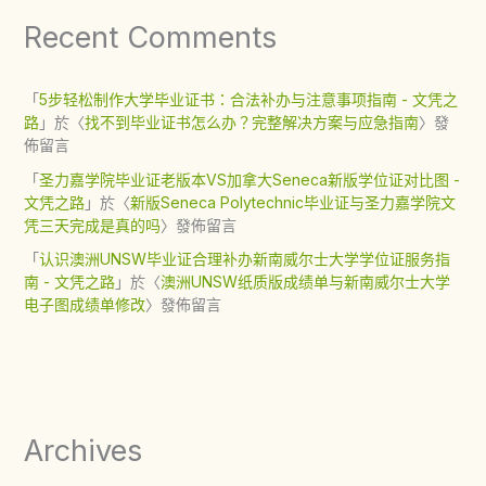
Recent Comments
「
5步轻松制作大学毕业证书：合法补办与注意事项指南 - 文凭之
路
」於〈
找不到毕业证书怎么办？完整解决方案与应急指南
〉發
佈留言
「
圣力嘉学院毕业证老版本VS加拿大Seneca新版学位证对比图 -
文凭之路
」於〈
新版Seneca Polytechnic毕业证与圣力嘉学院文
凭三天完成是真的吗
〉發佈留言
「
认识澳洲UNSW毕业证合理补办新南威尔士大学学位证服务指
南 - 文凭之路
」於〈
澳洲UNSW纸质版成绩单与新南威尔士大学
电子图成绩单修改
〉發佈留言
Archives