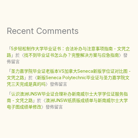
Recent Comments
「
5步轻松制作大学毕业证书：合法补办与注意事项指南 - 文凭之
路
」於〈
找不到毕业证书怎么办？完整解决方案与应急指南
〉發
佈留言
「
圣力嘉学院毕业证老版本VS加拿大Seneca新版学位证对比图 -
文凭之路
」於〈
新版Seneca Polytechnic毕业证与圣力嘉学院文
凭三天完成是真的吗
〉發佈留言
「
认识澳洲UNSW毕业证合理补办新南威尔士大学学位证服务指
南 - 文凭之路
」於〈
澳洲UNSW纸质版成绩单与新南威尔士大学
电子图成绩单修改
〉發佈留言