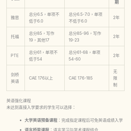
期
总分6.5，单项不
总分6.5-7.0，单项
雅思
2年
低于6.0
不低于6.0
总分85，写作
总分85-96，写作
托福
2年
19，其他17
19-23
总分61，单项不
总分61-68，单项
PTE
2年
低于54
54-60
无
剑桥
CAE 176以上
CAE 176-185
限
英语
制
英语强化课程
未达到直接入学要求的学生可以选择：
大学英语预备课程
：完成指定课程后可免英语成绩入学
语言桥梁课程
：语言学习与学术课程结合