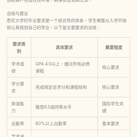
总结与建议
悉尼大学的毕业要求是一个综合性的体系，学生需要从入学开始
就认真规划自己的学业。以下是主要要求的总结：
要求类
具体要求
重要程度
别
学术成
GPA 4.0以上，通过所有必修
核心要求
绩
课程
学分要
完成规定总学分和课程结构
核心要求
求
英语能
国际学生关
雅思6.5或同等水平
力
键
出勤率
80%以上出勤率
基本要求
学术诚